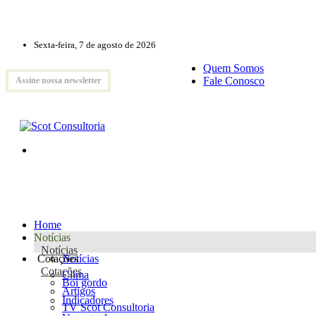
Sexta-feira, 7 de agosto de 2026
Quem Somos
Fale Conosco
Assine nossa newsletter
Home
Notícias
Notícias
Cotações
Notícias
Cotações
Clima
Boi gordo
Artigos
Indicadores
TV Scot Consultoria