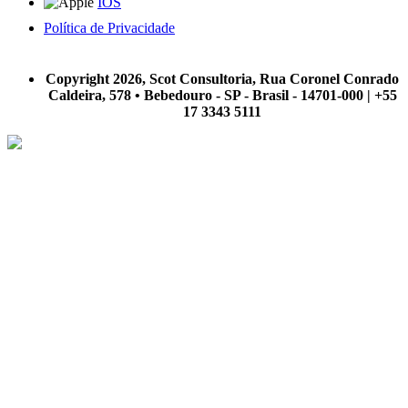
IOS
Política de Privacidade
A Scot Consultoria não se responsabiliza por negócios realizados a partir das informações contidas em
nosso site.
Copyright 2026, Scot Consultoria, Rua Coronel Conrado
Caldeira, 578 • Bebedouro - SP - Brasil - 14701-000 | +55
17 3343 5111