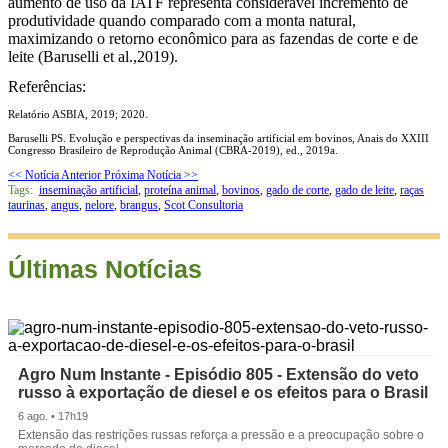
aumento de uso da IATF representa considerável incremento de
produtividade quando comparado com a monta natural,
maximizando o retorno econômico para as fazendas de corte e de
leite (Baruselli et al.,2019).
Referências:
Relatório ASBIA, 2019; 2020.
Baruselli PS. Evolução e perspectivas da inseminação artificial em bovinos, Anais do XXIII
Congresso Brasileiro de Reprodução Animal (CBRA-2019), ed., 2019a.
<< Notícia Anterior
Próxima Notícia >>
Tags:
inseminação artificial
,
proteína animal
,
bovinos
,
gado de corte
,
gado de leite
,
raças
taurinas
,
angus
,
nelore
,
brangus
,
Scot Consultoria
Últimas Notícias
Agro Num Instante - Episódio 805 - Extensão do veto
russo à exportação de diesel e os efeitos para o Brasil
6 ago. • 17h19
Extensão das restrições russas reforça a pressão e a preocupação sobre o