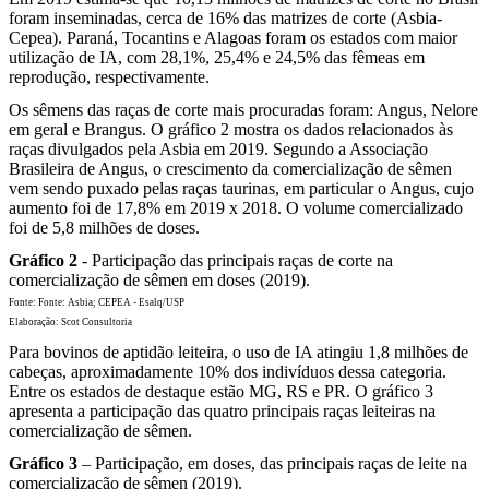
foram inseminadas, cerca de 16% das matrizes de corte (Asbia-
Cepea). Paraná, Tocantins e Alagoas foram os estados com maior
utilização de IA, com 28,1%, 25,4% e 24,5% das fêmeas em
reprodução, respectivamente.
Os sêmens das raças de corte mais procuradas foram: Angus, Nelore
em geral e Brangus. O gráfico 2 mostra os dados relacionados às
raças divulgados pela Asbia em 2019. Segundo a Associação
Brasileira de Angus, o crescimento da comercialização de sêmen
vem sendo puxado pelas raças taurinas, em particular o Angus, cujo
aumento foi de 17,8% em 2019 x 2018. O volume comercializado
foi de 5,8 milhões de doses.
Gráfico 2
- Participação das principais raças de corte na
comercialização de sêmen em doses (2019).
Fonte: Fonte: Asbia; CEPEA - Esalq/USP
Elaboração: Scot Consultoria
Para bovinos de aptidão leiteira, o uso de IA atingiu 1,8 milhões de
cabeças, aproximadamente 10% dos indivíduos dessa categoria.
Entre os estados de destaque estão MG, RS e PR. O gráfico 3
apresenta a participação das quatro principais raças leiteiras na
comercialização de sêmen.
Gráfico 3
– Participação, em doses, das principais raças de leite na
comercialização de sêmen (2019).