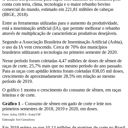
conta com terra, clima, tecnologia e o maior rebanho bovino
comercial do mundo, estimado em 221,81 milhões de cabeças
(IBGE, 2018).
Entre as ferramentas utilizadas para o aumento da produtividade,
está a inseminação artificial (IA), que permite melhorar o rebanho
através de multiplicação de características produtivas desejáveis.
Segundo a Associação Brasileira de Inseminação Artificial (Asbia),
o uso da IA vem crescendo. Cerca de 70% dos municípios
brasileiros utilizaram a tecnologia no primeiro semestre de 2020.
Nesse período foram coletadas 4,47 milhões de doses de sêmen de
raças de corte, 25,7% mais que no mesmo período do ano passado.
Para as raças com aptidão leiteira foram coletadas 838,05 mil doses,
crescimento de aproximadamente 28,5% em relação ao mesmo
período de 2019.
O gráfico 1 mostra o crescimento do consumo de sêmen, em raças
leiteiras e de corte.
Gráfico 1
– Consumo de sêmen em gado de corte e leite nos
primeiros semestres de 2018, 2019 e 2020, em doses.
Fonte: Asbia; CEPEA - Esalq/USP
Elaboração: Scot Consultoria
Em 2019 estima-se que 10,13 milhões de matrizes de corte no Brasil