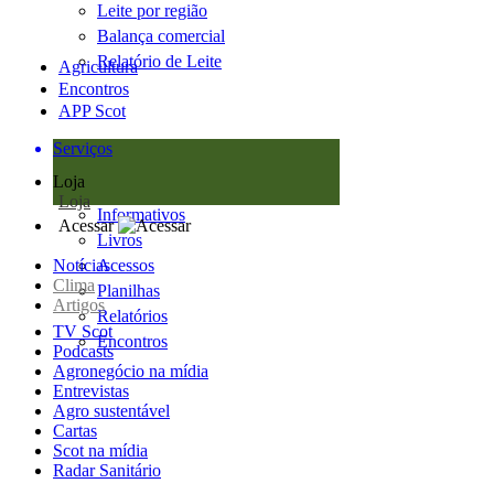
Leite por região
Balança comercial
Relatório de Leite
Agricultura
Encontros
APP Scot
Serviços
Loja
Loja
Informativos
Acessar
Livros
Notícias
Acessos
Clima
Planilhas
Artigos
Relatórios
TV Scot
Encontros
Podcasts
Agronegócio na mídia
Entrevistas
Agro sustentável
Cartas
Scot na mídia
Radar Sanitário