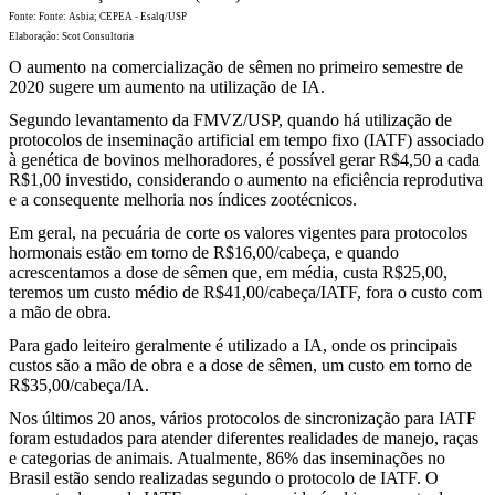
Fonte: Fonte: Asbia; CEPEA - Esalq/USP
Elaboração: Scot Consultoria
O aumento na comercialização de sêmen no primeiro semestre de
2020 sugere um aumento na utilização de IA.
Segundo levantamento da FMVZ/USP, quando há utilização de
protocolos de inseminação artificial em tempo fixo (IATF) associado
à genética de bovinos melhoradores, é possível gerar R$4,50 a cada
R$1,00 investido, considerando o aumento na eficiência reprodutiva
e a consequente melhoria nos índices zootécnicos.
Em geral, na pecuária de corte os valores vigentes para protocolos
hormonais estão em torno de R$16,00/cabeça, e quando
acrescentamos a dose de sêmen que, em média, custa R$25,00,
teremos um custo médio de R$41,00/cabeça/IATF, fora o custo com
a mão de obra.
Para gado leiteiro geralmente é utilizado a IA, onde os principais
custos são a mão de obra e a dose de sêmen, um custo em torno de
R$35,00/cabeça/IA.
Nos últimos 20 anos, vários protocolos de sincronização para IATF
foram estudados para atender diferentes realidades de manejo, raças
e categorias de animais. Atualmente, 86% das inseminações no
Brasil estão sendo realizadas segundo o protocolo de IATF. O