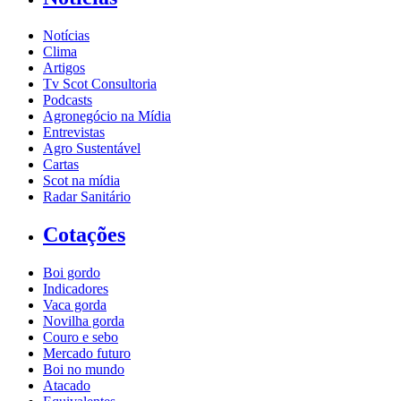
Notícias
Clima
Artigos
Tv Scot Consultoria
Podcasts
Agronegócio na Mídia
Entrevistas
Agro Sustentável
Cartas
Scot na mídia
Radar Sanitário
Cotações
Boi gordo
Indicadores
Vaca gorda
Novilha gorda
Couro e sebo
Mercado futuro
Boi no mundo
Atacado