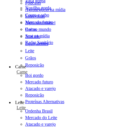
Vaca gorda
Podcasts
Novilha gorda
Agronegócio na mídia
Couro e sebo
Entrevistas
Mercado futuro
Agro sustentável
Cartas
Boi no mundo
Scot na mídia
Atacado
Radar Sanitário
Equivalentes
Leite
Grãos
Reposição
Carne
Carne
Boi gordo
Mercado futuro
Atacado e varejo
Reposição
Proteínas Alternativas
Leite
Leite
Ordenha Brasil
Mercado do Leite
Atacado e varejo