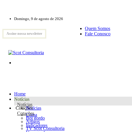
Domingo, 9 de agosto de 2026
Quem Somos
Fale Conosco
Assine nossa newsletter
Home
Notícias
Notícias
Cotações
Notícias
Cotações
Clima
Boi gordo
Artigos
Indicadores
TV Scot Consultoria