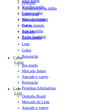
Vaca gorda
Podcasts
Novilha gorda
Agronegócio na mídia
Couro e sebo
Entrevistas
Mercado futuro
Agro sustentável
Cartas
Boi no mundo
Scot na mídia
Atacado
Radar Sanitário
Equivalentes
Leite
Grãos
Reposição
Carne
Carne
Boi gordo
Mercado futuro
Atacado e varejo
Reposição
Proteínas Alternativas
Leite
Leite
Ordenha Brasil
Mercado do Leite
Atacado e varejo