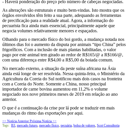
- Haverá ponderação do preço pelo número de cabeças negociadas.
As alterações são estruturais e muito bem-vindas. Isto mostra que os
órgãos envolvidos têm feito a sua parte, adequando as ferramentas
de precificação para a realidade atual. Agora, a informação do
pecuarista fica ainda mais essencial, principalmente aquele que
negocia volumes relativamente menores e espaçados.
Olhando para o mercado físico do boi gordo, a mudança notada nos
últimos dias foi o aumento da disputa por animais “tipo China” pelos
frigoríficos. Com a inclusão de mais plantas habilitadas, o valor
pago por este animal tem girado ao redor de R$165/@ a R$166/@,
com uma diferença entre R$4,00 a R$5,00 da boiada comum.
No mercado externo, a situação da peste suína africana na Ásia
ainda está longe de ser resolvida. Nessa quinta-feira, o Ministério da
Agricultura da Coreia do Sul notificou mais dois casos na fronteira
com a Coreia do Norte. Somente a China, nosso principal
importador de carne bovina aumentou em 11,2% o volume
negociado nos nove primeiros meses de 2019 em relação ao ano
anterior.
O que é a continuação da crise por lá pode se traduzir em mais
mudanças do ritmo das exportações por aqui.
<< Notícia Anterior
Próxima Notícia >>
Tags:
B3
,
mercado futuro
,
mercado físico
,
pecuária
,
bolsa de valores
,
Scot Consultoria