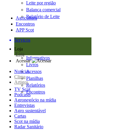
Leite por região
Balança comercial
Relatório de Leite
Agricultura
Encontros
APP Scot
Serviços
Loja
Loja
Informativos
Acessar
Livros
Notícias
Acessos
Clima
Planilhas
Artigos
Relatórios
TV Scot
Encontros
Podcasts
Agronegócio na mídia
Entrevistas
Agro sustentável
Cartas
Scot na mídia
Radar Sanitário