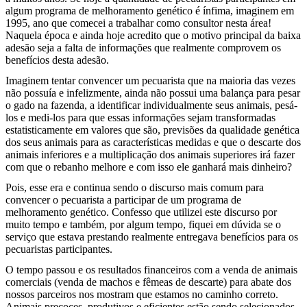
algum programa de melhoramento genético é ínfima, imaginem em
1995, ano que comecei a trabalhar como consultor nesta área!
Naquela época e ainda hoje acredito que o motivo principal da baixa
adesão seja a falta de informações que realmente comprovem os
benefícios desta adesão.
Imaginem tentar convencer um pecuarista que na maioria das vezes
não possuía e infelizmente, ainda não possui uma balança para pesar
o gado na fazenda, a identificar individualmente seus animais, pesá-
los e medi-los para que essas informações sejam transformadas
estatisticamente em valores que são, previsões da qualidade genética
dos seus animais para as características medidas e que o descarte dos
animais inferiores e a multiplicação dos animais superiores irá fazer
com que o rebanho melhore e com isso ele ganhará mais dinheiro?
Pois, esse era e continua sendo o discurso mais comum para
convencer o pecuarista a participar de um programa de
melhoramento genético. Confesso que utilizei este discurso por
muito tempo e também, por algum tempo, fiquei em dúvida se o
serviço que estava prestando realmente entregava benefícios para os
pecuaristas participantes.
O tempo passou e os resultados financeiros com a venda de animais
comerciais (venda de machos e fêmeas de descarte) para abate dos
nossos parceiros nos mostram que estamos no caminho correto.
Animais precoces, produtivos e eficientes estão sendo selecionados