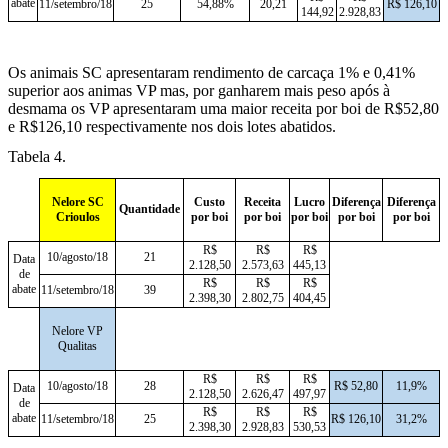
abate
11/setembro/18
25
54,88%
20,21
R$ 126,10
144,92
2.928,83
Os animais SC apresentaram rendimento de carcaça 1% e 0,41%
superior aos animas VP mas, por ganharem mais peso após à
desmama os VP apresentaram uma maior receita por boi de R$52,80
e R$126,10 respectivamente nos dois lotes abatidos.
Tabela 4.
Nelore SC
Custo
Receita
Lucro
Diferença
Diferença
Quantidade
Crioulos
por boi
por boi
por boi
por boi
por boi
R$
R$
R$
10/agosto/18
21
Data
2.128,50
2.573,63
445,13
de
R$
R$
R$
abate
11/setembro/18
39
2.398,30
2.802,75
404,45
Nelore VP
Qualitas
R$
R$
R$
10/agosto/18
28
R$ 52,80
11,9%
Data
2.128,50
2.626,47
497,97
de
R$
R$
R$
abate
11/setembro/18
25
R$ 126,10
31,2%
2.398,30
2.928,83
530,53