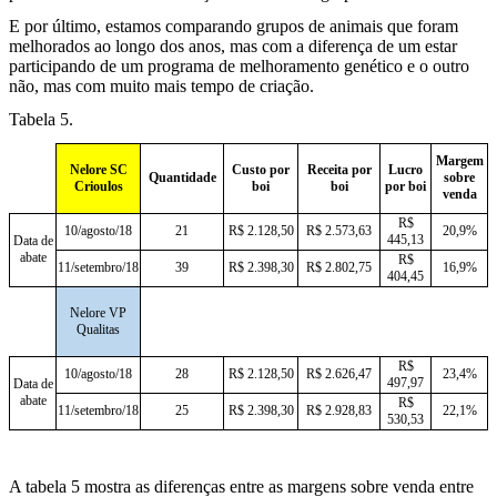
E por último, estamos comparando grupos de animais que foram
melhorados ao longo dos anos, mas com a diferença de um estar
participando de um programa de melhoramento genético e o outro
não, mas com muito mais tempo de criação.
Tabela 5.
Margem
Nelore SC
Custo por
Receita por
Lucro
Quantidade
sobre
Crioulos
boi
boi
por boi
venda
R$
10/agosto/18
21
R$ 2.128,50
R$ 2.573,63
20,9%
445,13
Data de
abate
R$
11/setembro/18
39
R$ 2.398,30
R$ 2.802,75
16,9%
404,45
Nelore VP
Qualitas
R$
10/agosto/18
28
R$ 2.128,50
R$ 2.626,47
23,4%
497,97
Data de
abate
R$
11/setembro/18
25
R$ 2.398,30
R$ 2.928,83
22,1%
530,53
A tabela 5 mostra as diferenças entre as margens sobre venda entre