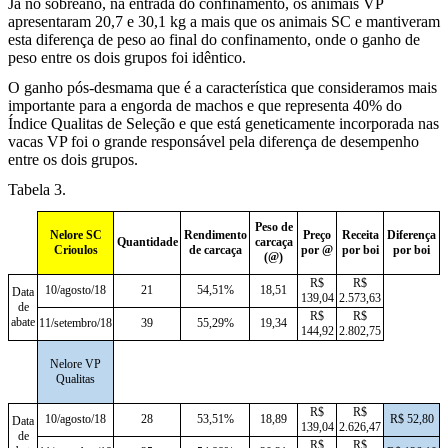
Já no sobreano, na entrada do confinamento, os animais VP
apresentaram 20,7 e 30,1 kg a mais que os animais SC e mantiveram
esta diferença de peso ao final do confinamento, onde o ganho de
peso entre os dois grupos foi idêntico.
O ganho pós-desmama que é a característica que consideramos mais
importante para a engorda de machos e que representa 40% do
Índice Qualitas de Seleção e que está geneticamente incorporada nas
vacas VP foi o grande responsável pela diferença de desempenho
entre os dois grupos.
Tabela 3.
Peso de
Nelore SC
Rendimento
Preço
Receita
Diferença
Quantidade
carcaça
Crioulos
de carcaça
por @
por boi
por boi
(@)
R$
R$
10/agosto/18
21
54,51%
18,51
Data
139,04
2.573,63
de
R$
R$
abate
11/setembro/18
39
55,29%
19,34
144,92
2.802,75
Nelore VP
Qualitas
R$
R$
10/agosto/18
28
53,51%
18,89
R$ 52,80
Data
139,04
2.626,47
de
R$
R$