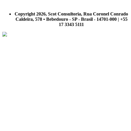
A Scot Consultoria não se responsabiliza por negócios realizados a partir das informações contidas em
nosso site.
Copyright 2026, Scot Consultoria, Rua Coronel Conrado
Caldeira, 578 • Bebedouro - SP - Brasil - 14701-000 | +55
17 3343 5111