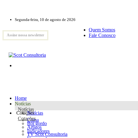
Segunda-feira, 10 de agosto de 2026
Quem Somos
Fale Conosco
Assine nossa newsletter
Home
Notícias
Notícias
Cotações
Notícias
Cotações
Clima
Boi gordo
Artigos
Indicadores
TV Scot Consultoria