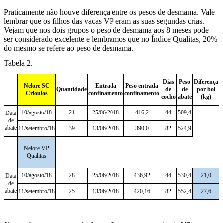
Praticamente não houve diferença entre os pesos de desmama. Vale
lembrar que os filhos das vacas VP eram as suas segundas crias.
Vejam que nos dois grupos o peso de desmama aos 8 meses pode
ser considerado excelente e lembramos que no Índice Qualitas, 20%
do mesmo se refere ao peso de desmama.
Tabela 2.
Dias
Peso
Diferença
Nelore SC
Entrada
Peso entrada
Quantidade
de
de
por boi
Crioulos
confinamento
confinamento
cocho
abate
(kg)
10/agosto/18
21
25/06/2018
416,2
44
509,4
Data
de
abate
11/setembro/18
39
13/06/2018
390,0
82
524,9
Nelore VP
Qualitas
10/agosto/18
28
25/06/2018
436,92
44
530,4
21,0
Data
de
abate
11/setembro/18
25
13/06/2018
420,16
82
552,4
27,6