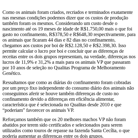
Como os animais foram criados, recriados e terminados exatamente
nas mesmas condições podemos dizer que os custos de produção
também foram os mesmos. Considerando um custo desde o
nascimento até os 19 meses de idade de R$1.750,00 mais o que foi
gasto no confinamento, R$378,50 e R$648,30 respectivamente, para
os animais que ficaram 44 dias e 82 dias no confinamento,
chegamos aos custos por boi de R$2.128,50 e R$2.398,30. Isso
permite calcular o lucro por boi e concluir que as diferenças de
receitas entre os dois grupos representam, na verdade, diferenças nos
lucros de 11,9% e 31,2% a mais para os animais VP que passaram
por 10 anos de seleção no Qualitas Programa de Melhoramento
Genético.
Ressaltamos que como as diárias do confinamento foram cobradas
por um preço fixo independente do consumo diário dos animais não
conseguimos aferir se houve também diferenças de custo no
confinamento devido a diferenças em eficiência alimentar,
característica que é selecionada no Qualitas desde 2010 e que
“poderiam” favorecer os animais VP.
Reforçamos também que os 20 melhores machos VP não foram
abatidos por terem sido certificados e selecionados para serem
utilizados como touros de repasse na fazenda Santa Cecília, o que
poderia aumentar as diferenças entre os dois grupos.