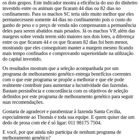
os dois grupos. Este indicador mostra a eficiência do uso do dinheiro
investido entre os animais que ficaram 44 dias ou 82 dias no
confinamento. Para os machos SC teria sido muito melhor que eles
permanecessem somente 44 dias no confinamento pois o custo do
ganho de peso e o preço de venda não compensaram a permanência
deles para serem abatidos mais pesados. Já os machos VP, além das
margens sobre venda terem sido maiores nos dois lotes, a diferença
entre os que ficaram 44 e os que ficaram 82 dias foi bem menor,
mostrando que eles conseguiram manter a margem mesmo ficando
mais tempo confinados e comprovando superioridade na utilização
do capital investido.
Os resultados mostram que a seleção acompanhada por um
programa de melhoramento genético entrega benefícios coerentes
com o que este programa se propõe a melhorar e que ele pode
realmente contribuir para aumentar a lucratividade das fazendas.
Bastam persistência e concordância com os objetivos de seleção
definidos por este programa de melhoramento genético para seguir
suas recomendações.
Gostaria de agradecer e parabenizar à fazenda Santa Cecilia,
especialmente ao Thomás e toda sua equipe. E quem quiser dar um
dedo de prosa com ele é só ligar: 011 98175 7504.
E você, por que ainda não participa de nenhum programa de
melhoramento genético?