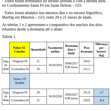
·
Todos foram terminados no mesmo período e com a mesma dieta
no Confinamento Santa Fé em Santa Helena – GO.
·
Todos foram abatidos nos mesmos dias e no mesmo frigorífico,
Marfrig em Mineiros – GO, entre 20 e 21 meses de idade.
As tabelas 1 e 2 apresentam o comparativo dos machos dos dois
rebanhos desde à desmama até o abate:
Tabela 1.
Diferença
Desmama
Nelore SC
Nascimento
Peso
por
Quantidade
data e
Crioulos
médias
desmama
bezerro
idade
(kg)
10/agosto/18
21
244,6
Data
19/06/2017
de
16/10/2016
8,08 meses
abate
11/setembro/18
39
231,3
Nelore VP
Qualitas
10/agosto/18
28
241,8
-2,7
Data
19/06/2017
de
16/10/2016
8,08 meses
abate
11/setembro/18
25
230,9
-0,4