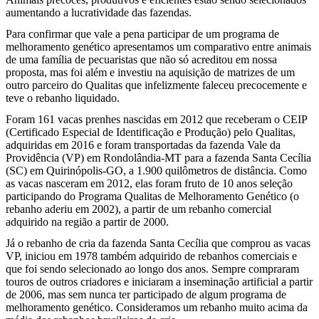
aumentando a lucratividade das fazendas.
Para confirmar que vale a pena participar de um programa de
melhoramento genético apresentamos um comparativo entre animais
de uma família de pecuaristas que não só acreditou em nossa
proposta, mas foi além e investiu na aquisição de matrizes de um
outro parceiro do Qualitas que infelizmente faleceu precocemente e
teve o rebanho liquidado.
Foram 161 vacas prenhes nascidas em 2012 que receberam o CEIP
(Certificado Especial de Identificação e Produção) pelo Qualitas,
adquiridas em 2016 e foram transportadas da fazenda Vale da
Providência (VP) em Rondolândia-MT para a fazenda Santa Cecília
(SC) em Quirinópolis-GO, a 1.900 quilômetros de distância. Como
as vacas nasceram em 2012, elas foram fruto de 10 anos seleção
participando do Programa Qualitas de Melhoramento Genético (o
rebanho aderiu em 2002), a partir de um rebanho comercial
adquirido na região a partir de 2000.
Já o rebanho de cria da fazenda Santa Cecília que comprou as vacas
VP, iniciou em 1978 também adquirido de rebanhos comerciais e
que foi sendo selecionado ao longo dos anos. Sempre compraram
touros de outros criadores e iniciaram a inseminação artificial a partir
de 2006, mas sem nunca ter participado de algum programa de
melhoramento genético. Consideramos um rebanho muito acima da