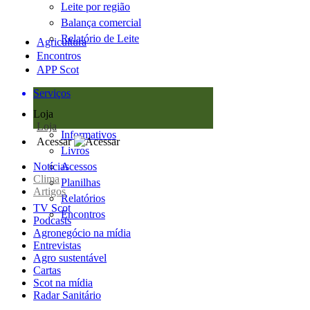
Leite por região
Balança comercial
Relatório de Leite
Agricultura
Encontros
APP Scot
Serviços
Loja
Loja
Informativos
Acessar
Livros
Notícias
Acessos
Clima
Planilhas
Artigos
Relatórios
TV Scot
Encontros
Podcasts
Agronegócio na mídia
Entrevistas
Agro sustentável
Cartas
Scot na mídia
Radar Sanitário