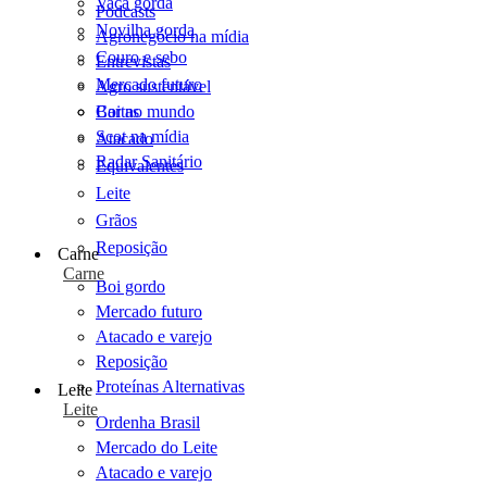
Vaca gorda
Podcasts
Novilha gorda
Agronegócio na mídia
Couro e sebo
Entrevistas
Mercado futuro
Agro sustentável
Cartas
Boi no mundo
Scot na mídia
Atacado
Radar Sanitário
Equivalentes
Leite
Grãos
Reposição
Carne
Carne
Boi gordo
Mercado futuro
Atacado e varejo
Reposição
Proteínas Alternativas
Leite
Leite
Ordenha Brasil
Mercado do Leite
Atacado e varejo