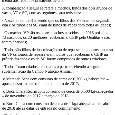
média dos rebanhos brasileiros de cria.
A comparação a seguir se refere a machos, filhos dos dois grupos de
vacas, VP e SC, com as seguintes características:
·
Nasceram em 2016, sendo que os filhos das VP eram de segunda
cria e os filhos das SC eram de filhos de vacas com todas as idades;
·
Os machos VP são os piores machos nascidos em 2016 pois dos
73 nascidos, os 20 melhores receberam o CEIP pelo Qualitas e não
foram abatidos;
·
Todos são filhos de inseminação ou de repasse com touros, no caso
da VP os touros de repasse eram touros que receberam o CEIP na
própria fazenda e os da SC foram comprados de outros criadores;
·
Todos foram criados e recriados à pasto recebendo a seguinte
suplementação da Campo Nutrição Animal:
o
Merenda Seca com consumo de cerca de 0,300 kg/cabeça/dia –
após a desmama até o final de outubro de 2017;
o
Boca Cheia Recria com consumo de cerca de 0,500 kg/cabeça/dia
– de novembro de 2017 a março de 2018;
o
Boca Cheia com consumo de cerca de 1 kg/cabeça/dia – de abril
de 2018 até as datas de entrada no confinamento;