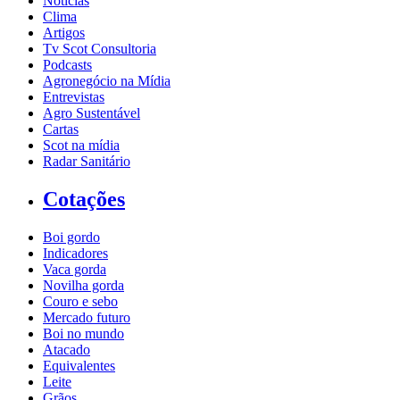
Notícias
Clima
Artigos
Tv Scot Consultoria
Podcasts
Agronegócio na Mídia
Entrevistas
Agro Sustentável
Cartas
Scot na mídia
Radar Sanitário
Cotações
Boi gordo
Indicadores
Vaca gorda
Novilha gorda
Couro e sebo
Mercado futuro
Boi no mundo
Atacado
Equivalentes
Leite
Grãos