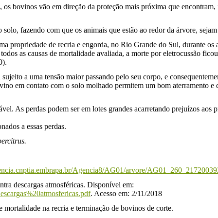
os bovinos vão em direção da proteção mais próxima que encontram, is
elo solo, fazendo com que os animais que estão ao redor da árvore, sejam
propriedade de recria e engorda, no Rio Grande do Sul, durante os an
todos as causas de mortalidade avaliada, a morte por eletrocussão fico
).
tá sujeito a uma tensão maior passando pelo seu corpo, e consequenteme
ovino em contato com o solo molhado permitem um bom aterramento e c
hável. As perdas podem ser em lotes grandes acarretando prejuízos aos 
ionados a essas perdas.
ercitrus.
encia.cnptia.embrapa.br/Agencia8/AG01/arvore/AG01_260_21720039
ontra descargas atmosféricas. Disponível em:
cargas%20atmosfericas.pdf
. Acesso em: 2/11/2018
talidade na recria e terminação de bovinos de corte.