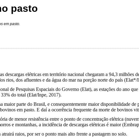
no pasto
os em pasto.
s descargas elétricas em território nacional chegaram a 94,3 milhões d
s rios, dos afluentes e da água do mar na porção norte do país (Elat*/
nal de Pesquisas Espaciais do Governo (Elat), as estações do ano que p
33% do total (Elat/Inpe, 2017).
a maior parte do Brasil, e consequentemente maior disponibilidade de p
bovinos em pasto. E daí a ocorrência frequente da morte de bovinos vit
jetória de menor resistência entre o ponto de concentração elétrica (nuv
 morros e montanhas, a incidência de descargas elétricas é maior (Embra
rairá raios, por ser o ponto mais alto frente a pastagem no solo.