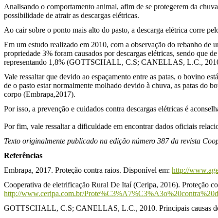
Analisando o comportamento animal, afim de se protegerem da chuva, 
possibilidade de atrair as descargas elétricas.
Ao ca
ir sobre o ponto mais alto do pasto, a descarga elétrica corre p
Em um estudo realizado em 2010, com a observação do rebanho de uma 
propriedade 3% foram causados por descargas elétricas, sendo que de 
representando 1,8% (GOTTSCHALL, C.S; CANELLAS, L.C., 2010
Vale ressaltar que devido ao espaçamento entre as patas, o bovino es
de o pasto estar normalmente molhado devido à chuva, as patas do b
corpo (Embrapa,2017).
Por isso, a prevenção e cuidados contra descargas elétricas é aconsel
Por fim, vale ressaltar a dificuldade em encontrar dados oficiais relac
Texto originalmente publicado na edição número 387 da revista Coop
Referências
Embrapa, 2017. Proteção contra raios. Disponível em:
http://www.ag
Cooperativa de eletrificação Rural De Itaí (Ceripa, 2016). Proteção c
http://www.ceripa.com.br/Prote%C3%A7%C3%A3o%20contra%20des
GOTTSCHALL, C.S; CANELLAS, L.C., 2010. Principais causas de mor