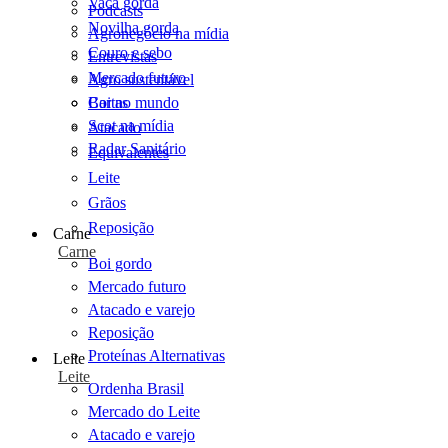
Vaca gorda
Podcasts
Novilha gorda
Agronegócio na mídia
Couro e sebo
Entrevistas
Mercado futuro
Agro sustentável
Cartas
Boi no mundo
Scot na mídia
Atacado
Radar Sanitário
Equivalentes
Leite
Grãos
Reposição
Carne
Carne
Boi gordo
Mercado futuro
Atacado e varejo
Reposição
Proteínas Alternativas
Leite
Leite
Ordenha Brasil
Mercado do Leite
Atacado e varejo