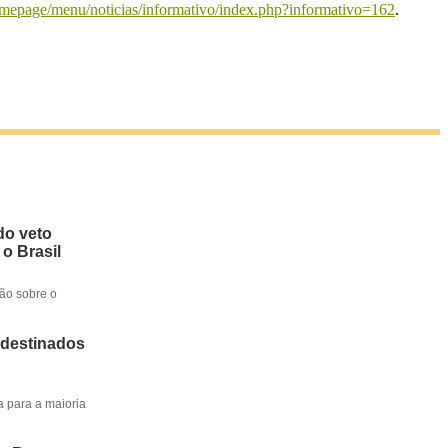
omepage/menu/noticias/informativo/index.php?informativo=162
.
do veto
 o Brasil
ção sobre o
 destinados
a para a maioria