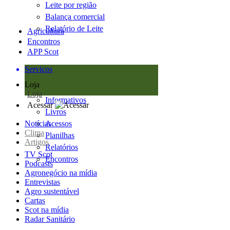
Leite por região
Balança comercial
Relatório de Leite
Agricultura
Encontros
APP Scot
Serviços
Loja
Loja
Informativos
Acessar
Livros
Notícias
Acessos
Clima
Planilhas
Artigos
Relatórios
TV Scot
Encontros
Podcasts
Agronegócio na mídia
Entrevistas
Agro sustentável
Cartas
Scot na mídia
Radar Sanitário