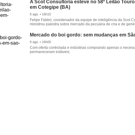
A Scot Consultoria esteve no 58º Leilão Tour
em Cotegipe (BA)
6 ago. • 16h10
Felipe Fabbri, coordenador da equipe de inteligência da Scot Co
ministrou palestra sobre mercado da pecuária de cria e de genét
Mercado do boi gordo: sem mudanças em Sã
6 ago. • 16h00
Com oferta controlada e indústrias comprando apenas o necessá
permaneceram estáveis.