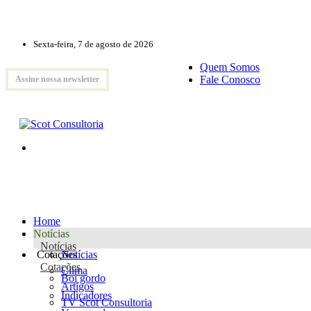
Sexta-feira, 7 de agosto de 2026
Quem Somos
Fale Conosco
Assine nossa newsletter
Home
Notícias
Notícias
Cotações
Notícias
Cotações
Clima
Boi gordo
Artigos
Indicadores
TV Scot Consultoria