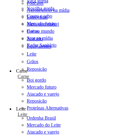
Vaca gorda
Podcasts
Novilha gorda
Agronegócio na mídia
Couro e sebo
Entrevistas
Mercado futuro
Agro sustentável
Cartas
Boi no mundo
Scot na mídia
Atacado
Radar Sanitário
Equivalentes
Leite
Grãos
Reposição
Carne
Carne
Boi gordo
Mercado futuro
Atacado e varejo
Reposição
Proteínas Alternativas
Leite
Leite
Ordenha Brasil
Mercado do Leite
Atacado e varejo