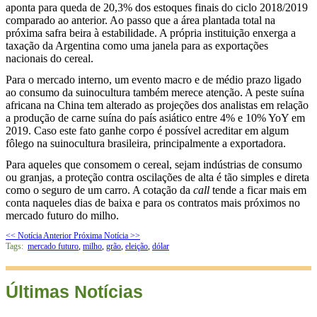
aponta para queda de
20,3% dos estoques finais do ciclo 2018/2019
comparado ao anterior. Ao passo que a área plantada total na
próxima safra beira à estabilidade. A própria instituição enxerga a
taxação da Argentina como uma janela para as exportações
nacionais do cereal.
Para o mercado interno, um evento macro e de médio prazo ligado
ao consumo da suinocultura também merece atenção. A peste suína
africana na China tem alterado as projeções dos analistas em relação
a produção de carne suína do país asiático entre 4% e 10% YoY em
2019. Caso este fato ganhe corpo é possível acreditar em algum
fôlego na suinocultura brasileira, principalmente a exportadora.
Para aqueles que consomem o cereal, sejam indústrias de consumo
ou granjas, a proteção contra oscilações de alta é tão simples e direta
como o seguro de um carro. A cotação da
call
tende a ficar mais em
conta naqueles dias de baixa e para os contratos mais próximos no
mercado futuro do milho.
<< Notícia Anterior
Próxima Notícia >>
Tags:
mercado futuro
,
milho
,
grão
,
eleição
,
dólar
Últimas Notícias