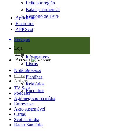
Leite por região
Balança comercial
Relatório de Leite
Agricultura
Encontros
APP Scot
Serviços
Loja
Loja
Informativos
Acessar
Livros
Notícias
Acessos
Clima
Planilhas
Artigos
Relatórios
TV Scot
Encontros
Podcasts
Agronegócio na mídia
Entrevistas
Agro sustentável
Cartas
Scot na mídia
Radar Sanitário