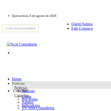
Quinta-feira, 6 de agosto de 2026
Quem Somos
Fale Conosco
Assine nossa newsletter
Home
Notícias
Notícias
Cotações
Notícias
Cotações
Clima
Boi gordo
Artigos
Indicadores
TV Scot Consultoria