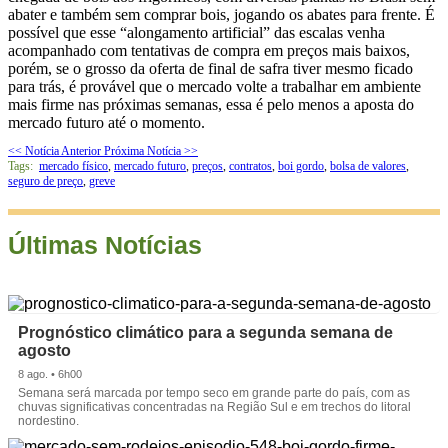
abater e também sem comprar bois, jogando os abates para frente. É
possível que esse “alongamento artificial” das escalas venha
acompanhado com tentativas de compra em preços mais baixos,
porém, se o grosso da oferta de final de safra tiver mesmo ficado
para trás, é provável que o mercado volte a trabalhar em ambiente
mais firme nas próximas semanas, essa é pelo menos a aposta do
mercado futuro até o momento.
<< Notícia Anterior
Próxima Notícia >>
Tags:
mercado físico
,
mercado futuro
,
preços
,
contratos
,
boi gordo
,
bolsa de valores
,
seguro de preço
,
greve
Últimas Notícias
Prognóstico climático para a segunda semana de
agosto
8 ago. • 6h00
Semana será marcada por tempo seco em grande parte do país, com as
chuvas significativas concentradas na Região Sul e em trechos do litoral
nordestino.