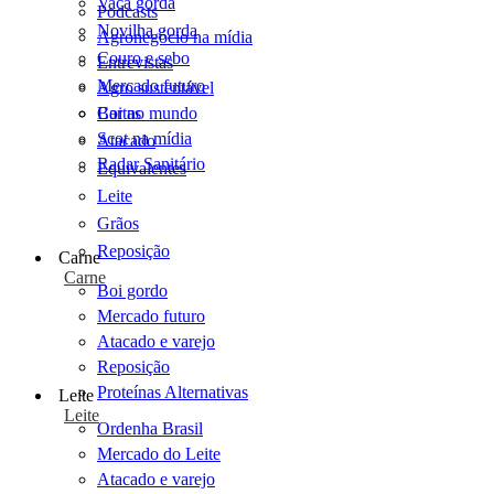
Vaca gorda
Podcasts
Novilha gorda
Agronegócio na mídia
Couro e sebo
Entrevistas
Mercado futuro
Agro sustentável
Cartas
Boi no mundo
Scot na mídia
Atacado
Radar Sanitário
Equivalentes
Leite
Grãos
Reposição
Carne
Carne
Boi gordo
Mercado futuro
Atacado e varejo
Reposição
Proteínas Alternativas
Leite
Leite
Ordenha Brasil
Mercado do Leite
Atacado e varejo