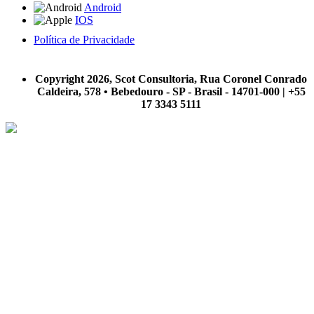
Android
IOS
Política de Privacidade
A Scot Consultoria não se responsabiliza por negócios realizados a partir das informações contidas em
nosso site.
Copyright 2026, Scot Consultoria, Rua Coronel Conrado
Caldeira, 578 • Bebedouro - SP - Brasil - 14701-000 | +55
17 3343 5111