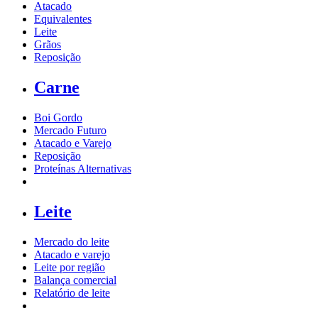
Atacado
Equivalentes
Leite
Grãos
Reposição
Carne
Boi Gordo
Mercado Futuro
Atacado e Varejo
Reposição
Proteínas Alternativas
Leite
Mercado do leite
Atacado e varejo
Leite por região
Balança comercial
Relatório de leite