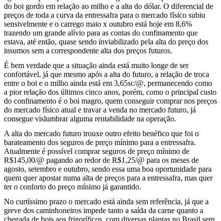
do boi gordo em relação ao milho e a alta do dólar. O diferencial de
preços de toda a curva da entressafra para o mercado físico subiu
sensivelmente e o carrego maio x outubro está hoje em 8,6%
trazendo um grande alívio para as contas do confinamento que
estava, até então, quase sendo inviabilizado pela alta do preço dos
insumos sem a correspondente alta dos preços futuros.
É bem verdade que a situação ainda está muito longe de ser
confortável, já que mesmo após a alta do futuro, a relação de troca
entre o boi e o milho ainda está em 3,65sc/@, permanecendo como
a pior relação dos últimos cinco anos, porém, como o principal custo
do confinamento é o boi magro, quem conseguir comprar nos preços
do mercado físico atual e travar a venda no mercado futuro, já
consegue vislumbrar alguma rentabilidade na operação.
A alta do mercado futuro trouxe outro efeito benéfico que foi o
barateamento dos seguros de preço mínimo para a entressafra.
Atualmente é possível comprar seguros de preço mínimo de
R$145,00/@ pagando ao redor de R$1,25/@ para os meses de
agosto, setembro e outubro, sendo essa uma boa oportunidade para
quem quer apostar numa alta de preços para a entressafra, mas quer
ter o conforto do preço mínimo já garantido.
No curtíssimo prazo o mercado está ainda sem referência, já que a
greve dos caminhoneiros impede tanto a saída da carne quanto a
chegada de bois aos frigoríficos, com diversas plantas no Brasil sem