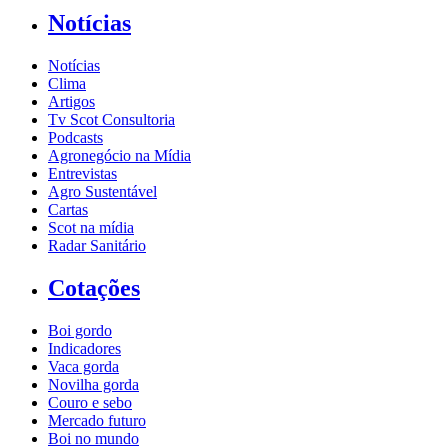
Notícias
Notícias
Clima
Artigos
Tv Scot Consultoria
Podcasts
Agronegócio na Mídia
Entrevistas
Agro Sustentável
Cartas
Scot na mídia
Radar Sanitário
Cotações
Boi gordo
Indicadores
Vaca gorda
Novilha gorda
Couro e sebo
Mercado futuro
Boi no mundo