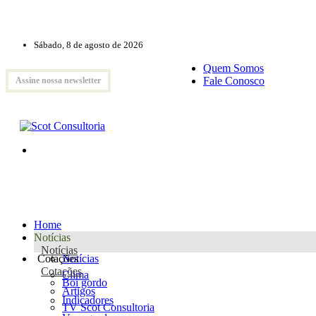
Sábado, 8 de agosto de 2026
Quem Somos
Fale Conosco
Assine nossa newsletter
Home
Notícias
Notícias
Cotações
Notícias
Cotações
Clima
Boi gordo
Artigos
Indicadores
TV Scot Consultoria