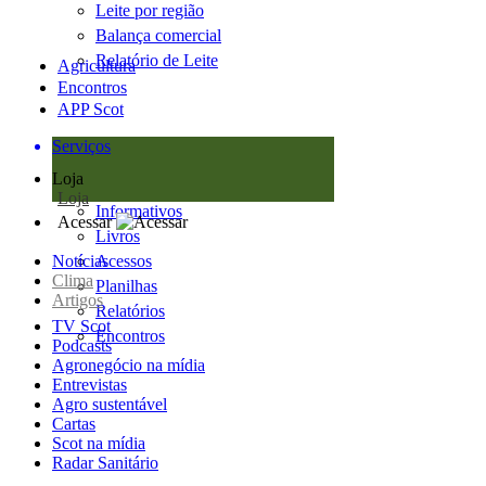
Leite por região
Balança comercial
Relatório de Leite
Agricultura
Encontros
APP Scot
Serviços
Loja
Loja
Informativos
Acessar
Livros
Notícias
Acessos
Clima
Planilhas
Artigos
Relatórios
TV Scot
Encontros
Podcasts
Agronegócio na mídia
Entrevistas
Agro sustentável
Cartas
Scot na mídia
Radar Sanitário