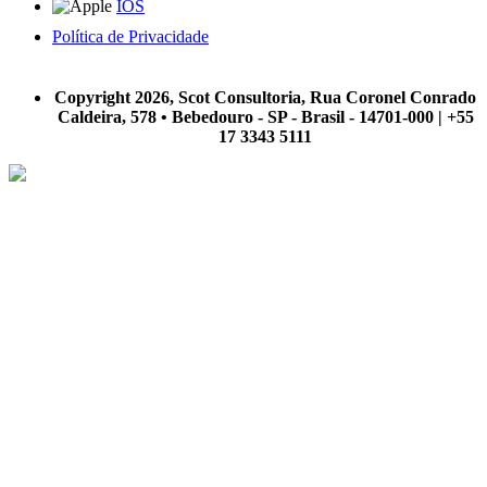
IOS
Política de Privacidade
A Scot Consultoria não se responsabiliza por negócios realizados a partir das informações contidas em
nosso site.
Copyright 2026, Scot Consultoria, Rua Coronel Conrado
Caldeira, 578 • Bebedouro - SP - Brasil - 14701-000 | +55
17 3343 5111