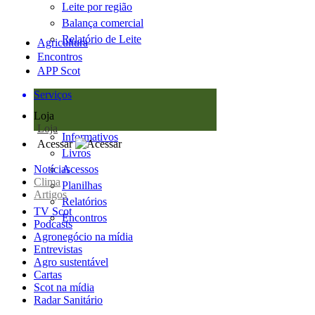
Leite por região
Balança comercial
Relatório de Leite
Agricultura
Encontros
APP Scot
Serviços
Loja
Loja
Informativos
Acessar
Livros
Notícias
Acessos
Clima
Planilhas
Artigos
Relatórios
TV Scot
Encontros
Podcasts
Agronegócio na mídia
Entrevistas
Agro sustentável
Cartas
Scot na mídia
Radar Sanitário