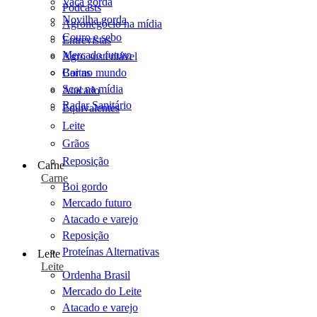
Vaca gorda
Podcasts
Novilha gorda
Agronegócio na mídia
Couro e sebo
Entrevistas
Mercado futuro
Agro sustentável
Cartas
Boi no mundo
Scot na mídia
Atacado
Radar Sanitário
Equivalentes
Leite
Grãos
Reposição
Carne
Carne
Boi gordo
Mercado futuro
Atacado e varejo
Reposição
Proteínas Alternativas
Leite
Leite
Ordenha Brasil
Mercado do Leite
Atacado e varejo