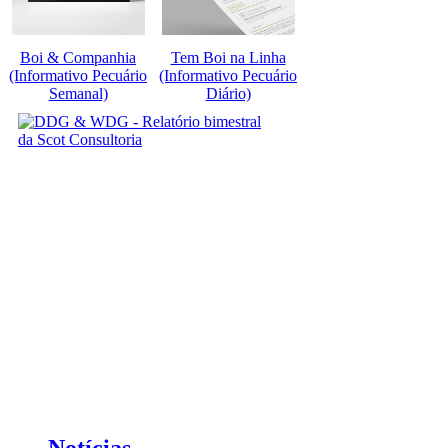
Boi & Companhia
Tem Boi na Linha
(Informativo Pecuário
(Informativo Pecuário
Semanal)
Diário)