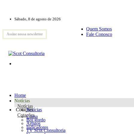
Sábado, 8 de agosto de 2026
Quem Somos
Fale Conosco
Assine nossa newsletter
Home
Notícias
Notícias
Cotações
Notícias
Cotações
Clima
Boi gordo
Artigos
Indicadores
TV Scot Consultoria