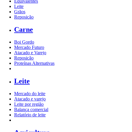
Equivalentes
Leite
Grãos
Reposição
Carne
Boi Gordo
Mercado Futuro
Atacado e Varejo
Reposição
Proteínas Alternativas
Leite
Mercado do leite
Atacado e varejo
Leite por região
Balança comercial
Relatório de leite