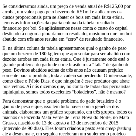
Se considerarmos ainda, um preço de venda atual de R$125,00 por
arroba, um valor pago pelo bezerro de R$1mil e aplicarmos os
custos proporcionais para se abater os bois em cada faixa etária,
temos as informações da quarta coluna da tabela: resultado
financeiro por boi. Se aplicássemos nessa conta o custo do capital
destinado à engorda pioraríamos o resultado, mostrando que um boi
abatido com três anos resulta em “zero” de resultado financeiro.
E, na última coluna da tabela apresentamos qual o ganho de peso
que um bezerro de 180 kg tem que apresentar para ser abatido com
dezoito arrobas em cada faixa etária. Que é justamente onde está o
grande problema do gado de corte brasileiro: a “falta” de ganho de
peso. Bovinos abatidos acima de três anos não causam prejuízo
somente para o produtor, toda a cadeia sai perdendo. O interessante,
como disse o Fábio Dias, é que ninguém é esse produtor que abate
bois velhos. Aí nós dizemos que, no conto de fadas dos pecuaristas
tupiniquins, somos todos excelentes “boiadeiros”, não é mesmo?
Para demonstrar que o grande problema do gado brasileiro é o
ganho de peso e que, isso tem tudo haver com a genética dos
animais, elaboramos um gráfico separando, em três grupos, todos os
machos da Fazenda Mata Verde de Terra Nova do Norte, no Mato
Grasso, nascidos de 13 de agosto a 13 de novembro de 2015
(intervalo de 90 dias). Eles foram criados a pasto sem
creep-feeding
até a desmama e, em seguida receberam um suplemento protéico