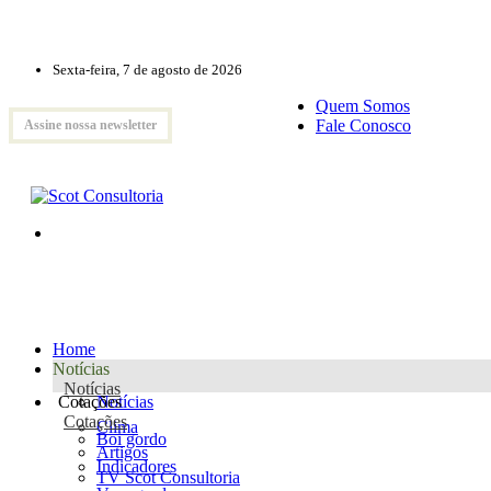
Sexta-feira, 7 de agosto de 2026
Quem Somos
Fale Conosco
Assine nossa newsletter
Home
Notícias
Notícias
Cotações
Notícias
Cotações
Clima
Boi gordo
Artigos
Indicadores
TV Scot Consultoria