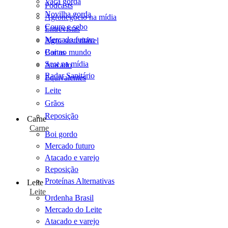
Vaca gorda
Podcasts
Novilha gorda
Agronegócio na mídia
Couro e sebo
Entrevistas
Mercado futuro
Agro sustentável
Cartas
Boi no mundo
Scot na mídia
Atacado
Radar Sanitário
Equivalentes
Leite
Grãos
Reposição
Carne
Carne
Boi gordo
Mercado futuro
Atacado e varejo
Reposição
Proteínas Alternativas
Leite
Leite
Ordenha Brasil
Mercado do Leite
Atacado e varejo