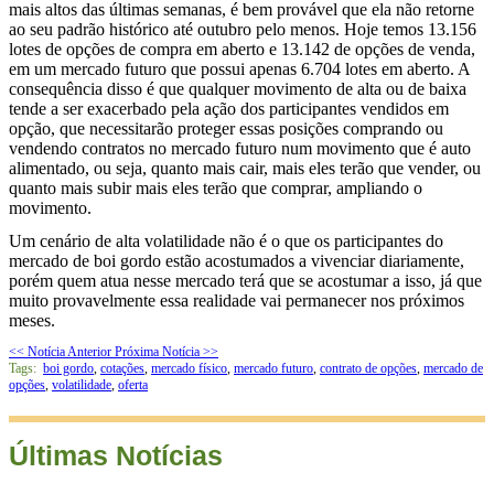
mais altos das últimas semanas, é bem provável que ela não retorne
ao seu padrão histórico até outubro pelo menos. Hoje temos 13.156
lotes de opções de compra em aberto e 13.142 de opções de venda,
em um mercado futuro que possui apenas 6.704 lotes em aberto. A
consequência disso é que qualquer movimento de alta ou de baixa
tende a ser exacerbado pela ação dos participantes vendidos em
opção, que necessitarão proteger essas posições comprando ou
vendendo contratos no mercado futuro num movimento que é auto
alimentado, ou seja, quanto mais cair, mais eles terão que vender, ou
quanto mais subir mais eles terão que comprar, ampliando o
movimento.
Um cenário de alta volatilidade não é o que os participantes do
mercado de boi gordo estão acostumados a vivenciar diariamente,
porém quem atua nesse mercado terá que se acostumar a isso, já que
muito provavelmente essa realidade vai permanecer nos próximos
meses.
<< Notícia Anterior
Próxima Notícia >>
Tags:
boi gordo
,
cotações
,
mercado físico
,
mercado futuro
,
contrato de opções
,
mercado de
opções
,
volatilidade
,
oferta
Últimas Notícias