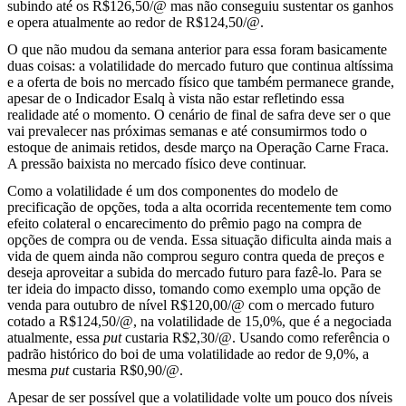
subindo até os R$126,50/@ mas não conseguiu sustentar os ganhos
e opera atualmente ao redor de R$124,50/@.
O que não mudou da semana anterior para essa foram basicamente
duas coisas: a volatilidade do mercado futuro que continua altíssima
e a oferta de bois no mercado físico que também permanece grande,
apesar de o Indicador Esalq à vista não estar refletindo essa
realidade até o momento. O cenário de final de safra deve ser o que
vai prevalecer nas próximas semanas e até consumirmos todo o
estoque de animais retidos, desde março na Operação Carne Fraca.
A pressão baixista no mercado físico deve continuar.
Como a volatilidade é um dos componentes do modelo de
precificação de opções, toda a alta ocorrida recentemente tem como
efeito colateral o encarecimento do prêmio pago na compra de
opções de compra ou de venda. Essa situação dificulta ainda mais a
vida de quem ainda não comprou seguro contra queda de preços e
deseja aproveitar a subida do mercado futuro para fazê-lo. Para se
ter ideia do impacto disso, tomando como exemplo uma opção de
venda para outubro de nível R$120,00/@ com o mercado futuro
cotado a R$124,50/@, na volatilidade de 15,0%, que é a negociada
atualmente, essa
put
custaria R$2,30/@. Usando como referência o
padrão histórico do boi de uma volatilidade ao redor de 9,0%, a
mesma
put
custaria R$0,90/@.
Apesar de ser possível que a volatilidade volte um pouco dos níveis