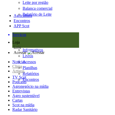
Leite por região
Balança comercial
Relatório de Leite
Agricultura
Encontros
APP Scot
Serviços
Loja
Loja
Informativos
Acessar
Livros
Notícias
Acessos
Clima
Planilhas
Artigos
Relatórios
TV Scot
Encontros
Podcasts
Agronegócio na mídia
Entrevistas
Agro sustentável
Cartas
Scot na mídia
Radar Sanitário