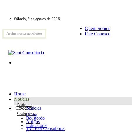
Sábado, 8 de agosto de 2026
Quem Somos
Fale Conosco
Assine nossa newsletter
Home
Notícias
Notícias
Cotações
Notícias
Cotações
Clima
Boi gordo
Artigos
Indicadores
TV Scot Consultoria