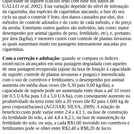
capacidade de suporte (cálculo feito com base nos dados de
GALLO
et al
, 2002). Esta variação depende do nível de infestação
da cigarrinha, das espécies de cigarrinhas atacando, a fase do seu
ciclo na qual o controle é feito, dos danos causados por elas, dos
métodos de controle adotados e do custo de cada método, e do preço
da arroba. Entretanto outros ganhos são auferidos, tais como: maior
desempenho por animal (ganho de peso, fertilidade, etc), e, portanto,
por área (kg/ha), e menores custos com controle de plantas invasoras
as quais aumentam muito em pastagens intensamente atacadas por
cigarrinhas.
Com a correção e adubação:
quando se compara os índices
zootécnicos alcançados em uma pastagem degradada com aqueles
de uma pastagem recuperada (ajuste da taxa de lotação à capacidade
de suporte; controle de plantas invasoras e pragas) e intensificada
com o uso de corretivos e fertilizantes, o desempenho por animal
aumenta em média duas vezes (de 0,30 para 0,60 kg/dia), a
capacidade de suporte pode ser aumentada entre duas a até 10 vezes
(de 0,5 UA/ha para 1,0 a 5,0 UA/ha), com consequente aumento na
produtividade da terra entre três a 20 vezes (de 82 para 1.600 kg de
peso corporal/ha/ano) (AGUIAR; SILVA, 2009). A relação de
beneficio:custo pode variar entre 2:4 a 4,1:1, na fase de construção
da fertilidade do solo, a até 4,8 a 8,2:1, na fase de manutenção da
fertilidade do solo, ou seja, a cada R$1,00 investido em corretivos e
fertilizantes pode se obter entre R$2,40 a R$8,20 de lucro.