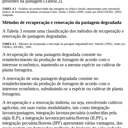
presentes na pastagem (Tabela 2).
TABELA 2
- Estádios de produtividade das pastagens no trópico úmido caracterizados pelo percentual
relativo de biomassa de plantas invasoras.
Fonte: Serrão e Toleto (1990, citado por DIAS-FILHO, 2003).
Adaptado.
Métodos de recuperação e renovação da pastagem degradada
A Tabela 3 resume uma classificação dos métodos de recuperação e
renovação de pastagens degradadas.
TABELA 3
- Métodos de recuperação e renovação da pastagem degradada
Fonte: Macedo (1995), citado por
VIEIRA; KICHEL, 1995.
A recuperação de uma pastagem degradada consiste no
restabelecimento da produção de forragem de acordo com o
interesse econômico, mantendo-se a mesma espécie ou cultivar de
planta forrageira.
A renovação de uma pastagem degradada consiste no
restabelecimento da produção de forragem de acordo com o
interesse econômico, substituindo-se a espécie ou cultivar de planta
forrageira.
A recuperação e a renovação indireta, ou seja, envolvendo cultivos
agrícolas, em suas varias modalidades, tais como integração
lavoura:pastagem, integração lavoura:pecuária (conhecidas pela
sigla ILP), a integração lavoura:pecuária:floresta (ILPF), a
integração pecuária:floresta (IPF) apresentam várias vantagens, das