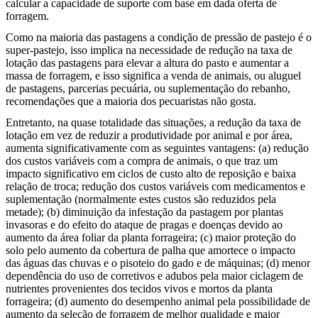
calcular a capacidade de suporte com base em dada oferta de
forragem.
Como na maioria das pastagens a condição de pressão de pastejo é o
super-pastejo, isso implica na necessidade de redução na taxa de
lotação das pastagens para elevar a altura do pasto e aumentar a
massa de forragem, e isso significa a venda de animais, ou aluguel
de pastagens, parcerias pecuária, ou suplementação do rebanho,
recomendações que a maioria dos pecuaristas não gosta.
Entretanto, na quase totalidade das situações, a redução da taxa de
lotação em vez de reduzir a produtividade por animal e por área,
aumenta significativamente com as seguintes vantagens: (a) redução
dos custos variáveis com a compra de animais, o que traz um
impacto significativo em ciclos de custo alto de reposição e baixa
relação de troca; redução dos custos variáveis com medicamentos e
suplementação (normalmente estes custos são reduzidos pela
metade); (b) diminuição da infestação da pastagem por plantas
invasoras e do efeito do ataque de pragas e doenças devido ao
aumento da área foliar da planta forrageira; (c) maior proteção do
solo pelo aumento da cobertura de palha que amortece o impacto
das águas das chuvas e o pisoteio do gado e de máquinas; (d) menor
dependência do uso de corretivos e adubos pela maior ciclagem de
nutrientes provenientes dos tecidos vivos e mortos da planta
forrageira; (d) aumento do desempenho animal pela possibilidade de
aumento da seleção de forragem de melhor qualidade e maior