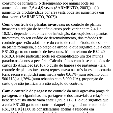
consumo de forragem (o desempenho por animal pode ser
aumentado entre 2,6 a 4,9 vezes (SARMENTO, 2003)) e (e)
aumento da produtividade por área (esta pode ser aumentada em
duas vezes (SARMENTO, 2003)).
Com o controle de plantas invasoras:
no controle de plantas
invasoras a relação de beneficio:custo pode variar entre 2,4:1 a
18,3:1, dependendo do nível de infestação, das espécies de plantas
infestantes, do seu estádio de desenvolvimento, dos métodos de
controle que serão adotados e do custo de cada método, do estande
da planta forrageira, e do preço da arroba, o que significa que a cada
R$1,00 gasto no controle de invasoras, há um retorno de R$2,40 a
R$18,3. Neste particular pode ser exemplificado um dos muitos
paradoxos da nossa pecuária. Cálculos feitos com base em dados de
custos do Anualpec (2016), o custo de limpeza de pastagens (leia,
controle de plantas invasoras) representava nas três fases da pecuária
(cria, recria e engorda) uma média entre 0,61% (num rebanho com
500 UA) a 1,26% (num rebanho com 5.000 UA), proporção de
custo que não justificaria a não adoção do controle.
Com o controle de pragas:
no controle da mais agressiva praga da
pastagem, as cigarrinhas das pastagens e dos canaviais, a relação de
beneficio:custo direto varia entre 1,4:1 a 11,8:1, o que significa que
a cada R$1,00 gasto no controle daquela praga, há um retorno de
R$1,40 a R$11,80 se considerarmos apenas a resposta em