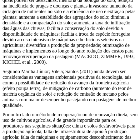
quais podem ser destacadas: melhoria da biologia do solo; redução
na incidência de pragas e doenças e plantas invasoras; aumento da
ciclagem de nutrientes no solo e a eficiência de uso e extração pelas
plantas; aumenta a estabilidade dos agregados do solo; diminui a
densidade e a compactação do solo; aumenta a taxa de infiltração
das águas das chuvas; facilita a conservação do solo devido a
disponibilidade de máquinas; facilita a troca da espécie forrageira
devido ao uso intensivo de máquinas e herbicidas seletivos na
agricultura; diversifica a produção da propriedade; otimização de
máquinas e implementos ao longo do ano; redução dos custos para
renovação/recuperação da pastagem (MACEDO; ZIMMER, 1993;
KICHEL et al., 2000).
Segundo Martha Júnior; Vilela; Santos (2011) ainda devem ser
consideradas as vantagens ambientais positivas da tecnologia, tais
como a possibilidade de redução do avanço da fronteira agrícola
(efeito poupa-terra), de mitigação de carbono (aumento do teor de
matéria orgânica do solo) e redução de emissão de metano pelos
animais com maior desempenho pastejando em pastagens de melhor
qualidade.
Por outro lado o método de recuperação ou de renovação direta, sem
uso de cultivos agrícolas, é de grande importância para os
produtores nas seguintes situações: clima e solos desfavoráveis para
a produção agrícola; falta de infraestrutura de apoio à produção
agrícola; falta de máquinas e equipamentos; desconhecimento das