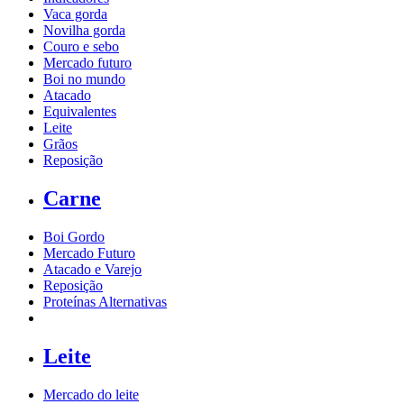
Vaca gorda
Novilha gorda
Couro e sebo
Mercado futuro
Boi no mundo
Atacado
Equivalentes
Leite
Grãos
Reposição
Carne
Boi Gordo
Mercado Futuro
Atacado e Varejo
Reposição
Proteínas Alternativas
Leite
Mercado do leite