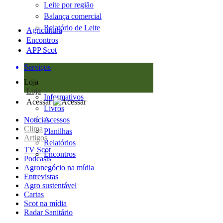
Leite por região
Balança comercial
Relatório de Leite
Agricultura
Encontros
APP Scot
Serviços
Loja
Loja
Informativos
Acessar
Livros
Notícias
Acessos
Clima
Planilhas
Artigos
Relatórios
TV Scot
Encontros
Podcasts
Agronegócio na mídia
Entrevistas
Agro sustentável
Cartas
Scot na mídia
Radar Sanitário