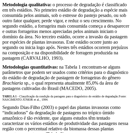
Metodologia qualitativa:
o processo de degradação é classificado
em três estádios. No primeiro estádio de degradação a espécie mais
consumida pelos animais, sob o estresse do pastejo pesado, ou sob
outro fator qualquer, perde vigor, e reduz o seu crescimento. No
segundo estádio, a forrageira mais consumida começa a desaparecer
e outras forrageiras menos apreciadas pelos animais iniciam o
domínio da área. No terceiro estádio, ocorre a invasão da pastagem
por espécies de plantas invasoras. Este estádio ocorre junto ao
segundo ou inicia logo após. Nestes três estádios ocorrem prejuízos
na composição e na disponibilidade de forragem produzida na
pastagem (CARVALHO, 1993).
Metodologias quantitativas:
na Tabela 1 encontram-se alguns
parâmetros que podem ser usados como critérios para o diagnóstico
do estádio de degradação de pastagem de forrageiras do gênero
Brachiaria
sp., o qual representa atualmente 85,0% da área de
pastagens cultivadas do Brasil (MACEDO, 2005).
TABELA 1
- Classificação da condição da pastagem para o diagnóstico do estádio de degradação.
Fonte:
NASCIMENTO JÚNIOR et al., 1994.
Segundo Dias-Filho (2003) o papel das plantas invasoras como
“indicadoras” da degradação de pastagens no trópico úmido
amazônico é tão evidente, que alguns estudos têm tentado
caracterizar os vários estádios de produtividade das pastagens nessa
região com o percentual relativo da biomassa dessas plantas