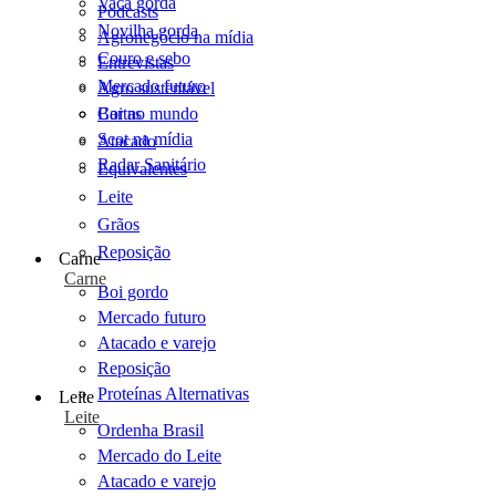
Vaca gorda
Podcasts
Novilha gorda
Agronegócio na mídia
Couro e sebo
Entrevistas
Mercado futuro
Agro sustentável
Cartas
Boi no mundo
Scot na mídia
Atacado
Radar Sanitário
Equivalentes
Leite
Grãos
Reposição
Carne
Carne
Boi gordo
Mercado futuro
Atacado e varejo
Reposição
Proteínas Alternativas
Leite
Leite
Ordenha Brasil
Mercado do Leite
Atacado e varejo