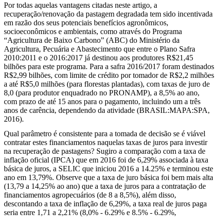
Por todas aquelas vantagens citadas neste artigo, a
recuperação/renovação da pastagem degradada tem sido incentivada
em razão dos seus potenciais benefícios agronômicos,
socioeconômicos e ambientais, como através do Programa
“Agricultura de Baixo Carbono” (ABC) do Ministério da
Agricultura, Pecuária e Abastecimento que entre o Plano Safra
2010:2011 e o 2016:2017 já destinou aos produtores R$21,45
bilhões para este programa. Para a safra 2016/2017 foram destinados
R$2,99 bilhões, com limite de crédito por tomador de R$2,2 milhões
a até R$5,0 milhões (para florestas plantadas), com taxas de juro de
8,0 (para produtor enquadrado no PRONAMP), a 8,5% ao ano,
com prazo de até 15 anos para o pagamento, incluindo um a três
anos de carência, dependendo da atividade (BRASIL:MAPA:SPA,
2016).
Qual parâmetro é consistente para a tomada de decisão se é viável
contratar estes financiamentos naquelas taxas de juros para investir
na recuperação de pastagens? Sugiro a comparação com a taxa de
inflação oficial (IPCA) que em 2016 foi de 6,29% associada à taxa
básica de juros, a SELIC que iniciou 2016 a 14.25% e terminou este
ano em 13,79%. Observe que a taxa de juro básica foi bem mais alta
(13,79 a 14,25% ao ano) que a taxa de juros para a contratação de
financiamentos agropecuários (de 8 a 8,5%), além disso,
descontando a taxa de inflação de 6,29%, a taxa real de juros paga
seria entre 1,71 a 2,21%
(8,0% - 6.29% e 8.5% - 6.29%,