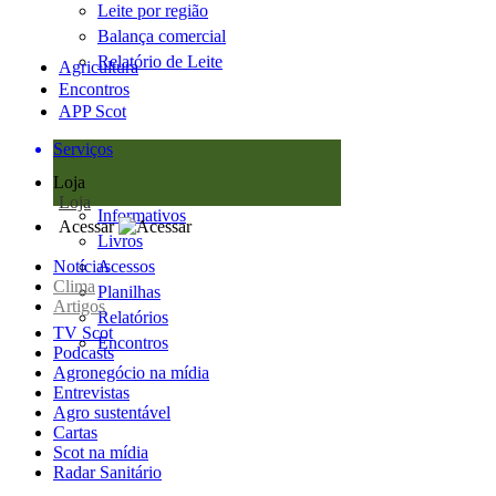
Leite por região
Balança comercial
Relatório de Leite
Agricultura
Encontros
APP Scot
Serviços
Loja
Loja
Informativos
Acessar
Livros
Notícias
Acessos
Clima
Planilhas
Artigos
Relatórios
TV Scot
Encontros
Podcasts
Agronegócio na mídia
Entrevistas
Agro sustentável
Cartas
Scot na mídia
Radar Sanitário