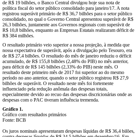
de R$ 19 bilhões, o Banco Central divulgou hoje sua nota de
política fiscal do setor público consolidado para janeiro/17. A nota
registrou superávit primário de R$ 36,7 bilhões para o setor público
consolidado, no qual o Governo Central apresentou superávit de R$
26,3 bilhões, juntamente aos Governos regionais com superávit de
R$ 10,8 bilhões, enquanto as Empresas Estatais realizaram déficit de
R$ 384 milhões.
O resultado primário veio superior a nossa projeção, à medida que
nossa expectativa de superávit, após a divulgação pelo Tesouro, era
de R$ 27,4 bilhões. O resultado do mês de janeiro reduziu o déficit
acumulado, de R$ 155,8 bilhões (2,48% do PIB) no mês anterior,
para déficit de R$ 145 bilhões (2,33% do PIB) neste mês. O
resultado deste primeiro mês de 2017 foi superior ao do mesmo
período no ano anterior, quando o setor público registrou R$ 27,9
bilhões de superávit. O resultado neste mês foi fortemente
influenciado pela redução anômala das despesas totais,
especialmente devido ao recuo das despesas discricionárias onde as
despesas com o PAC tiveram influência tremenda.
Gráfico 1.
Gráfico com resultados primários
Fonte: BCB
Os juros nominais apresentaram despesas líquidas de R$ 36,4 bilões,
contra despesas líquidas de R$ 34,5 bilhões em dezembro/16. Em