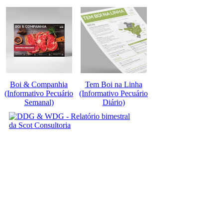
Boi & Companhia
Tem Boi na Linha
(Informativo Pecuário
(Informativo Pecuário
Semanal)
Diário)