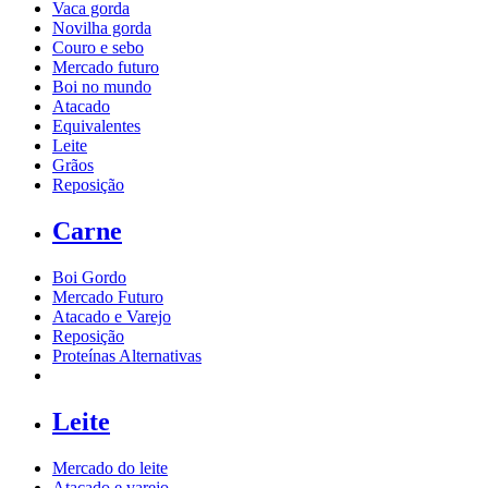
Vaca gorda
Novilha gorda
Couro e sebo
Mercado futuro
Boi no mundo
Atacado
Equivalentes
Leite
Grãos
Reposição
Carne
Boi Gordo
Mercado Futuro
Atacado e Varejo
Reposição
Proteínas Alternativas
Leite
Mercado do leite
Atacado e varejo