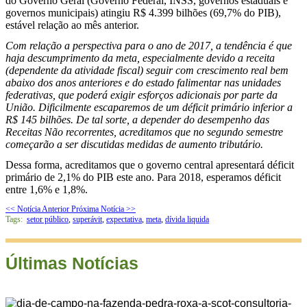
do Governo Geral (Governo Federal, INSS, governos estaduais e
governos municipais) atingiu R$ 4.399 bilhões (69,7% do PIB),
estável relação ao mês anterior.
Com relação a perspectiva para o ano de 2017, a tendência é que
haja descumprimento da meta, especialmente devido a receita
(dependente da atividade fiscal) seguir com crescimento real bem
abaixo dos anos anteriores e do estado falimentar nas unidades
federativas, que poderá exigir esforços adicionais por parte da
União. Dificilmente escaparemos de um déficit primário inferior a
R$ 145 bilhões. De tal sorte, a depender do desempenho das
Receitas Não recorrentes, acreditamos que no segundo semestre
começarão a ser discutidas medidas de aumento tributário.
Dessa forma, acreditamos que o governo central apresentará déficit
primário de 2,1% do PIB este ano. Para 2018, esperamos déficit
entre 1,6% e 1,8%.
<< Notícia Anterior
Próxima Notícia >>
Tags:
setor público
,
superávit
,
expectativa
,
meta
,
dívida liquida
Últimas Notícias