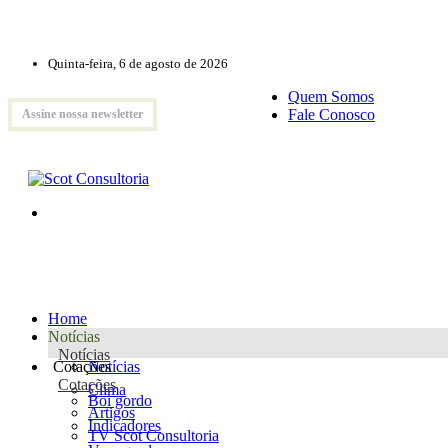
Quinta-feira, 6 de agosto de 2026
Quem Somos
Fale Conosco
Assine nossa newsletter
Home
Notícias
Notícias
Cotações
Notícias
Cotações
Clima
Boi gordo
Artigos
Indicadores
TV Scot Consultoria