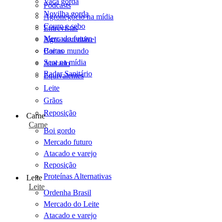
Vaca gorda
Podcasts
Novilha gorda
Agronegócio na mídia
Couro e sebo
Entrevistas
Mercado futuro
Agro sustentável
Cartas
Boi no mundo
Scot na mídia
Atacado
Radar Sanitário
Equivalentes
Leite
Grãos
Reposição
Carne
Carne
Boi gordo
Mercado futuro
Atacado e varejo
Reposição
Proteínas Alternativas
Leite
Leite
Ordenha Brasil
Mercado do Leite
Atacado e varejo