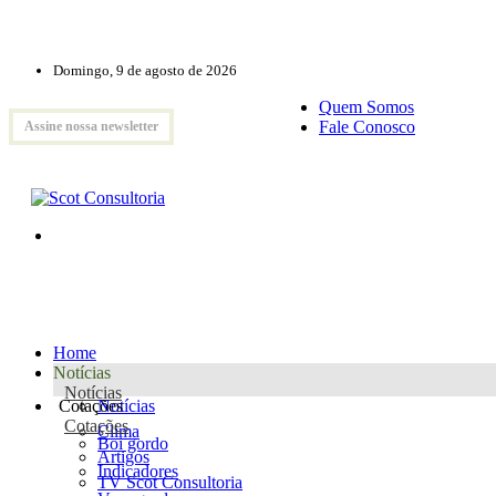
Domingo, 9 de agosto de 2026
Quem Somos
Fale Conosco
Assine nossa newsletter
Home
Notícias
Notícias
Cotações
Notícias
Cotações
Clima
Boi gordo
Artigos
Indicadores
TV Scot Consultoria