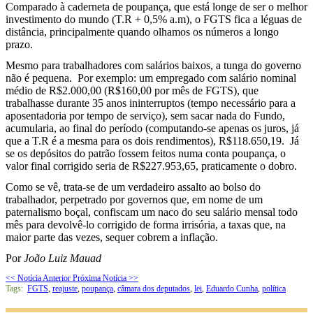
Comparado à caderneta de poupança, que está longe de ser o melhor
investimento do mundo (T.R + 0,5% a.m), o FGTS fica a léguas de
distância, principalmente quando olhamos os números a longo
prazo.
Mesmo para trabalhadores com salários baixos, a tunga do governo
não é pequena. Por exemplo: um empregado com salário nominal
médio de R$2.000,00 (R$160,00 por mês de FGTS), que
trabalhasse durante 35 anos ininterruptos (tempo necessário para a
aposentadoria por tempo de serviço), sem sacar nada do Fundo,
acumularia, ao final do período (computando-se apenas os juros, já
que a T.R é a mesma para os dois rendimentos), R$118.650,19. Já
se os depósitos do patrão fossem feitos numa conta poupança, o
valor final corrigido seria de R$227.953,65, praticamente o dobro.
Como se vê, trata-se de um verdadeiro assalto ao bolso do
trabalhador, perpetrado por governos que, em nome de um
paternalismo boçal, confiscam um naco do seu salário mensal todo
mês para devolvê-lo corrigido de forma irrisória, a taxas que, na
maior parte das vezes, sequer cobrem a inflação.
Por
João Luiz Mauad
<< Notícia Anterior
Próxima Notícia >>
Tags:
FGTS
,
reajuste
,
poupança
,
câmara dos deputados
,
lei
,
Eduardo Cunha
,
política