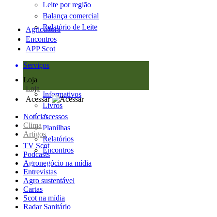
Leite por região
Balança comercial
Relatório de Leite
Agricultura
Encontros
APP Scot
Serviços
Loja
Loja
Informativos
Acessar
Livros
Notícias
Acessos
Clima
Planilhas
Artigos
Relatórios
TV Scot
Encontros
Podcasts
Agronegócio na mídia
Entrevistas
Agro sustentável
Cartas
Scot na mídia
Radar Sanitário