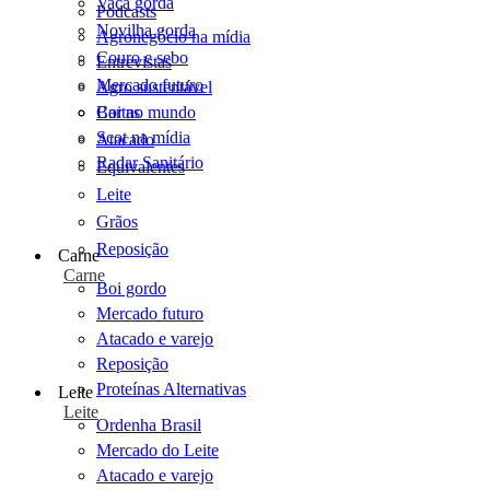
Vaca gorda
Podcasts
Novilha gorda
Agronegócio na mídia
Couro e sebo
Entrevistas
Mercado futuro
Agro sustentável
Cartas
Boi no mundo
Scot na mídia
Atacado
Radar Sanitário
Equivalentes
Leite
Grãos
Reposição
Carne
Carne
Boi gordo
Mercado futuro
Atacado e varejo
Reposição
Proteínas Alternativas
Leite
Leite
Ordenha Brasil
Mercado do Leite
Atacado e varejo