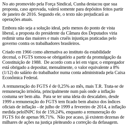
No ato promovido pela Força Sindical, Cunha destacou que sua
proposta, caso aprovada, valerá somente para depósitos feitos partir
de janeiro de 2016. Segundo ele, o texto não prejudicará as
operações atuais.
Embora não seja a solução ideal, pelo menos do ponto de vista
liberal, a proposta do presidente da Câmara dos Deputados viria
redimir uma das maiores e mais cruéis injustiças praticadas pelo
governo contra os trabalhadores brasileiros.
Criado em 1966 como alternativa ao instituto da estabilidade
decenal, o FGTS tornou-se obrigatório a partir da promulgação da
Constituição de 1988. De acordo com a lei em vigor, o empregador
está obrigado a depositar, mensalmente, o valor equivalente a 8%
(1/12) do salário do trabalhador numa conta administrada pela Caixa
Econômica Federal.
A remuneração do FGTS é de 0,25% ao mês, mais T.R. Trata-se de
remuneração irrisória, principalmente num país onde a inflação
costuma ser bem alta. Para se ter uma ideia do descalabro, desde
1999 a remuneração do FGTS tem ficado bem abaixo dos índices
oficiais de inflação - de julho de 1999 a fevereiro de 2014, a inflação
medida peloINPC foi de 159,24%, enquanto a remuneração do
FGTS foi de apenas 99,71%. Não por acaso, já existem dezenas de
milhares de ações na justiça pleiteando a correção da defasagem.