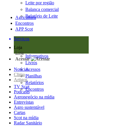
Leite por região
Balança comercial
Relatório de Leite
Agricultura
Encontros
APP Scot
Serviços
Loja
Loja
Informativos
Acessar
Livros
Notícias
Acessos
Clima
Planilhas
Artigos
Relatórios
TV Scot
Encontros
Podcasts
Agronegócio na mídia
Entrevistas
Agro sustentável
Cartas
Scot na mídia
Radar Sanitário