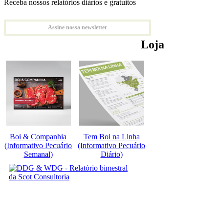
Receba nossos relatórios diários e gratuitos
Assine nossa newsletter
Loja
Boi & Companhia
Tem Boi na Linha
(Informativo Pecuário
(Informativo Pecuário
Semanal)
Diário)