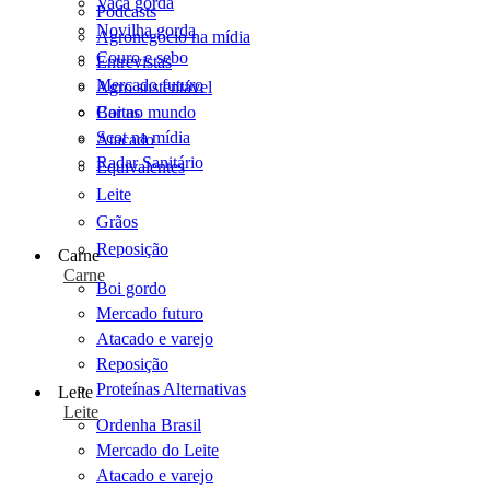
Vaca gorda
Podcasts
Novilha gorda
Agronegócio na mídia
Couro e sebo
Entrevistas
Mercado futuro
Agro sustentável
Cartas
Boi no mundo
Scot na mídia
Atacado
Radar Sanitário
Equivalentes
Leite
Grãos
Reposição
Carne
Carne
Boi gordo
Mercado futuro
Atacado e varejo
Reposição
Proteínas Alternativas
Leite
Leite
Ordenha Brasil
Mercado do Leite
Atacado e varejo