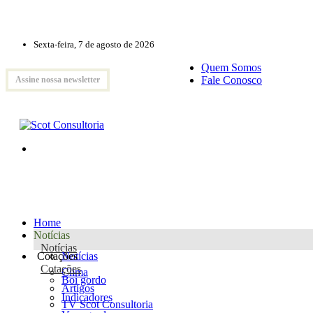
Sexta-feira, 7 de agosto de 2026
Quem Somos
Fale Conosco
Assine nossa newsletter
Home
Notícias
Notícias
Cotações
Notícias
Cotações
Clima
Boi gordo
Artigos
Indicadores
TV Scot Consultoria