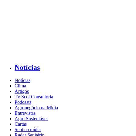
Notícias
Notícias
Clima
Artigos
Tv Scot Consultoria
Podcasts
Agronegócio na Mídia
Entrevistas
Agro Sustentável
Cartas
Scot na mídia
Radar Sanitário