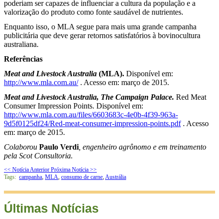
poderiam ser capazes de influenciar a cultura da população e a
valorização do produto como fonte saudável de nutrientes.
Enquanto isso, o MLA segue para mais uma grande campanha
publicitária que deve gerar retornos satisfatórios à bovinocultura
australiana.
Referências
Meat and Livestock Australia
(MLA).
Disponível em:
http://www.mla.com.au/
. Acesso em: março de 2015.
Meat and Livestock Australia, The Campaign Palace.
Red Meat
Consumer Impression Points. Disponível em:
http://www.mla.com.au/files/6603683c-4e0b-4f39-963a-
9d5f0125df24/Red-meat-consumer-impression-points.pdf
. Acesso
em: março de 2015.
Colaborou
Paulo Verdi
, engenheiro agrônomo e em treinamento
pela Scot Consultoria.
<< Notícia Anterior
Próxima Notícia >>
Tags:
campanha
,
MLA
,
consumo de carne
,
Austrália
Últimas Notícias