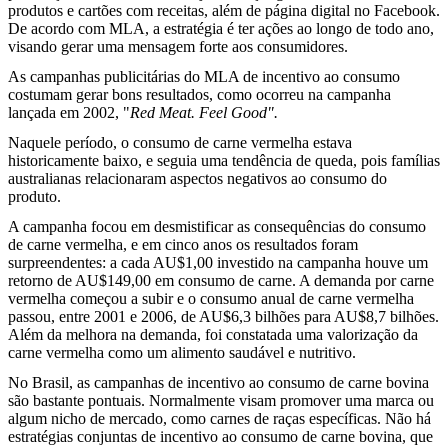
produtos e cartões com receitas, além de página digital no Facebook.
De acordo com MLA, a estratégia é ter ações ao longo de todo ano,
visando gerar uma mensagem forte aos consumidores.
As campanhas publicitárias do MLA de incentivo ao consumo
costumam gerar bons resultados, como ocorreu na campanha
lançada em 2002, "
Red Meat. Feel Good".
Naquele período, o consumo de carne vermelha estava
historicamente baixo, e seguia uma tendência de queda, pois famílias
australianas relacionaram aspectos negativos ao consumo do
produto.
A campanha focou em desmistificar as consequências do consumo
de carne vermelha, e em cinco anos os resultados foram
surpreendentes: a cada AU$1,00 investido na campanha houve um
retorno de AU$149,00 em consumo de carne. A demanda por carne
vermelha começou a subir e o consumo anual de carne vermelha
passou, entre 2001 e 2006, de AU$6,3 bilhões para AU$8,7 bilhões.
Além da melhora na demanda, foi constatada uma valorização da
carne vermelha como um alimento saudável e nutritivo.
No Brasil, as campanhas de incentivo ao consumo de carne bovina
são bastante pontuais. Normalmente visam promover uma marca ou
algum nicho de mercado, como carnes de raças específicas. Não há
estratégias conjuntas de incentivo ao consumo de carne bovina, que