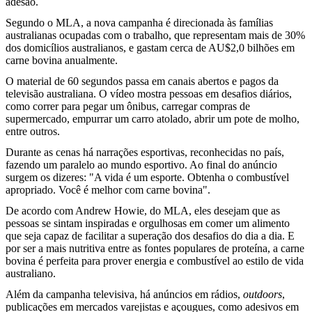
adesão.
Segundo o MLA, a nova campanha é direcionada às famílias
australianas ocupadas com o trabalho, que representam mais de 30%
dos domicílios australianos, e gastam cerca de AU$2,0 bilhões em
carne bovina anualmente.
O material de 60 segundos passa em canais abertos e pagos da
televisão australiana. O vídeo mostra pessoas em desafios diários,
como correr para pegar um ônibus, carregar compras de
supermercado, empurrar um carro atolado, abrir um pote de molho,
entre outros.
Durante as cenas há narrações esportivas, reconhecidas no país,
fazendo um paralelo ao mundo esportivo. Ao final do anúncio
surgem os dizeres: "A vida é um esporte. Obtenha o combustível
apropriado. Você é melhor com carne bovina".
De acordo com Andrew Howie, do MLA, eles desejam que as
pessoas se sintam inspiradas e orgulhosas em comer um alimento
que seja capaz de facilitar a superação dos desafios do dia a dia. E
por ser a mais nutritiva entre as fontes populares de proteína, a carne
bovina é perfeita para prover energia e combustível ao estilo de vida
australiano.
Além da campanha televisiva, há anúncios em rádios,
outdoors
,
publicações em mercados varejistas e açougues, como adesivos em