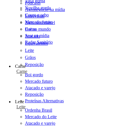
Vaca gorda
Podcasts
Novilha gorda
Agronegócio na mídia
Couro e sebo
Entrevistas
Mercado futuro
Agro sustentável
Cartas
Boi no mundo
Scot na mídia
Atacado
Radar Sanitário
Equivalentes
Leite
Grãos
Reposição
Carne
Carne
Boi gordo
Mercado futuro
Atacado e varejo
Reposição
Proteínas Alternativas
Leite
Leite
Ordenha Brasil
Mercado do Leite
Atacado e varejo