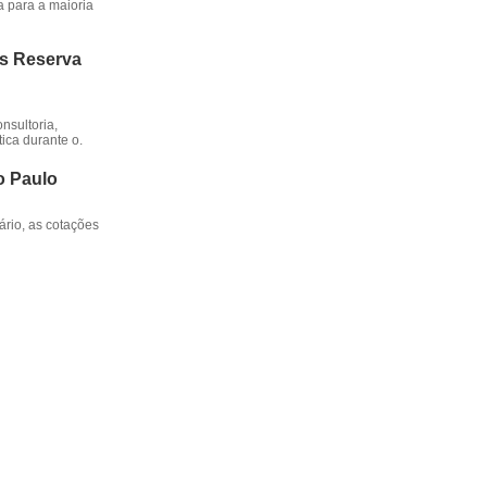
a para a maioria
os Reserva
nsultoria,
ica durante o.
o Paulo
rio, as cotações