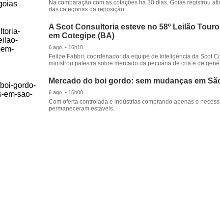
Na comparação com as cotações há 30 dias, Goiás registrou alt
das categorias da reposição.
A Scot Consultoria esteve no 58º Leilão Tour
em Cotegipe (BA)
6 ago. • 16h10
Felipe Fabbri, coordenador da equipe de inteligência da Scot Co
ministrou palestra sobre mercado da pecuária de cria e de genét
Mercado do boi gordo: sem mudanças em Sã
6 ago. • 16h00
Com oferta controlada e indústrias comprando apenas o necessá
permaneceram estáveis.