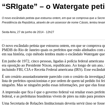
“SRIgate” – o Watergate peti
O novo escândalo petista que estourou ontem, em que se comprova que a Secreta
Presidência da República, através de um assessor de nome Cássio, tentou levant
Sexta-feira, 27 de junho de 2014 - 12h27
O novo escândalo petista que estourou ontem, em que se comprova que 
PMDB do Rio de Janeiro quais os prefeitos que estão alinhados com a 
em sua história, cujo método lembra muito o escândalo Watergate que
Em junho de 1972, cinco pessoas, ligadas à polícia federal americana
era oposição ao Presidente Nixon, republicano. Ao longo de um ano, 
incluindo FBI, CIA e Receita Federal americana (IRS). Esse escândal
É um cenário assustadoramente parecido com o cenário da investigaçã
lista de prefeitos oposicionistas e por ordem de quem tal pedido foi f
ninguém. Mas se ninguém pediu essas informações, por que elas fora
A impressão que fica é que o governo federal vai retaliar esses prefe
federal, e as prefeituras brasileiras vivem de pires na mão para promo
Uma Secretaria de Relações Institucionais deveria servir (isso se fos