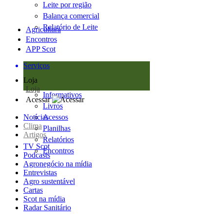
Leite por região
Balança comercial
Relatório de Leite
Agricultura
Encontros
APP Scot
Serviços
Loja
Loja
Informativos
Acessar
Livros
Notícias
Acessos
Clima
Planilhas
Artigos
Relatórios
TV Scot
Encontros
Podcasts
Agronegócio na mídia
Entrevistas
Agro sustentável
Cartas
Scot na mídia
Radar Sanitário