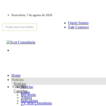
Sexta-feira, 7 de agosto de 2026
Quem Somos
Fale Conosco
Assine nossa newsletter
Home
Notícias
Notícias
Cotações
Notícias
Cotações
Clima
Boi gordo
Artigos
Indicadores
TV Scot Consultoria