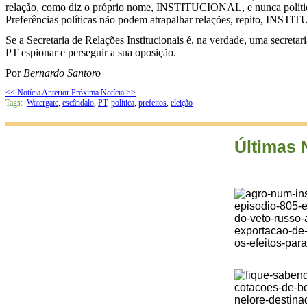
relação, como diz o próprio nome, INSTITUCIONAL, e nunca política. S
Preferências políticas não podem atrapalhar relações, repito, INST
Se a Secretaria de Relações Institucionais é, na verdade, uma secreta
PT espionar e perseguir a sua oposição.
Por
Bernardo Santoro
<< Notícia Anterior
Próxima Notícia >>
Tags:
Watergate
,
escândalo
,
PT
,
política
,
prefeitos
,
eleição
Últimas 