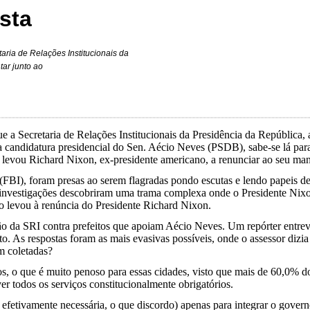
sta
ria de Relações Institucionais da
ar junto ao
a Secretaria de Relações Institucionais da Presidência da República, 
candidatura presidencial do Sen. Aécio Neves (PSDB), sabe-se lá para 
 levou Richard Nixon, ex-presidente americano, a renunciar ao seu ma
 (FBI), foram presas ao serem flagradas pondo escutas e lendo papeis 
investigações descobriram uma trama complexa onde o Presidente Nixon 
o levou à renúncia do Presidente Richard Nixon.
o da SRI contra prefeitos que apoiam Aécio Neves. Um repórter entrevi
eito. As respostas foram as mais evasivas possíveis, onde o assessor di
m coletadas?
itos, o que é muito penoso para essas cidades, visto que mais de 60,0% d
ver todos os serviços constitucionalmente obrigatórios.
se efetivamente necessária, o que discordo) apenas para integrar o gove