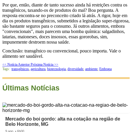
Por que, então, diante de tanto sucesso ainda há restrições contra os
transgênicos, taxando-os de produtos do mal? Boa pergunta. A
resposta encontra-se no preconceito criado lá atrás. A rigor, hoje em
dia os produtos transgênicos, submetidos a legislação super-rigorosa,
são bastante seguros para o consumo. Já outros alimentos, embora
"convencionais", mais parecem uma bomba química: salgadinhos,
latarias, maioneses, doces insossos, essas gororobas, sim,
impunemente destroem nossa saúde.
Conclusão: transgênico ou convencional, pouco importa. Vale o
alimento ser saudável.
<< Notícia Anterior
Próxima Notícia >>
Tags:
transgênicos
,
agricultura
,
biotecnologia
,
diversidade
,
ambiente
,
Embrapa
Últimas Notícias
Mercado do boi gordo: alta na cotação na região de
Belo Horizonte, MG
9 ago. • 6h00