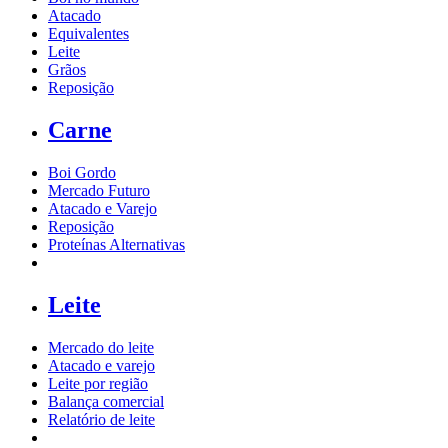
Atacado
Equivalentes
Leite
Grãos
Reposição
Carne
Boi Gordo
Mercado Futuro
Atacado e Varejo
Reposição
Proteínas Alternativas
Leite
Mercado do leite
Atacado e varejo
Leite por região
Balança comercial
Relatório de leite