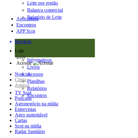
Leite por região
Balança comercial
Relatório de Leite
Agricultura
Encontros
APP Scot
Serviços
Loja
Loja
Informativos
Acessar
Livros
Notícias
Acessos
Clima
Planilhas
Artigos
Relatórios
TV Scot
Encontros
Podcasts
Agronegócio na mídia
Entrevistas
Agro sustentável
Cartas
Scot na mídia
Radar Sanitário