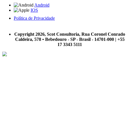
Android
IOS
Política de Privacidade
A Scot Consultoria não se responsabiliza por negócios realizados a partir das informações contidas em
nosso site.
Copyright 2026, Scot Consultoria, Rua Coronel Conrado
Caldeira, 578 • Bebedouro - SP - Brasil - 14701-000 | +55
17 3343 5111