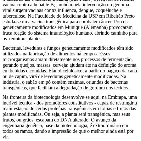
vacina contra a hepatite B; também pela intervenção no genoma
viral surgem vacinas contra influenza, dengue, coqueluche e
tuberculose. Na Faculdade de Medicina da USP em Ribeirão Preto
estuda-se uma vacina transgênica para combater câncer. Porcos
geneticamente modificados em Munique (Alemanha) provocaram
fraca reação do sistema imunológico humano, abrindo caminho para
os xenotransplantes.
Bactérias, leveduras e fungos geneticamente modificados têm sido
utilizados na fabricação de alimentos há tempos. Esses
microrganismos atuam diretamente nos processos de fermentação,
gerando queijos, massas, cerveja; ajudam até na definição do aroma
em bebidas e comidas. Etanol celulósico, a partir do bagaço da cana
ou de capim, virá de leveduras geneticamente modificadas. Na
indústria, o sabão em pó contêm enzimas, oriundas de bactérias
transgênicas, que facilitam a degradação de gordura nos tecidos.
Na fronteira da biotecnologia desenvolve-se aqui, na Embrapa, uma
incrível técnica - dos promotores constitutivos - capaz de restringir a
manifestação de certas proteínas transgênicas em folhas e frutos das
plantas modificadas. Ou seja, a planta será transgênica, mas seus
frutos, ou grãos, escapam do DNA alterado. O avanço da
engenharia genética, base da biotecnologia, é extraordinário em
todos os ramos, dando a impressão de que o melhor ainda está por
vir.