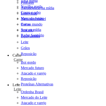
Vaca gorda
Podcasts
Novilha gorda
Agronegócio na mídia
Couro e sebo
Entrevistas
Mercado futuro
Agro sustentável
Cartas
Boi no mundo
Scot na mídia
Atacado
Radar Sanitário
Equivalentes
Leite
Grãos
Reposição
Carne
Carne
Boi gordo
Mercado futuro
Atacado e varejo
Reposição
Proteínas Alternativas
Leite
Leite
Ordenha Brasil
Mercado do Leite
Atacado e varejo