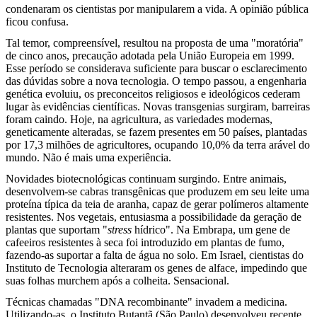
condenaram os cientistas por manipularem a vida. A opinião pública
ficou confusa.
Tal temor, compreensível, resultou na proposta de uma "moratória"
de cinco anos, precaução adotada pela União Europeia em 1999.
Esse período se considerava suficiente para buscar o esclarecimento
das dúvidas sobre a nova tecnologia. O tempo passou, a engenharia
genética evoluiu, os preconceitos religiosos e ideológicos cederam
lugar às evidências científicas. Novas transgenias surgiram, barreiras
foram caindo. Hoje, na agricultura, as variedades modernas,
geneticamente alteradas, se fazem presentes em 50 países, plantadas
por 17,3 milhões de agricultores, ocupando 10,0% da terra arável do
mundo. Não é mais uma experiência.
Novidades biotecnológicas continuam surgindo. Entre animais,
desenvolvem-se cabras transgênicas que produzem em seu leite uma
proteína típica da teia de aranha, capaz de gerar polímeros altamente
resistentes. Nos vegetais, entusiasma a possibilidade da geração de
plantas que suportam "
stress
hídrico". Na Embrapa, um gene de
cafeeiros resistentes à seca foi introduzido em plantas de fumo,
fazendo-as suportar a falta de água no solo. Em Israel, cientistas do
Instituto de Tecnologia alteraram os genes de alface, impedindo que
suas folhas murchem após a colheita. Sensacional.
Técnicas chamadas "DNA recombinante" invadem a medicina.
Utilizando-as, o Instituto Butantã (São Paulo) desenvolveu recente