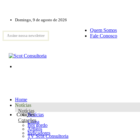
Domingo, 9 de agosto de 2026
Quem Somos
Fale Conosco
Assine nossa newsletter
Home
Notícias
Notícias
Cotações
Notícias
Cotações
Clima
Boi gordo
Artigos
Indicadores
TV Scot Consultoria