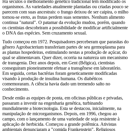
Há séculos o melhoramento genético tradicional tem modificado os
organismos. As variedades atualmente plantadas ou criadas pouco se
parecem com suas ancestrais: o frango deixou de ser caipira, o milho
tornou-se ereto, as frutas perdem suas sementes. Nenhum alimento
continua "natural". O patamar da evolução mudou, porém, quando
os cientistas descobriram a possibilidade de modificar artificialmente
o DNA das espécies. Sem cruzamento sexual.
Tudo começou em 1972. Pesquisadores perceberam que parasitas do
gênero Agrobacterium transferiam partes de seu germoplasma para
as plantas hospedeiras, estimulando nestas a produção de açúcar, do
qual se alimentavam. Quer dizer, ocorria na natureza um mecanismo
de transgenia. Dez anos depois, em Gent (Bélgica), cientistas
conseguiram pioneiramente efetuar a transgênese em laboratório.
Em seguida, certas bactérias foram geneticamente modificadas
visando à produção de insulina humana. Os diabéticos
comemoraram. A ciência havia dado um tremendo salto no
conhecimento.
Desde então as equipes de ponta, em oficinas públicas e privadas,
passaram a investir na engenharia genética, turbinando
mundialmente a biotecnologia. Esta se destacou, inicialmente, na
manipulação de microrganismos. Depois, em 1996, chegou ao
campo, com o lançamento de uma variedade de soja resistente à
aplicação de herbicida. Começou a grande polêmica. Ativistas
ambientais denunciaram a "comida Frankenstein". Religiosos