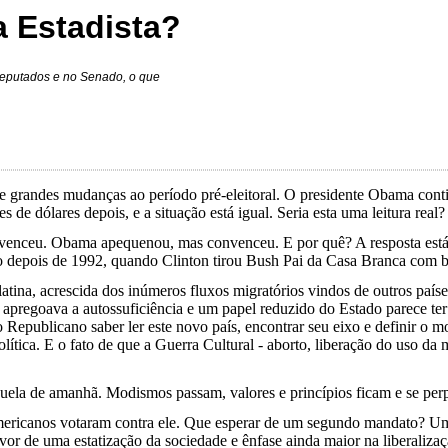
 Estadista?
eputados e no Senado, o que
e grandes mudanças ao período pré-eleitoral. O presidente Obama cont
 dólares depois, e a situação está igual. Seria esta uma leitura real?
venceu. Obama apequenou, mas convenceu. E por quê? A resposta está 
depois de 1992, quando Clinton tirou Bush Pai da Casa Branca com b
ina, acrescida dos inúmeros fluxos migratórios vindos de outros países
pregoava a autossuficiência e um papel reduzido do Estado parece ter
epublicano saber ler este novo país, encontrar seu eixo e definir o mo
lítica. E o fato de que a Guerra Cultural - aborto, liberação do uso da 
quela de amanhã. Modismos passam, valores e princípios ficam e se per
mericanos votaram contra ele. Que esperar de um segundo mandato? Um
or de uma estatização da sociedade e ênfase ainda maior na liberalizaç