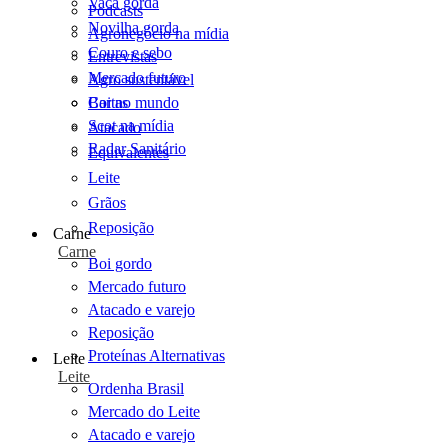
Vaca gorda
Podcasts
Novilha gorda
Agronegócio na mídia
Couro e sebo
Entrevistas
Mercado futuro
Agro sustentável
Cartas
Boi no mundo
Scot na mídia
Atacado
Radar Sanitário
Equivalentes
Leite
Grãos
Reposição
Carne
Carne
Boi gordo
Mercado futuro
Atacado e varejo
Reposição
Proteínas Alternativas
Leite
Leite
Ordenha Brasil
Mercado do Leite
Atacado e varejo