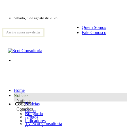
Sábado, 8 de agosto de 2026
Quem Somos
Fale Conosco
Assine nossa newsletter
Home
Notícias
Notícias
Cotações
Notícias
Cotações
Clima
Boi gordo
Artigos
Indicadores
TV Scot Consultoria