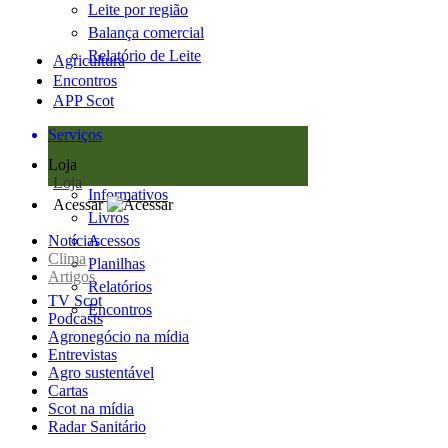
Leite por região
Balança comercial
Relatório de Leite
Agricultura
Encontros
APP Scot
Serviços
Loja
Loja
Informativos
Acessar
Livros
Notícias
Acessos
Clima
Planilhas
Artigos
Relatórios
TV Scot
Encontros
Podcasts
Agronegócio na mídia
Entrevistas
Agro sustentável
Cartas
Scot na mídia
Radar Sanitário