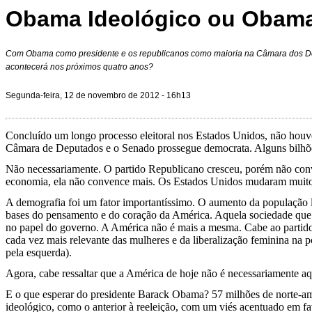
Obama Ideológico ou Obama
Com Obama como presidente e os republicanos como maioria na Câmara dos D
acontecerá nos próximos quatro anos?
Segunda-feira, 12 de novembro de 2012 - 16h13
Concluído um longo processo eleitoral nos Estados Unidos, não houv
Câmara de Deputados e o Senado prossegue democrata. Alguns bilhões de
Não necessariamente. O partido Republicano cresceu, porém não con
economia, ela não convence mais. Os Estados Unidos mudaram muito 
A demografia foi um fator importantíssimo. O aumento da população lat
bases do pensamento e do coração da América. Aquela sociedade que a
no papel do governo. A América não é mais a mesma. Cabe ao partido R
cada vez mais relevante das mulheres e da liberalização feminina na po
pela esquerda).
Agora, cabe ressaltar que a América de hoje não é necessariamente a
E o que esperar do presidente Barack Obama? 57 milhões de norte-a
ideológico, como o anterior à reeleição, com um viés acentuado em fav