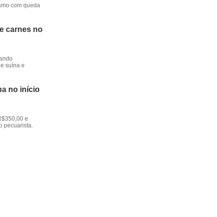
mesmo com queda
de carnes no
dando
e suína e
a no início
R$350,00 e
o pecuarista.