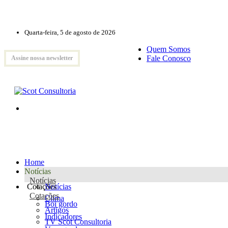
Quarta-feira, 5 de agosto de 2026
Quem Somos
Fale Conosco
Assine nossa newsletter
Home
Notícias
Notícias
Cotações
Notícias
Cotações
Clima
Boi gordo
Artigos
Indicadores
TV Scot Consultoria