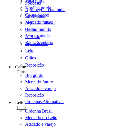
Vaca gorda
Podcasts
Novilha gorda
Agronegócio na mídia
Couro e sebo
Entrevistas
Mercado futuro
Agro sustentável
Cartas
Boi no mundo
Scot na mídia
Atacado
Radar Sanitário
Equivalentes
Leite
Grãos
Reposição
Carne
Carne
Boi gordo
Mercado futuro
Atacado e varejo
Reposição
Proteínas Alternativas
Leite
Leite
Ordenha Brasil
Mercado do Leite
Atacado e varejo