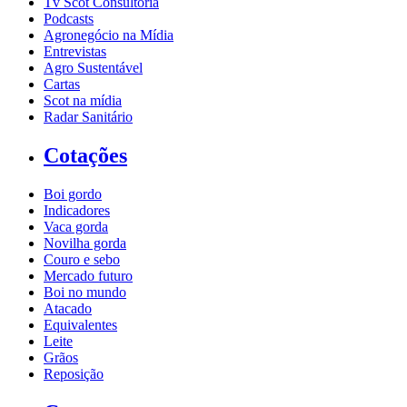
Tv Scot Consultoria
Podcasts
Agronegócio na Mídia
Entrevistas
Agro Sustentável
Cartas
Scot na mídia
Radar Sanitário
Cotações
Boi gordo
Indicadores
Vaca gorda
Novilha gorda
Couro e sebo
Mercado futuro
Boi no mundo
Atacado
Equivalentes
Leite
Grãos
Reposição