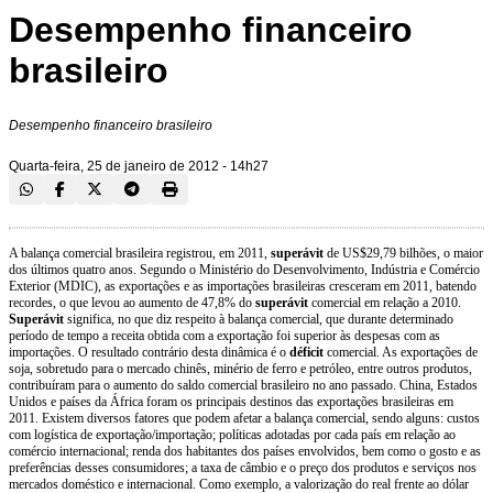
Desempenho financeiro
brasileiro
Desempenho financeiro brasileiro
Quarta-feira, 25 de janeiro de 2012 - 14h27
A balança comercial brasileira registrou, em 2011,
superávit
de US$29,79 bilhões, o maior
dos últimos quatro anos. Segundo o Ministério do Desenvolvimento, Indústria e Comércio
Exterior (MDIC), as exportações e as importações brasileiras cresceram em 2011, batendo
recordes, o que levou ao aumento de 47,8% do
superávit
comercial em relação a 2010.
Superávit
significa, no que diz respeito à balança comercial, que durante determinado
período de tempo a receita obtida com a exportação foi superior às despesas com as
importações. O resultado contrário desta dinâmica é o
déficit
comercial. As exportações de
soja, sobretudo para o mercado chinês, minério de ferro e petróleo, entre outros produtos,
contribuíram para o aumento do saldo comercial brasileiro no ano passado. China, Estados
Unidos e países da África foram os principais destinos das exportações brasileiras em
2011. Existem diversos fatores que podem afetar a balança comercial, sendo alguns: custos
com logística de exportação/importação; políticas adotadas por cada país em relação ao
comércio internacional; renda dos habitantes dos países envolvidos, bem como o gosto e as
preferências desses consumidores; a taxa de câmbio e o preço dos produtos e serviços nos
mercados doméstico e internacional. Como exemplo, a valorização do real frente ao dólar