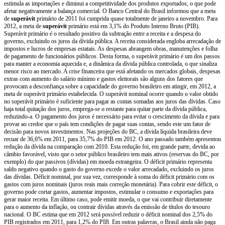
estimula as importações e diminui a competitividade dos produtos exportados, o que pode
afetar negativamente a balança comercial. O Banco Central do Brasil informou que a meta
de
superávit
primário de 2011 foi cumprida quase totalmente de janeiro a novembro. Para
2012, a meta de
superávit
primário está em 3,1% do Produto Interno Bruto (PIB).
Superávit primário é o resultado positivo da subtração entre a receita e a despesa do
governo, excluindo os juros da dívida pública. A receita considerada engloba arrecadação de
impostos e lucros de empresas estatais. As despesas abrangem obras, manutenções e folha
de pagamento de funcionários públicos. Desta forma, o superávit primário é um dos passos
para manter a economia aquecida e, a dinâmica da dívida pública controlada, o que sinaliza
menor risco ao mercado. A crise financeira que está afetando os mercados globais, despesas
extras com aumento do salário mínimo e gastos eleitorais são alguns dos fatores que
provocam a desconfiança sobre a capacidade do governo brasileiro em atingir, em 2012, a
meta de superávit primário estabelecida. O superávit nominal ocorre quando o valor obtido
no superávit primário é suficiente para pagar as contas somadas aos juros das dívidas. Caso
haja total quitação dos juros, emprega-se o restante para quitar parte da dívida pública,
reduzindo-a. O pagamento dos juros é necessário para evitar o crescimento da dívida e para
provar ao credor que o país tem condições de pagar suas contas, sendo este um fator de
decisão para novos investimentos. Nas projeções do BC, a dívida líquida brasileira deve
recuar de 36,6% em 2011, para 35,7% do PIB em 2012. O ano passado também apresentou
redução da dívida na comparação com 2010. Esta redução foi, em grande parte, devida ao
câmbio favorável, visto que o setor público brasileiro tem mais ativos (reservas do BC, por
exemplo) do que passivos (dívidas) em moeda estrangeira. O déficit primário representa
saldo negativo quando o gasto do governo excede o valor arrecadado, excluindo os juros
das dívidas. Déficit nominal, por sua vez, corresponde à soma do déficit primário com os
gastos com juros nominais (juros reais mais correção monetária). Para cobrir este déficit, o
governo pode cortar gastos, aumentar impostos, estimular o consumo e exportações para
gerar maior receita. Em último caso, pode emitir moeda, o que vai contribuir diretamente
para o aumento da inflação, ou contrair dívidas através da emissão de títulos do tesouro
nacional. O BC estima que em 2012 será possível reduzir o déficit nominal dos 2,5% do
PIB registrados em 2011, para 1,2% do PIB. Em outras palavras, o Brasil ainda não paga