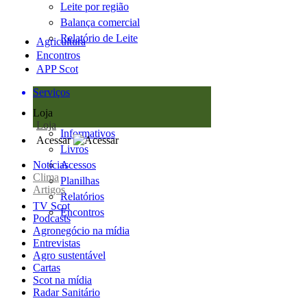
Leite por região
Balança comercial
Relatório de Leite
Agricultura
Encontros
APP Scot
Serviços
Loja
Loja
Informativos
Acessar
Livros
Notícias
Acessos
Clima
Planilhas
Artigos
Relatórios
TV Scot
Encontros
Podcasts
Agronegócio na mídia
Entrevistas
Agro sustentável
Cartas
Scot na mídia
Radar Sanitário