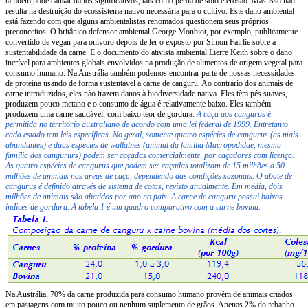
também pode causar danos significativos, tais como perda de solo e erosão. Mas isso não
resulta na destruição do ecossistema nativo necessária para o cultivo. Este dano ambiental
está fazendo com que alguns ambientalistas renomados questionem seus próprios
preconceitos. O britânico defensor ambiental George Monbiot, por exemplo, publicamente
convertido de vegan para onívoro depois de ler o exposto por Simon Fairlie sobre a
sustentabilidade da carne. E o documento do ativista ambiental Lierre Keith sobre o dano
incrível para ambientes globais envolvidos na produção de alimentos de origem vegetal para
consumo humano. Na Austrália também podemos encontrar parte de nossas necessidades
de proteína usando de forma sustentável a carne de canguru. Ao contrário dos animais de
carne introduzidos, eles não trazem danos à biodiversidade nativa. Eles têm pés suaves,
produzem pouco metano e o consumo de água é relativamente baixo. Eles também
produzem uma carne saudável, com baixo teor de gordura.
A caça aos cangurus é
permitida no território australiano de acordo com uma lei federal de 1999. Entretanto
cada estado tem leis específicas. No geral, somente quatro espécies de cangurus (as mais
abundantes) e duas espécies de wallabies (animal da família Macropodidae, mesma
família dos cangururs) podem ser caçadas comercialmente, por caçadores com licença.
As quatro espécies de cangurus que podem ser caçadas totalizam de 15 milhões a 50
milhões de animais nas áreas de caça, dependendo das condições sazonais. O abate de
cangurus é definido através de sistema de cotas, revisto anualmente. Em média, dois
milhões de animais são abatidos por ano no país. A carne de canguru possui baixos
índices de gordura. A tabela 1 é um quadro comparativo com a carne bovina.
Na Austrália, 70% da carne produzida para consumo humano provêm de animais criados
em pastagens com muito pouco ou nenhum suplemento de grãos. Apenas 2% do rebanho