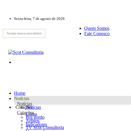
Sexta-feira, 7 de agosto de 2026
Quem Somos
Fale Conosco
Assine nossa newsletter
Home
Notícias
Notícias
Cotações
Notícias
Cotações
Clima
Boi gordo
Artigos
Indicadores
TV Scot Consultoria