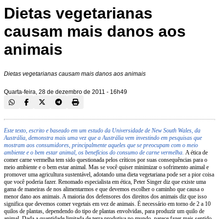
Dietas vegetarianas
causam mais danos aos
animais
Dietas vegetarianas causam mais danos aos animais
Quarta-feira, 28 de dezembro de 2011 - 16h49
Este texto, escrito e baseado em um estudo da Universidade de New South Wales, da
Austrália, demonstra mais uma vez que a Austrália vem investindo em pesquisas que
mostram aos consumidores, principalmente aqueles que se preocupam com o meio
ambiente e o bem estar animal, os benefícios do consumo de carne vermelha.
A ética de
comer carne vermelha tem sido questionada pelos críticos por suas consequências para o
meio ambiente e o bem estar animal. Mas se você quiser minimizar o sofrimento animal e
promover uma agricultura sustentável, adotando uma dieta vegetariana pode ser a pior coisa
que você poderia fazer. Renomado especialista em ética, Peter Singer diz que existe uma
gama de maneiras de nos alimentarmos e que devemos escolher o caminho que causa o
menor dano aos animais. A maioria dos defensores dos direitos dos animais diz que isso
significa que devemos comer vegetais em vez de animais. É necessário em torno de 2 a 10
quilos de plantas, dependendo do tipo de plantas envolvidas, para produzir um quilo de
animal. Dada a quantidade limitada de terra produtiva no mundo, parece fazer mais sentido