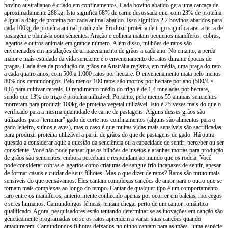
bovino australianao é criado em confinamentos. Cada bovino abatido gera uma carcaça de
aproximadamente 288kg. Isto significa 68% de carne desossada que, com 23% de proteína
é igual a 45kg de proteína por cada animal abatido. Isso significa 2,2 bovinos abatidos para
cada 100kg de proteína animal produzida. Produzir proteína de trigo significa arar a terra de
pastagem e plantá-la com sementes. Aração e colheita matam pequenos mamíferos, cobras,
lagartos e outros animais em grande número. Além disso, milhões de ratos são
envenenados em instalações de armazenamento de grãos a cada ano. No entanto, a perda
maior e mais estudada da vida senciente é o envenenamento de ratos durante épocas de
pragas. Cada área da produção de grãos na Austrália registra, em média, uma praga do rato
a cada quatro anos, com 500 a 1.000 ratos por hectare. O envenenamento mata pelo menos
80% dos camundongos. Pelo menos 100 ratos são mortos por hectare por ano (500/4 ×
0,8) para cultivar cereais. O rendimento médio do trigo é de 1,4 toneladas por hectare,
sendo que 13% do trigo é proteína utilizável. Portanto, pelo menos 55 animais sencientes
morreram para produzir 100kg de proteína vegetal utilizável. Isto é 25 vezes mais do que o
verificado para a mesma quantidade de carne de pastagens. Alguns desses grãos são
utilizados para "terminar" gado de corte nos confinamentos (alguns são alimentos para o
gado leiteiro, suínos e aves), mas o caso é que muitas vidas mais sensíveis são sacrificadas
para produzir proteína utilizável a partir de grãos do que de pastagens de gado. Há outra
questão a considerar aqui: a questão da senciência ou a capacidade de sentir, perceber ou ser
consciente. Você não pode pensar que os bilhões de insetos e aranhas mortas para produção
de grãos são sencientes, embora percebam e respondam ao mundo que os rodeia. Você
pode considerar cobras e lagartos como criaturas de sangue frio incapazes de sentir, apesar
de formar casais e cuidar de seus filhotes. Mas o que dizer de ratos? Ratos são muito mais
sensíveis do que pensávamos. Eles cantam complexas canções de amor para o outro que se
tornam mais complexas ao longo do tempo. Cantar de qualquer tipo é um comportamento
raro entre os mamíferos, anteriormente conhecido apenas por ocorrer em baleias, morcegos
e seres humanos. Camundongos fêmeas, tentam chegar perto de um cantor romântico
qualificado. Agora, pesquisadores estão tentando determinar se as inovações em canção são
geneticamente programadas ou se os ratos aprendem a variar suas canções quando
amadurecem. Camundongos filhotes deixados no ninho cantam para as mães - uma espécie