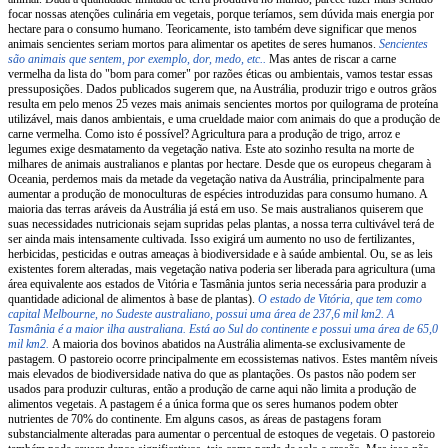
focar nossas atenções culinária em vegetais, porque teríamos, sem dúvida mais energia por
hectare para o consumo humano. Teoricamente, isto também deve significar que menos
animais sencientes seriam mortos para alimentar os apetites de seres humanos.
Sencientes
são animais que sentem, por exemplo, dor, medo, etc..
Mas antes de riscar a carne
vermelha da lista do "bom para comer" por razões éticas ou ambientais, vamos testar essas
pressuposições. Dados publicados sugerem que, na Austrália, produzir trigo e outros grãos
resulta em pelo menos 25 vezes mais animais sencientes mortos por quilograma de proteína
utilizável, mais danos ambientais, e uma crueldade maior com animais do que a produção de
carne vermelha. Como isto é possível? Agricultura para a produção de trigo, arroz e
legumes exige desmatamento da vegetação nativa. Este ato sozinho resulta na morte de
milhares de animais australianos e plantas por hectare. Desde que os europeus chegaram à
Oceania, perdemos mais da metade da vegetação nativa da Austrália, principalmente para
aumentar a produção de monoculturas de espécies introduzidas para consumo humano. A
maioria das terras aráveis da Austrália já está em uso. Se mais australianos quiserem que
suas necessidades nutricionais sejam supridas pelas plantas, a nossa terra cultivável terá de
ser ainda mais intensamente cultivada. Isso exigirá um aumento no uso de fertilizantes,
herbicidas, pesticidas e outras ameaças à biodiversidade e à saúde ambiental. Ou, se as leis
existentes forem alteradas, mais vegetação nativa poderia ser liberada para agricultura (uma
área equivalente aos estados de Vitória e Tasmânia juntos seria necessária para produzir a
quantidade adicional de alimentos à base de plantas).
O estado de Vitória, que tem como
capital Melbourne, no Sudeste australiano, possui uma área de 237,6 mil km2. A
Tasmânia é a maior ilha australiana. Está ao Sul do continente e possui uma área de 65,0
mil km2.
A maioria dos bovinos abatidos na Austrália alimenta-se exclusivamente de
pastagem. O pastoreio ocorre principalmente em ecossistemas nativos. Estes mantêm níveis
mais elevados de biodiversidade nativa do que as plantações. Os pastos não podem ser
usados para produzir culturas, então a produção de carne aqui não limita a produção de
alimentos vegetais. A pastagem é a única forma que os seres humanos podem obter
nutrientes de 70% do continente. Em alguns casos, as áreas de pastagens foram
substancialmente alteradas para aumentar o percentual de estoques de vegetais. O pastoreio