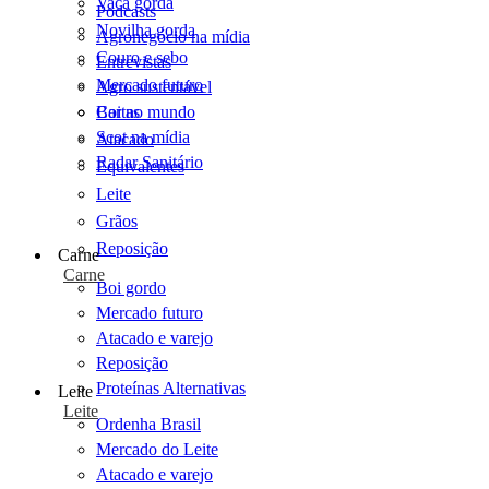
Vaca gorda
Podcasts
Novilha gorda
Agronegócio na mídia
Couro e sebo
Entrevistas
Mercado futuro
Agro sustentável
Cartas
Boi no mundo
Scot na mídia
Atacado
Radar Sanitário
Equivalentes
Leite
Grãos
Reposição
Carne
Carne
Boi gordo
Mercado futuro
Atacado e varejo
Reposição
Proteínas Alternativas
Leite
Leite
Ordenha Brasil
Mercado do Leite
Atacado e varejo