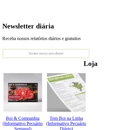
Newsletter diária
Receba nossos relatórios diários e gratuitos
Assine nossa newsletter
Loja
Boi & Companhia
Tem Boi na Linha
(Informativo Pecuário
(Informativo Pecuário
Semanal)
Diário)