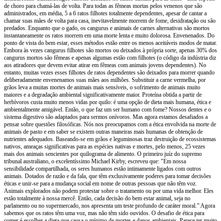
de choro para chamá-las de volta. Para todas as fêmeas mortas pelos venenos que são
administrados, em média, 5 a 6 ratos filhotes totalmente dependentes, apesar de cantar a
chamar suas mães de volta para casa, inevitavelmente morrem de fome, desidratação ou são
predados. Enquanto que o gado, os cangurus e animais de carnes alternativas são mortos
instantaneamente os ratos morrem em uma morte lenta e muito dolorosa. Envenenados. Do
ponto de vista do bem estar, esses métodos estão entre os menos aceitáveis modos de matar.
Embora às vezes cangurus filhotes são mortos ou deixados à própria sorte, apenas 30% dos
cangurus mortos são fêmeas e apenas algumas estão com filhotes (o código da indústria diz
aos atiradores que devem evitar atirar em fêmeas com animais jovens dependentes). No
entanto, muitas vezes esses filhotes de ratos dependentes são deixados para morrer quando
deliberadamente envenenamos suas mães aos milhões. Substituir a carne vermelha, por
grãos leva a muitas mortes de animais mais sensíveis, o sofrimento de animais muito
maiores e a degradação ambiental significativamente maior. Proteína obtida a partir de
herbívoros custa muito menos vidas por quilo: é uma opção de dieta mais humana, ética e
ambientalmente amigável. Então, o que faz um ser humano com fome? Nossos dentes e o
sistema digestivo são adaptados para sermos onívoros. Mas agora estamos desafiados a
pensar sobre questões filosóficas. Nós nos preocupamos com a ética envolvida na morte de
animais de pasto e em saber se existem outras maneiras mais humanas de obtenção de
nutrientes adequados. Baseando-se em grãos e leguminosas traz destruição de ecossistemas
nativos, ameaças significativas para as espécies nativas e mortes, pelo menos, 25 vezes
mais dos animais sencientes por quilograma de alimento. O primeiro juíz do supremo
tribunal australiano, o excelentíssimo Michael Kirby, escreveu que: "Em nossa
sensibilidade compartilhada, os seres humanos estão intimamente ligados com outros
animais. Dotados de razão e da fala, que têm exclusivamente poderes para tomar decisões
éticas e unir-se para a mudança social em nome de outras pessoas que não têm voz.
Animais explorados não podem protestar sobre o tratamento ou por uma vida melhor. Eles
estão totalmente à nossa mercê. Então, cada decisão do bem estar animal, seja no
parlamento ou no supermercado, nos apresenta um teste profundo de caráter moral.” Agora
sabemos que os ratos têm uma voz, mas não têm sido ouvidos. O desafio de ética para
comer é escolher a dieta que causa o mínimo de mortes e danos ambientais. Parece ter muito