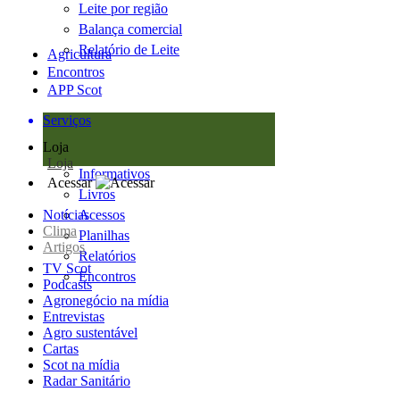
Leite por região
Balança comercial
Relatório de Leite
Agricultura
Encontros
APP Scot
Serviços
Loja
Loja
Informativos
Acessar
Livros
Notícias
Acessos
Clima
Planilhas
Artigos
Relatórios
TV Scot
Encontros
Podcasts
Agronegócio na mídia
Entrevistas
Agro sustentável
Cartas
Scot na mídia
Radar Sanitário