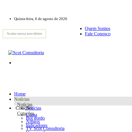
Quinta-feira, 6 de agosto de 2026
Quem Somos
Fale Conosco
Assine nossa newsletter
Home
Notícias
Notícias
Cotações
Notícias
Cotações
Clima
Boi gordo
Artigos
Indicadores
TV Scot Consultoria