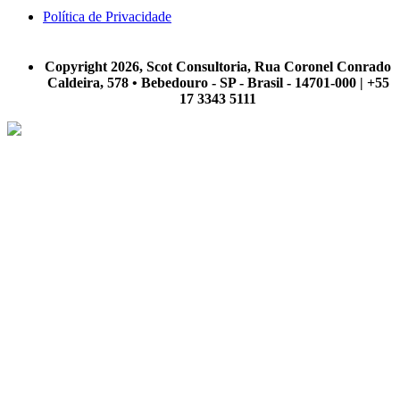
Política de Privacidade
A Scot Consultoria não se responsabiliza por negócios realizados a partir das informações contidas em
nosso site.
Copyright 2026, Scot Consultoria, Rua Coronel Conrado
Caldeira, 578 • Bebedouro - SP - Brasil - 14701-000 | +55
17 3343 5111