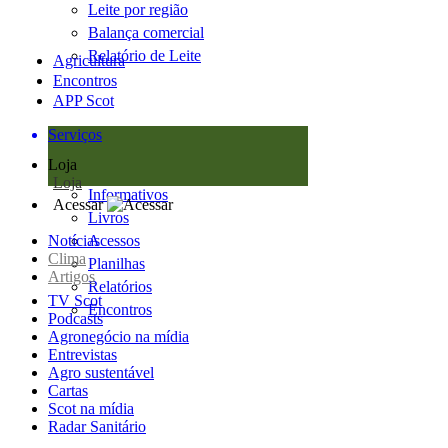
Leite por região
Balança comercial
Relatório de Leite
Agricultura
Encontros
APP Scot
Serviços
Loja
Loja
Informativos
Acessar
Livros
Notícias
Acessos
Clima
Planilhas
Artigos
Relatórios
TV Scot
Encontros
Podcasts
Agronegócio na mídia
Entrevistas
Agro sustentável
Cartas
Scot na mídia
Radar Sanitário