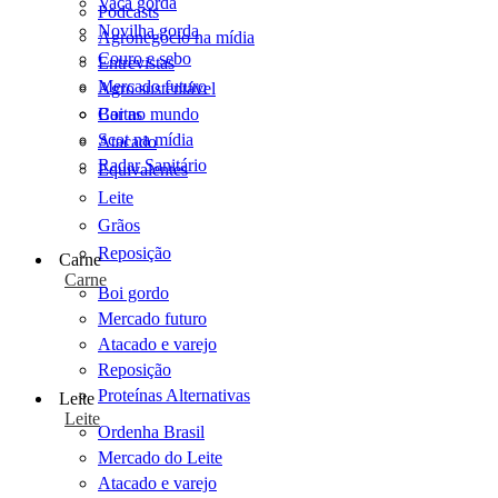
Vaca gorda
Podcasts
Novilha gorda
Agronegócio na mídia
Couro e sebo
Entrevistas
Mercado futuro
Agro sustentável
Cartas
Boi no mundo
Scot na mídia
Atacado
Radar Sanitário
Equivalentes
Leite
Grãos
Reposição
Carne
Carne
Boi gordo
Mercado futuro
Atacado e varejo
Reposição
Proteínas Alternativas
Leite
Leite
Ordenha Brasil
Mercado do Leite
Atacado e varejo