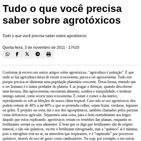
Tudo o que você precisa
saber sobre agrotóxicos
Tudo o que você precisa saber sobre agrotóxicos
Quinta-feira, 3 de novembro de 2011 - 17h20
Conforme já escrevi em outros artigos sobre agrotóxicos, “agricultura é poluição”. É que onde se faz agricultura deixa de existir ecossistema, passa a ser agrossistema. Tudo isto porque precisa-se alimentar uma população planetária crescente. Desta forma, entendo que o ser humano é o maior predador do planeta. E as pragas e doenças, quando descobrem uma lavoura, dito agrossistema, encontram alimento, sombra e tranquilidade, e nenhum inimigo natural, como ocorre num ecossistema. É comer e comer o dia inteiro, reproduzindo-se sob as bênçãos de nosso clima tropical. Caso não se use agrotóxicos eles podem reduzir de 40% a até 80% o que se pretendia colher, sejam frutas, verduras, legumes ou grãos. É prejuízo na certa, daí o uso dos agroquímicos, também chamados pelos puristas como defensivos agrícolas. Separemos uma coisa, para o bom entendimento aos leigos daquilo que estou explicando: agrotóxicos seriam os remédios das plantas, enquanto os fertilizantes seriam os seus alimentos. É bom que se diga que fertilizantes são de origem mineral, e não são químicos, exceto o fertilizante nitrogenado, mas a “química” aí é mínima, pois o nitrogênio está no ar, na atmosfera que respiramos, e é “capturado” por processos químicos, através do uso de gases como catalisadores. Na soja, por exemplo, e em outras leguminosas, como o feijão, nem se usa fertilizante nitrogenado, pois se faz a inoculação nas sementes das plantas e estas fixam o nitrogênio, dispensando o N da fórmula do NPK. Sobre os chamados “alimentos contaminados por agrotóxicos”, como falam as pessoas que mal conhecem o assunto, eles apenas repetem o que os outros dizem. A verdade é que na química, parafraseando com Paracelso, um famoso médico e alquimista alemão da época da Renascença, a “dose faz o veneno”. Ou seja, tudo depende de quanto se ingere de um produto, seja químico ou alimento. Nesse sentido, se você tomar muita, mas muita água mesmo, até ela pode fazer mal e matar, e não falo aqui de se morrer afogado, não. As doses de agrotóxicos são planejadas para matar insetos e não gente de sangue quente, e com peso milhares de vezes maiores do que o de um inseto. Por exemplo: um inseticida tem uso desde 100 ou 200 g por hectare (1 hectare ou ha = 10.000m² ou seja, 100 x 100 metros) a até uns 2kg, varia conforme o produto, e é diluído em água em quantidades de 200 a 500 litros de água a serem pulverizados por cada 1ha. Então, faça o cálculo comigo, se 1kg tem 1.000 gramas, e se 1ha tem 10.000m², são despejados, sobre as plantas e também no solo, porque sempre há perdas, cerca de 0,10mg por m². Ainda neste exemplo, perceba que numa área de 1m² de lavoura é possível se ter 5kg de tomate, ou 3kg de morangos, só para lembrar. Isto significa dizer que, cada tomate, ou morango, se for bem pulverizado, se terá depositado de 0,01mg a 0,03mg por fruta. E se você consumir este produto, lavando normalmente em água corrente, poderá, teoricamente, permanecer 0,001mg por fruta. Considerando que a dose letal daquele veneno para uma pessoa, seja de 0,10g por kg vivo, você teria que consumir 100kg de tomate por dia multiplicado pelo seu peso, para ter uma dose letal... Estaria parcialmente certo, se você argumentar, que 2 ou 3kg de tomate “envenenado” e não lavado poderá causar problemas de toxicidade a você, isto se você for um alérgico, como eu sou. Mas não mata, pode crer, no máximo poderia dar uma diarreia, ou coceiras, ou dor de cabeça. As formas que temos de nos prevenir contra isso é, primeiro, lavando os produtos, e, segundo, variando a alimentação, assim você nunca vai consumir o mesmo agrotóxico. Claro, nunca coma mais do que 5kg do mesmo alimento no mesmo dia... Assim fazendo a gente consegue morrer com mais de 100 anos, e poderemos tranquilamente morrer atropelados quando chegarmos lá. Afora isto, é importante ressaltar que, à exceção dos inseticidas organoclorados, que são cumulativos, uma das razões do seu banimento, os demais princípios ativos são metabolizados e eliminados do organismo humano pelas vias normais de excreção. Li, dias atrás, uma declaração do pessoal técnico-agrícola da CEASA-SP que “os ingredientes ativos proibidos para uso agrícola, tais como inseticidas organoclorados (BHC, DDT, Aldrin, Dieldrin, Heptacloro etc.) e os fungicidas mercuriais, todos efetivamente banidos, não têm sido detectados nas análises e nem existem evidências de que estejam sendo usados no Brasil”. E se acontecer é caso de polícia, pode mandar prender. Tem mais coisa "Os agricultores brasileiros usam muitos agrotóxicos e por isto o Brasil é campeão mundial no uso de agroquímicos". A primeira afirmação é mentirosa, pois os agricultores brasileiros usam o necessário, até porque esses produtos são muito caros, em média um herbicida ou inseticida de primeira linha custa mais de US$20.00 por litro ou quilo. Se o leitor calcular que um agricultor médio ou pequeno tem no mínimo 80 ou 100 hectares dá para calcular as despesas de forma simples, não é? Ninguém gosta de jogar dinheiro fora. Usa-se porque é absolutamente necessário. Relembre o trem humano na foto lá de cima deste artigo. Já a segunda crítica, de que somos campeões mundiais, esta é verdadeira, mas apenas no valor absoluto e no total utilizado no ano, pela simples razão de que somos um país continental, de dimensões gigantescas. Os EUA eram os campeões, até dois anos atrás, e “perderam” esta posição porque passaram a usar lavouras transgênicas, que usam menos agrotóxicos, especialmente milho, soja e algodão. No Brasil estamos atrasados ainda neste quesito, por culpa dos biodesagradáveis, que não querem nem uma coisa nem outra. Aliás, ninguém sabe o que eles querem... Quando se faz o cálculo médio, conforme a FAO/ONU, de kg ou litro por hectare usados de agrotóxicos, caímos para a 9ª posição, pois os EUA, Alemanha, França, Argentina, Itália, Espanha, Japão e Holanda, ganham de nós de goleada, em quantidade (peso) e em dólares. E mesmo que fôssemos campeões no uso médio por hectare, a justificativa para isso seria mais do que lógica, pois somos o único país tropical desta lista, onde os insetos proliferam espantosamente. É no calor que nasce mais mosquito, não é? Lá no hemisfério Norte o clima é frio, e não facilita a vida dos insetos, reduzindo com isso o uso dos venenos. Mas não é só isso, é que justamente por sermos um país tropical, ou de clima temperado, com sol abundante o ano inteiro, que podemos plantar na mesma área de terra duas lavouras por ano, safra de verão e safrinha de pré-inverno. Na média, acabam sendo cinco safras a cada dois anos. Enquanto os americanos e os europeus só conseguem uma safra por ano, pois no inverno não dá para plantar nada, é só gelo. Outra acusação falaciosa que se faz hoje em dia, especialmente o pessoal da Anvisa, é que usamos no Brasil agrotóxicos que seriam “proibidos” nos EUA ou na Europa. O que ocorre, na verdade, é que são produtos sem pedido de renovação de registro na Europa ou EUA, porque as patentes venceram. Se não tem registro não pode vender. E aqui no Brasil também é assim. Mas isto é muito diferente de ter sido “proibido”. As empresas não renovam os pedidos de licença dos produtos com patente vencida para tentar “dificultar” a ação dos genéricos vindos da China, África do Sul, ou Israel. Os genéricos ficam sem “referências” de padrão para registrar produtos na Europa. No Brasil, como o Governo Federal estimula os genéricos, a importação é livre e solta. Temos, ainda, uma concorrência feroz disputando lavoura a lavoura a venda dos agrotóxicos, especialmente chineses, e são todos genéricos, os que se diz que foram “proibidos” na Europa. Há um exemplo gritante ocorrendo no mercado brasileiro, o do inseticida metamidofós, recentemente proibido. É um produto altamente eficiente, apesar da alta toxicidade, para várias culturas (milho, soja, café, batata, algodão) e foi desenvolvido pela Bayer nos anos 1950, tinha o nome de Tamaron, e apenas a antiga Hokko, hoje Arysta, depois de vencida a patente, conseguiu sintetizar e fabricar o produto, com o nome de Hamidop. Concorreram no mercado brasileiro até a chegada dos genéricos, dentre outras empresas a Fersol. Quando os genéricos do gênero metamidofós entraram aqui no Brasil a Bayer já tinha no mercado internacional um produto mais efetivo, com menor toxicidade e provavelmente maior rentabilidade. Além dos genéricos importados, a Fersol, empresa 100% brasileira, conseguiu sintetizar e fabricar o metamidofós aqui no Brasil, se não me engano desde os anos 1990, mas agora a Anvisa, numa ação intempestiva e ditatorial, por meio de portaria, sem ouvir ninguém, e tampouco sem direito de defesa, conseguiu proibir a fabricação e venda do metamidofós no Brasil, a partir de junho deste ano. Se não houver uma liberação há o perigo de a Fersol quebrar, pois era o seu principal produto. A pergunta que fica no ar é: por que não proibiu antes? Proibir, aliás, nem é a pergunta certa, a pergunta justa é: por que liberou? Sim, porque a Anvisa é um dos três órgãos federais que autorizam e liberam a fabricação e venda. Primeiro libera, e autoriza, mas depois proíbe? Ora, onde estamos? Tem alguma coisa errada nesse angu, e não é só propaganda ideológica contra agrotóxicos, não. Vejo que a Anvisa deve explicações aos agricultores brasileiros. Ainda sobre os perigos dos agrotóxicos, uma garantia científica é confirmada pelo médico toxicologista Ângelo Zanaga Trapé, professor-doutor da Faculdade de Ciências Médicas da Universidade de Campinas, Unicamp, dita em entrevista à rádio CBN (em 24.06.10): "Tenho 30 anos de trabalho em clínica pública de saúde e, em todos esses anos, jamais detectei um caso de intoxicação alimentar por essas substâncias", afirma ele. Da minha parte afirmo que, se os agrotóxicos efetivamente fizessem tanto mal como apregoam seus inimigos, aconteceria ao contrário com a expectativa de vida média dos seres humanos, não é verdade? Essa média é cada vez maior, no planeta inteiro. Portanto, consuma se