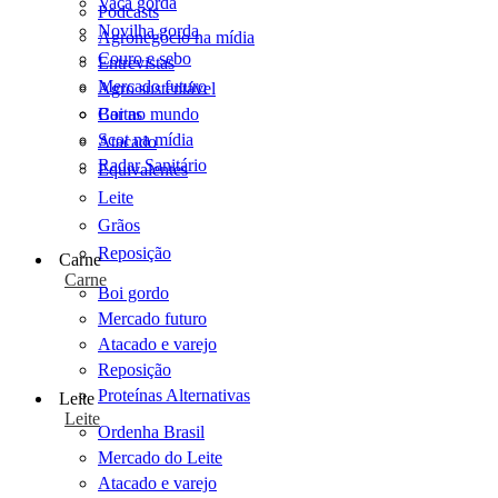
Vaca gorda
Podcasts
Novilha gorda
Agronegócio na mídia
Couro e sebo
Entrevistas
Mercado futuro
Agro sustentável
Cartas
Boi no mundo
Scot na mídia
Atacado
Radar Sanitário
Equivalentes
Leite
Grãos
Reposição
Carne
Carne
Boi gordo
Mercado futuro
Atacado e varejo
Reposição
Proteínas Alternativas
Leite
Leite
Ordenha Brasil
Mercado do Leite
Atacado e varejo