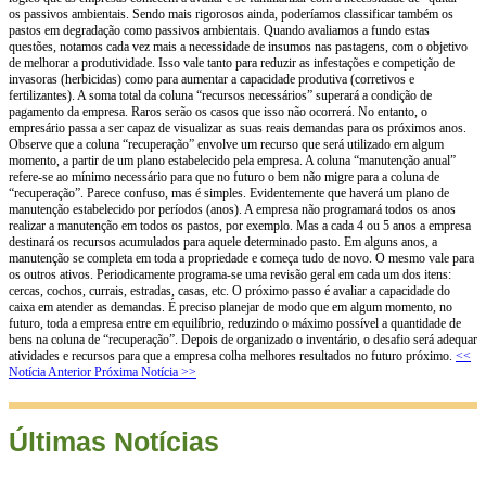
os passivos ambientais. Sendo mais rigorosos ainda, poderíamos classificar também os
pastos em degradação como passivos ambientais. Quando avaliamos a fundo estas
questões, notamos cada vez mais a necessidade de insumos nas pastagens, com o objetivo
de melhorar a produtividade. Isso vale tanto para reduzir as infestações e competição de
invasoras (herbicidas) como para aumentar a capacidade produtiva (corretivos e
fertilizantes). A soma total da coluna “recursos necessários” superará a condição de
pagamento da empresa. Raros serão os casos que isso não ocorrerá. No entanto, o
empresário passa a ser capaz de visualizar as suas reais demandas para os próximos anos.
Observe que a coluna “recuperação” envolve um recurso que será utilizado em algum
momento, a partir de um plano estabelecido pela empresa. A coluna “manutenção anual”
refere-se ao mínimo necessário para que no futuro o bem não migre para a coluna de
“recuperação”. Parece confuso, mas é simples. Evidentemente que haverá um plano de
manutenção estabelecido por períodos (anos). A empresa não programará todos os anos
realizar a manutenção em todos os pastos, por exemplo. Mas a cada 4 ou 5 anos a empresa
destinará os recursos acumulados para aquele determinado pasto. Em alguns anos, a
manutenção se completa em toda a propriedade e começa tudo de novo. O mesmo vale para
os outros ativos. Periodicamente programa-se uma revisão geral em cada um dos itens:
cercas, cochos, currais, estradas, casas, etc. O próximo passo é avaliar a capacidade do
caixa em atender as demandas. É preciso planejar de modo que em algum momento, no
futuro, toda a empresa entre em equilíbrio, reduzindo o máximo possível a quantidade de
bens na coluna de “recuperação”. Depois de organizado o inventário, o desafio será adequar
atividades e recursos para que a empresa colha melhores resultados no futuro próximo.
<<
Notícia Anterior
Próxima Notícia >>
Últimas Notícias