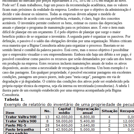
encontrado no mercado por preços equivalentes a 5%, 10% ou 15% em relação ao novo.
Pode ser! É mais trabalhoso, foge um pouco da recomendação acadêmica, mas os valores
ficam mais próximos da realidade da empresa. Lembre-se que o objetivo da administração é
decidir e não dourar os números. Todas as empresas devem adaptar o modelo de
gerenciamento de acordo com sua preferência, evitando, é claro, fugir dos conceitos
aceitáveis. O inventário permite conhecer os bens, estimar os custos das depreciações
anuais e planejar o programa de manutenção para os próximos anos. É este o item mais
difícil de planejar em um orçamento. E é pelo objetivo de planejar que surge o maior
benefício prático de se organizar o inventário. A segunda parte é organizar os passivos. Por
definição, o passivo é o saldo das obrigações devidas por uma organização. Muitos criticam
essa maneira que a Bigma Consultoria adota para organizar o processo. Baseiam-se no
sentido literal e contábil da palavra passivo. Está certo, mas o nosso objetivo é possibilitar
que o empresário visualize o seu empreendimento. Embora não haja um débito a ser pago, é
possível considerar como passivo os recursos que serão demandados por cada um dos bens
em produção na empresa. Estes recursos incluem manutenções anuais de todos os ativos
disponíveis, assim como a necessidade de recuperação ou reforma. Um bom exemplo é o
caso das pastagens. Em qualquer propriedade, é possível encontrar pastagens em excelentes
condições, pastagens um pouco piores, indo para “meia carga”, pastagens em via de
degradação e já degradadas. O critério das condições dos ativos pode ser estabelecido pela
própria equipe técnica da empresa, seja ela interna ou terceirizada (consultorias). A tabela 1
ilustra parte de um exemplo estabelecido por uma empresa acompanhada pela Bigma
Consultoria.