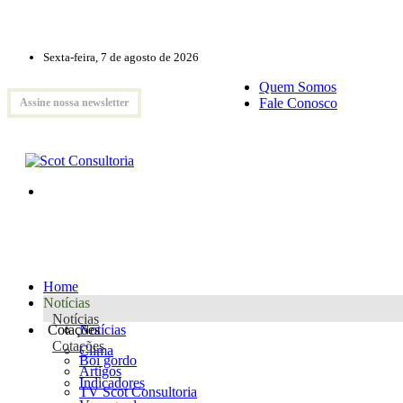
Sexta-feira, 7 de agosto de 2026
Quem Somos
Fale Conosco
Assine nossa newsletter
Home
Notícias
Notícias
Cotações
Notícias
Cotações
Clima
Boi gordo
Artigos
Indicadores
TV Scot Consultoria