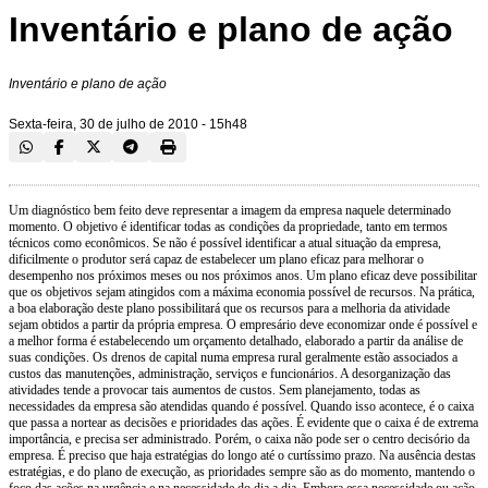
Inventário e plano de ação
Inventário e plano de ação
Sexta-feira, 30 de julho de 2010 - 15h48
Um diagnóstico bem feito deve representar a imagem da empresa naquele determinado
momento. O objetivo é identificar todas as condições da propriedade, tanto em termos
técnicos como econômicos. Se não é possível identificar a atual situação da empresa,
dificilmente o produtor será capaz de estabelecer um plano eficaz para melhorar o
desempenho nos próximos meses ou nos próximos anos. Um plano eficaz deve possibilitar
que os objetivos sejam atingidos com a máxima economia possível de recursos. Na prática,
a boa elaboração deste plano possibilitará que os recursos para a melhoria da atividade
sejam obtidos a partir da própria empresa. O empresário deve economizar onde é possível e
a melhor forma é estabelecendo um orçamento detalhado, elaborado a partir da análise de
suas condições. Os drenos de capital numa empresa rural geralmente estão associados a
custos das manutenções, administração, serviços e funcionários. A desorganização das
atividades tende a provocar tais aumentos de custos. Sem planejamento, todas as
necessidades da empresa são atendidas quando é possível. Quando isso acontece, é o caixa
que passa a nortear as decisões e prioridades das ações. É evidente que o caixa é de extrema
importância, e precisa ser administrado. Porém, o caixa não pode ser o centro decisório da
empresa. É preciso que haja estratégias do longo até o curtíssimo prazo. Na ausência destas
estratégias, e do plano de execução, as prioridades sempre são as do momento, mantendo o
foco das ações na urgência e na necessidade do dia a dia. Embora essa necessidade ou ação