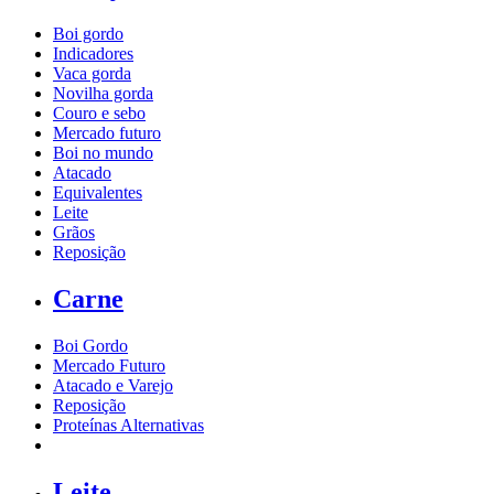
Boi gordo
Indicadores
Vaca gorda
Novilha gorda
Couro e sebo
Mercado futuro
Boi no mundo
Atacado
Equivalentes
Leite
Grãos
Reposição
Carne
Boi Gordo
Mercado Futuro
Atacado e Varejo
Reposição
Proteínas Alternativas
Leite