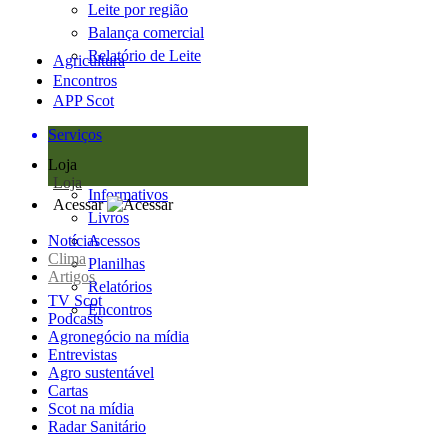
Leite por região
Balança comercial
Relatório de Leite
Agricultura
Encontros
APP Scot
Serviços
Loja
Loja
Informativos
Acessar
Livros
Notícias
Acessos
Clima
Planilhas
Artigos
Relatórios
TV Scot
Encontros
Podcasts
Agronegócio na mídia
Entrevistas
Agro sustentável
Cartas
Scot na mídia
Radar Sanitário