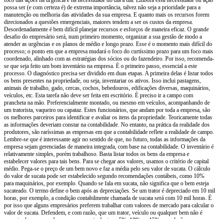
possa ser (e com certeza é) de extrema importância, talvez não seja a prioridade para a
manutenção ou melhoria das atividades da sua empresa. E quanto mais os recursos forem
direcionados a questões emergenciais, maiores tendem a ser os custos da empresa.
Desordenadamente é bem difícil planejar recursos e esforços de maneira eficaz. O grande
desafio do empresário será, num primeiro momento, organizar a sua gestão de modo a
atender as urgências e os planos de médio e longo prazo. Esse é o momento mais difícil do
processo; o ponto em que a empresa mudará o foco do curtíssimo prazo para um foco mais
coordenado, alinhado com as estratégias dos sócios ou do fazendeiro. Por isso, recomenda-
se que seja feito um bom inventário na empresa. É o primeiro passo, essencial a este
processo. O diagnóstico precisa ser dividido em duas etapas. A primeira delas é listar todos
os bens presentes na propriedade, ou seja, inventariar os ativos. Isso inclui pastagens,
animais de trabalho, gado, cercas, cochos, bebedouros, edificações diversas, maquinários,
veículos, etc. Esta tarefa não deve ser feita em escritório. É preciso ir a campo com
prancheta na mão. Preferencialmente montado, ou mesmo em veículos, acompanhando de
um tratorista, vaqueiro ou capataz. Estes funcionários, que andam por toda a empresa, são
os melhores parceiros para identificar e avaliar os itens da propriedade. Teoricamente todas
as informações deveriam constar na contabilidade. No entanto, na prática da realidade dos
produtores, são raríssimas as empresas em que a contabilidade reflete a realidade de campo.
Lembre-se que é interessante agir no sentido de que, no futuro, todas as informações da
empresa sejam gerenciadas de maneira integrada, com base na contabilidade. O inventário é
relativamente simples, porém trabalhoso. Basta listar todos os bens da empresa e
estabelecer valores para tais bens. Para se chegar aos valores, usamos o critério de capital
médio. Pega-se o preço de um bem novo e faz a média pelo seu valor de sucata. O cálculo
do valor de sucata pode ser estabelecido segundo recomendações contábeis, como 10%
para maquinários, por exemplo. Quando se fala em sucata, não significa que o bem esteja
sucateado. O termo define o bem após as depreciações. Se um trator é depreciado em 10 mil
horas, por exemplo, a condição contabilmente chamada de sucata será com 10 mil horas. É
por isso que alguns empresários preferem trabalhar com valores de mercado para calcular o
valor de sucata. Defendem, e com razão, que um trator, veículo ou qualquer bem não é