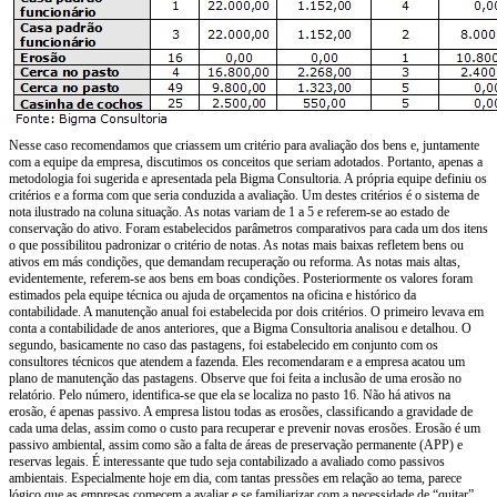
Nesse caso recomendamos que criassem um critério para avaliação dos bens e, juntamente
com a equipe da empresa, discutimos os conceitos que seriam adotados. Portanto, apenas a
metodologia foi sugerida e apresentada pela Bigma Consultoria. A própria equipe definiu os
critérios e a forma com que seria conduzida a avaliação. Um destes critérios é o sistema de
nota ilustrado na coluna situação. As notas variam de 1 a 5 e referem-se ao estado de
conservação do ativo. Foram estabelecidos parâmetros comparativos para cada um dos itens
o que possibilitou padronizar o critério de notas. As notas mais baixas refletem bens ou
ativos em más condições, que demandam recuperação ou reforma. As notas mais altas,
evidentemente, referem-se aos bens em boas condições. Posteriormente os valores foram
estimados pela equipe técnica ou ajuda de orçamentos na oficina e histórico da
contabilidade. A manutenção anual foi estabelecida por dois critérios. O primeiro levava em
conta a contabilidade de anos anteriores, que a Bigma Consultoria analisou e detalhou. O
segundo, basicamente no caso das pastagens, foi estabelecido em conjunto com os
consultores técnicos que atendem a fazenda. Eles recomendaram e a empresa acatou um
plano de manutenção das pastagens. Observe que foi feita a inclusão de uma erosão no
relatório. Pelo número, identifica-se que ela se localiza no pasto 16. Não há ativos na
erosão, é apenas passivo. A empresa listou todas as erosões, classificando a gravidade de
cada uma delas, assim como o custo para recuperar e prevenir novas erosões. Erosão é um
passivo ambiental, assim como são a falta de áreas de preservação permanente (APP) e
reservas legais. É interessante que tudo seja contabilizado a avaliado como passivos
ambientais. Especialmente hoje em dia, com tantas pressões em relação ao tema, parece
lógico que as empresas comecem a avaliar e se familiarizar com a necessidade de “quitar”