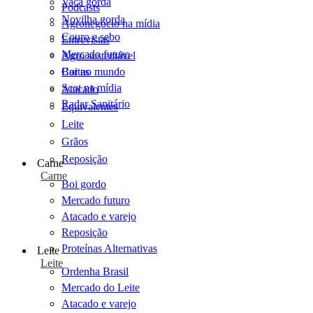
Vaca gorda
Podcasts
Novilha gorda
Agronegócio na mídia
Couro e sebo
Entrevistas
Mercado futuro
Agro sustentável
Cartas
Boi no mundo
Scot na mídia
Atacado
Radar Sanitário
Equivalentes
Leite
Grãos
Reposição
Carne
Carne
Boi gordo
Mercado futuro
Atacado e varejo
Reposição
Proteínas Alternativas
Leite
Leite
Ordenha Brasil
Mercado do Leite
Atacado e varejo