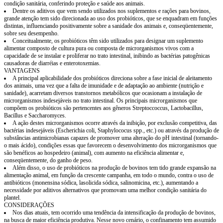
condição sanitária, conferindo proteção e saúde aos animais.
Dentre os aditivos que vem sendo utilizados nos suplementos e rações para bovinos,
grande atenção tem sido direcionada ao uso dos probióticos, que se enquadram em funções
distintas, influenciando positivamente sobre a sanidade dos animais e, conseqüentemente,
sobre seu desempenho.
Conceitualmente, os probióticos têm sido utilizados para designar um suplemento
alimentar composto de cultura pura ou composta de microrganismos vivos com a
capacidade de se instalar e proliferar no trato intestinal, inibindo as bactérias patogênicas
causadoras de diarréias e enterotoxemias.
VANTAGENS
A principal aplicabilidade dos probióticos direciona sobre a fase inicial de aleitamento
dos animais, uma vez que a falta de imunidade e de adaptação ao ambiente (nutrição e
sanidade), acarretam diversos transtornos metabólicos que ocasionam a instalação de
microrganismos indesejáveis no trato intestinal. Os principais microrganismos que
compõem os probióticos são pertencentes aos gêneros Streptoccoccus, Lactobacillus,
Bacillus e Saccharomyces.
A ação destes microrganismos ocorre através da inibição, por exclusão competitiva, das
bactérias indesejáveis (Escherichia coli, Staphylococus spp., etc.) ou através da produção de
substâncias antimicrobianas capazes de promover uma alteração do pH intestinal (tornando-
o mais ácido), condições essas que favorecem o desenvolvimento dos microrganismos que
são benéficos ao hospedeiro (animal), com aumento na eficiência alimentar e,
conseqüentemente, do ganho de peso.
Além disso, o uso de probióticos na produção de bovinos tem tido grande expansão na
alimentação animal, em função da crescente campanha, em todo o mundo, contra o uso de
antibióticos (monensina sódica, lasolicida sódica, salinomicina, etc.), aumentando a
necessidade por aditivos alternativos que promovam uma melhor condição sanitária do
plantel.
CONSIDERAÇÕES
Nos dias atuais, tem ocorrido uma tendência da intensificação da produção de bovinos,
na busca de maior eficiência produtiva. Nesse novo cenário, o confinamento tem assumido