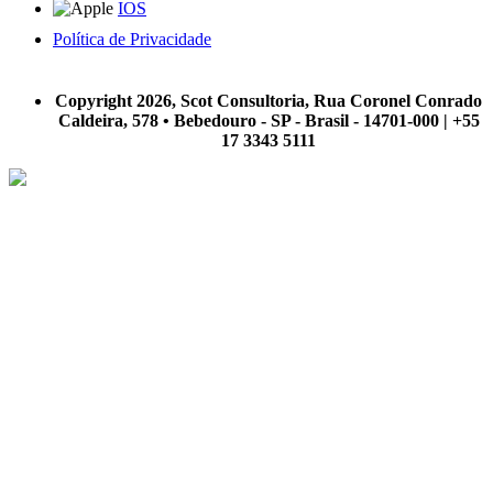
IOS
Política de Privacidade
A Scot Consultoria não se responsabiliza por negócios realizados a partir das informações contidas em
nosso site.
Copyright 2026, Scot Consultoria, Rua Coronel Conrado
Caldeira, 578 • Bebedouro - SP - Brasil - 14701-000 | +55
17 3343 5111