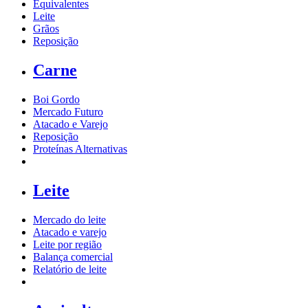
Equivalentes
Leite
Grãos
Reposição
Carne
Boi Gordo
Mercado Futuro
Atacado e Varejo
Reposição
Proteínas Alternativas
Leite
Mercado do leite
Atacado e varejo
Leite por região
Balança comercial
Relatório de leite