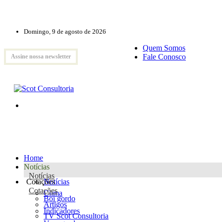
Domingo, 9 de agosto de 2026
Quem Somos
Fale Conosco
Assine nossa newsletter
Home
Notícias
Notícias
Cotações
Notícias
Cotações
Clima
Boi gordo
Artigos
Indicadores
TV Scot Consultoria