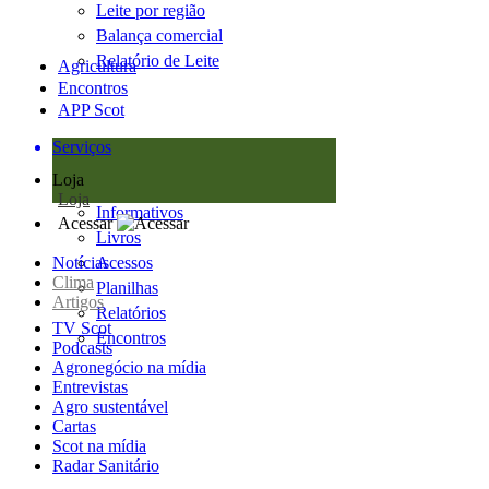
Leite por região
Balança comercial
Relatório de Leite
Agricultura
Encontros
APP Scot
Serviços
Loja
Loja
Informativos
Acessar
Livros
Notícias
Acessos
Clima
Planilhas
Artigos
Relatórios
TV Scot
Encontros
Podcasts
Agronegócio na mídia
Entrevistas
Agro sustentável
Cartas
Scot na mídia
Radar Sanitário