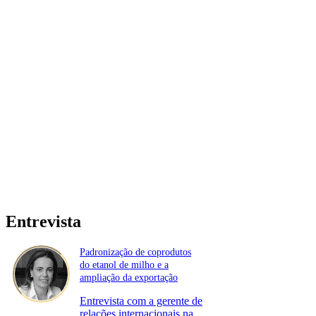
Entrevista
Padronização de coprodutos
do etanol de milho e a
ampliação da exportação
Entrevista com a gerente de
relações internacionais na