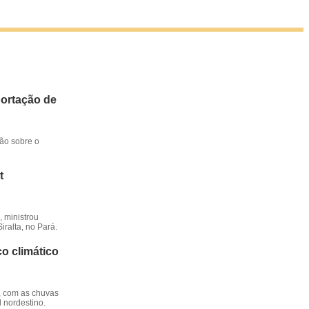
portação de
ção sobre o
t
 ministrou
iralta, no Pará.
o climático
, com as chuvas
l nordestino.