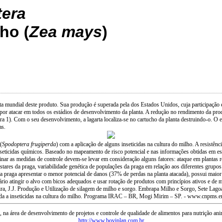
era
lho (
Zea mays
)
ta mundial deste produto. Sua produção é superada pela dos Estados Unidos, cuja participação
a e por atacar em todos os estádios de desenvolvimento da planta. A redução no rendimento da 
ra 1). Com o seu desenvolvimento, a lagarta localiza-se no cartucho da planta destruindo-o. O es
as.
(
Spodoptera frugiperda
) com a aplicação de alguns inseticidas na cultura do milho. A resistê
inseticidas químicos. Baseado no mapeamento de risco potencial e nas informações obtidas em e
rminar as medidas de controle devem-se levar em consideração alguns fatores: ataque em plantas
stares da praga, variabilidade genética de populações da praga em relação aos diferentes grupos 
raga apresentar o menor potencial de danos (37% de perdas na planta atacada), possui maior t
ssário atingir o alvo com bicos adequados e usar rotação de produtos com princípios ativos e de
erreira, J.J. Produção e Utilização de silagem de milho e sorgo. Embrapa Milho e Sorgo, Sete L
da a inseticidas na cultura do milho. Programa IRAC – BR, Mogi Mirim – SP. - www.cnpms.em
a área de desenvolvimento de projetos e controle de qualidade de alimentos para nutrição ani
http://www.boviplan.com.br