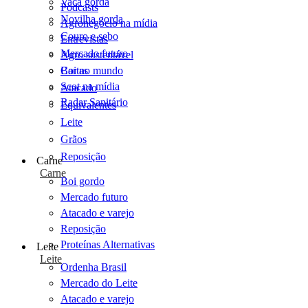
Vaca gorda
Podcasts
Novilha gorda
Agronegócio na mídia
Couro e sebo
Entrevistas
Mercado futuro
Agro sustentável
Cartas
Boi no mundo
Scot na mídia
Atacado
Radar Sanitário
Equivalentes
Leite
Grãos
Reposição
Carne
Carne
Boi gordo
Mercado futuro
Atacado e varejo
Reposição
Proteínas Alternativas
Leite
Leite
Ordenha Brasil
Mercado do Leite
Atacado e varejo