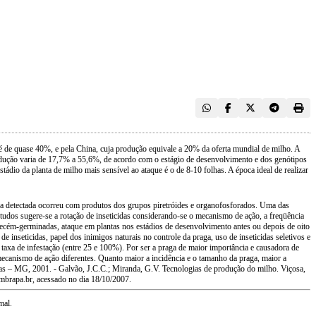
 é de quase 40%, e pela China, cuja produção equivale a 20% da oferta mundial de milho. A
produção varia de 17,7% a 55,6%, de acordo com o estágio de desenvolvimento e dos genótipos
tádio da planta de milho mais sensível ao ataque é o de 8-10 folhas. A época ideal de realizar
ncia detectada ocorreu com produtos dos grupos piretróides e organofosforados. Uma das
studos sugere-se a rotação de inseticidas considerando-se o mecanismo de ação, a freqüência
 recém-germinadas, ataque em plantas nos estádios de desenvolvimento antes ou depois de oito
de inseticidas, papel dos inimigos naturais no controle da praga, uso de inseticidas seletivos e
axa de infestação (entre 25 e 100%). Por ser a praga de maior importância e causadora de
 mecanismo de ação diferentes. Quanto maior a incidência e o tamanho da praga, maior a
agoas – MG, 2001. - Galvão, J.C.C.; Miranda, G.V. Tecnologias de produção do milho. Viçosa,
brapa.br, acessado no dia 18/10/2007.
mal.