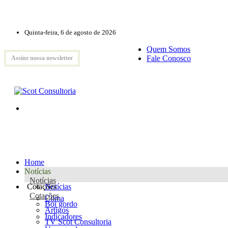
Quinta-feira, 6 de agosto de 2026
Quem Somos
Fale Conosco
Assine nossa newsletter
Home
Notícias
Notícias
Cotações
Notícias
Cotações
Clima
Boi gordo
Artigos
Indicadores
TV Scot Consultoria