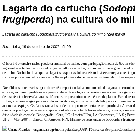
Lagarta do cartucho (
Sodopt
frugiperda
) na cultura do mi
Lagarta do cartucho (
Sodoptera frugiperda
) na cultura do milho (
Zea mays
)
Sexta-feira, 19 de outubro de 2007 - 9h09
O Brasil é o terceiro maior produtor mundial de milho, com participação média de 6% na ofer
lagarta-do-cartucho é a principal praga da cultura do milho, por sua ocorrência generalizad
de milho. No início do ataque, as lagartas raspam as folhas deixando áreas transparentes (figu
medidas para o controle é quando 17% das plantas estiverem com o sintoma de folhas raspad
Nos últimos anos, vários agricultores têm reportado falhas no controle da lagarta do cartucho 
explicações para o problema é a possibilidade da evolução da resistência do inseto a alguns 
de resistência observada para os diferentes grupos químicos e a época de plantio. Para dete
folhas, volume de água para veicular os inseticidas, curva de mortalidade para os diferentes ín
ataque nas espigas. Os danos causados podem comprometer seriamente a produção. Apesar da p
queda na produção, é necessário que o controle seja feito de forma eficiente, ou seja, é nece
dificuldade de controle. Bibliografia - Cruz, J.C.; Pereira Filho, I.A; Rodrigues, J.A.S.; F
UFV – MG, 2004. - Omoto, C.; Guedes, R.N. Manejo de resistência de Spodoptera frugiper
Carina Mendes – engenheira agrônoma pela Esalq/USP. Técnica da Boviplan Consultoria, n