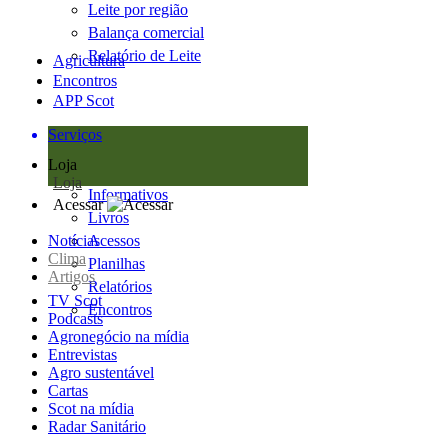
Leite por região
Balança comercial
Relatório de Leite
Agricultura
Encontros
APP Scot
Serviços
Loja
Loja
Informativos
Acessar
Livros
Notícias
Acessos
Clima
Planilhas
Artigos
Relatórios
TV Scot
Encontros
Podcasts
Agronegócio na mídia
Entrevistas
Agro sustentável
Cartas
Scot na mídia
Radar Sanitário