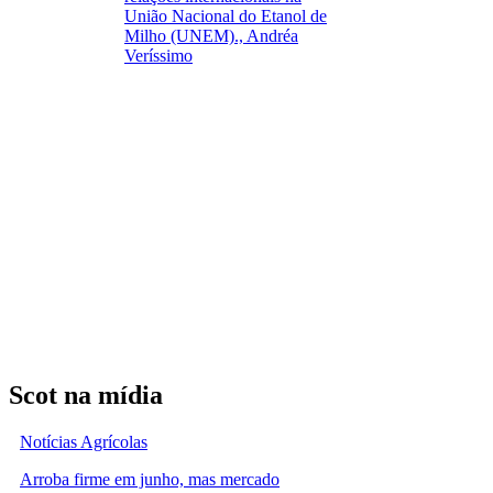
União Nacional do Etanol de
Milho (UNEM)., Andréa
Veríssimo
Scot na mídia
Notícias Agrícolas
Arroba firme em junho, mas mercado