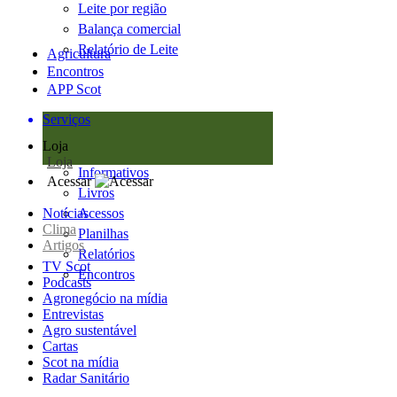
Leite por região
Balança comercial
Relatório de Leite
Agricultura
Encontros
APP Scot
Serviços
Loja
Loja
Informativos
Acessar
Livros
Notícias
Acessos
Clima
Planilhas
Artigos
Relatórios
TV Scot
Encontros
Podcasts
Agronegócio na mídia
Entrevistas
Agro sustentável
Cartas
Scot na mídia
Radar Sanitário