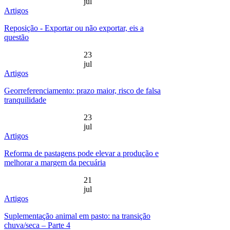
jul
Artigos
Reposição - Exportar ou não exportar, eis a
questão
23
jul
Artigos
Georreferenciamento: prazo maior, risco de falsa
tranquilidade
23
jul
Artigos
Reforma de pastagens pode elevar a produção e
melhorar a margem da pecuária
21
jul
Artigos
Suplementação animal em pasto: na transição
chuva/seca – Parte 4