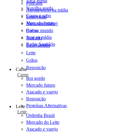
Vaca gorda
Podcasts
Novilha gorda
Agronegócio na mídia
Couro e sebo
Entrevistas
Mercado futuro
Agro sustentável
Cartas
Boi no mundo
Scot na mídia
Atacado
Radar Sanitário
Equivalentes
Leite
Grãos
Reposição
Carne
Carne
Boi gordo
Mercado futuro
Atacado e varejo
Reposição
Proteínas Alternativas
Leite
Leite
Ordenha Brasil
Mercado do Leite
Atacado e varejo