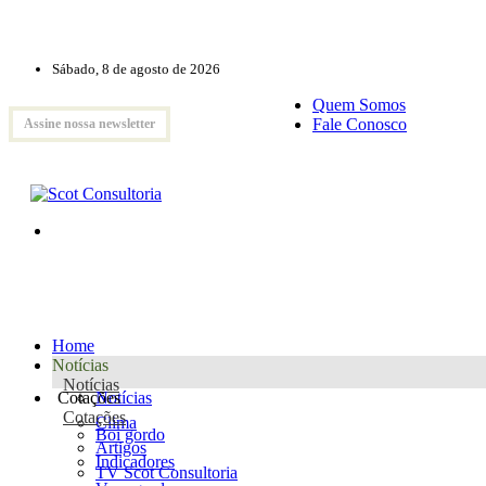
Sábado, 8 de agosto de 2026
Quem Somos
Fale Conosco
Assine nossa newsletter
Home
Notícias
Notícias
Cotações
Notícias
Cotações
Clima
Boi gordo
Artigos
Indicadores
TV Scot Consultoria