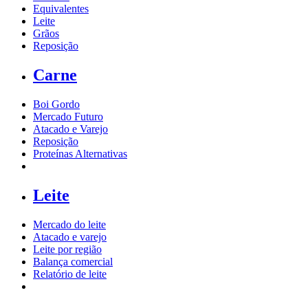
Equivalentes
Leite
Grãos
Reposição
Carne
Boi Gordo
Mercado Futuro
Atacado e Varejo
Reposição
Proteínas Alternativas
Leite
Mercado do leite
Atacado e varejo
Leite por região
Balança comercial
Relatório de leite