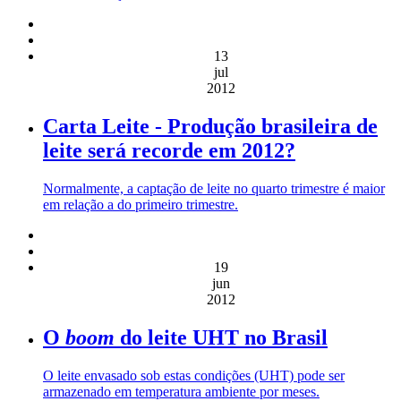
13
jul
2012
Carta Leite - Produção brasileira de
leite será recorde em 2012?
Normalmente, a captação de leite no quarto trimestre é maior
em relação a do primeiro trimestre.
19
jun
2012
O
boom
do leite UHT no Brasil
O leite envasado sob estas condições (UHT) pode ser
armazenado em temperatura ambiente por meses.