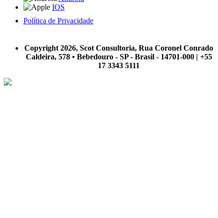
IOS
Política de Privacidade
A Scot Consultoria não se responsabiliza por negócios realizados a partir das informações contidas em
nosso site.
Copyright 2026, Scot Consultoria, Rua Coronel Conrado
Caldeira, 578 • Bebedouro - SP - Brasil - 14701-000 | +55
17 3343 5111