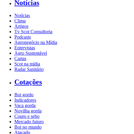
Notícias
Notícias
Clima
Artigos
Tv Scot Consultoria
Podcasts
Agronegócio na Mídia
Entrevistas
Agro Sustentável
Cartas
Scot na mídia
Radar Sanitário
Cotações
Boi gordo
Indicadores
Vaca gorda
Novilha gorda
Couro e sebo
Mercado futuro
Boi no mundo
Atacado