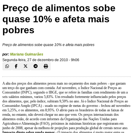
Preço de alimentos sobe
quase 10% e afeta mais
pobres
Preço de alimentos sobe quase 10% e afeta mais pobres
por:
Mariana Guimarães
Segunda-feira, 27 de dezembro de 2010 - 9h06
A alta dos preços dos alimentos pesou mais no orçamento dos mais pobres - que gastam
um terço do que ganham com comida. Até novembro, o Índice Nacional de Preços ao
Consumidor (INPC), segundo o IBGE, que se refere às famílias com rendimento de um a
seis salários mínimos, variou 5,83%. Um resultado fortemente influenciado pelos preços
dos alimentos, que, pelo índice, subiram 9,59% no ano. Já o Índice Nacional de Preços ao
Consumidor Amplo (IPCA) - usado no regime de metas do governo - fechou até novembro
em 5,25%, e os alimentos, em 8,95%. O alívio para os brasileiros de todas as faixas de
renda, no entanto, não deverá chegar no ano que vem. Os preços internacionais dos
alimentos estão, de acordo com informes da Organização das Nações Unidas para
Agricultura e Alimentação (FAO), próximos às máximas históricas que registraram em
junho de 2008, apesar da melhora de projeções para produção global de cereais nesse ano.
Impacto direto sobre renda menor
- O impacto dos alimentos é muito maior entre os