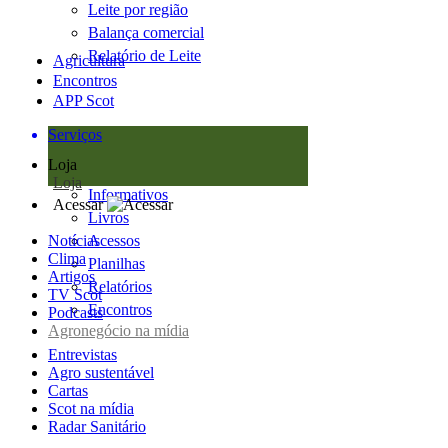
Leite por região
Balança comercial
Relatório de Leite
Agricultura
Encontros
APP Scot
Serviços
Loja
Loja
Informativos
Acessar
Livros
Notícias
Acessos
Clima
Planilhas
Artigos
Relatórios
TV Scot
Encontros
Podcasts
Agronegócio na mídia
Entrevistas
Agro sustentável
Cartas
Scot na mídia
Radar Sanitário