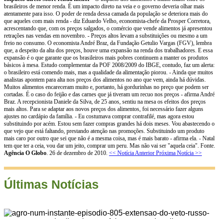
brasileiros de menor renda. É um impacto direto na veia e o governo deveria olhar mais
atentamente para isso. O poder de renda dessa camada da população se deteriora mais do
que aqueles com mais renda - diz Eduardo Velho, economista-chefe da Prosper Corretora,
acrescentando que, com os preços salgados, o comércio que vende alimentos já apresentou
retrações nas vendas em novembro. - Preços altos levam a substituições ou mesmo a um
freio no consumo. O economista André Braz, da Fundação Getulio Vargas (FGV), lembra
que, a despeito da alta dos preços, houve uma expansão na renda dos trabalhadores. E essa
expansão é o que garante que os brasileiros mais pobres continuem a manter os produtos
básicos à mesa. Estudo complementar da POF 2008/2009 do IBGE, contudo, faz um alerta:
o brasileiro está comendo mais, mas a qualidade da alimentação piorou. - Ainda que muitos
analistas apontem para alta nos preços dos alimentos no ano que vem, ainda há dúvidas.
Muitos alimentos encareceram muito e, portanto, há gordurinhas no preço que podem ser
cortadas. É o caso do feijão e das carnes que já tiveram um recuo nos preços - afirma André
Braz. A recepcionista Daniele da Silva, de 25 anos, sentiu na mesa os efeitos dos preços
mais altos. Para se adaptar aos novos preços dos alimentos, foi necessário fazer alguns
ajustes no cardápio da família. - Eu costumava comprar contrafilé, mas agora estou
substituindo por acém. Estou sem fazer compras grandes há dois meses. Vou abastecendo o
que vejo que está faltando, prestando atenção nas promoções. Substituindo um produto
mais caro por outro que sei que não é a mesma coisa, mas é mais barato - afirma ela. - Natal
tem que ter a ceia, vou dar um jeito, comprar um peru. Mas não vai ser "aquela ceia". Fonte.
Agência O Globo
. 26 de dezembro de 2010.
<< Notícia Anterior
Próxima Notícia >>
Últimas Notícias