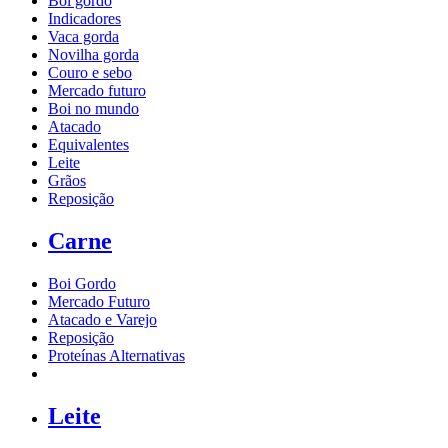
Boi gordo
Indicadores
Vaca gorda
Novilha gorda
Couro e sebo
Mercado futuro
Boi no mundo
Atacado
Equivalentes
Leite
Grãos
Reposição
Carne
Boi Gordo
Mercado Futuro
Atacado e Varejo
Reposição
Proteínas Alternativas
Leite