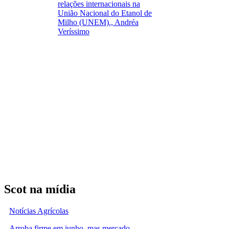
relações internacionais na
União Nacional do Etanol de
Milho (UNEM)., Andréa
Veríssimo
Scot na mídia
Notícias Agrícolas
Arroba firme em junho, mas mercado