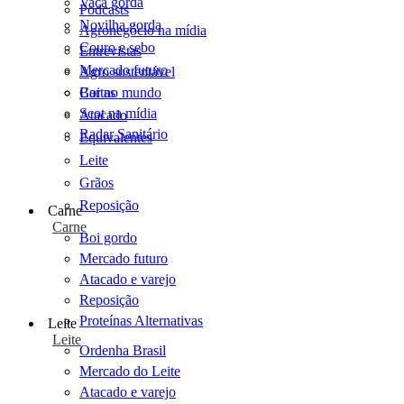
Vaca gorda
Podcasts
Novilha gorda
Agronegócio na mídia
Couro e sebo
Entrevistas
Mercado futuro
Agro sustentável
Cartas
Boi no mundo
Scot na mídia
Atacado
Radar Sanitário
Equivalentes
Leite
Grãos
Reposição
Carne
Carne
Boi gordo
Mercado futuro
Atacado e varejo
Reposição
Proteínas Alternativas
Leite
Leite
Ordenha Brasil
Mercado do Leite
Atacado e varejo