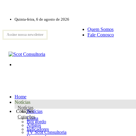
Quinta-feira, 6 de agosto de 2026
Quem Somos
Fale Conosco
Assine nossa newsletter
Home
Notícias
Notícias
Cotações
Notícias
Cotações
Clima
Boi gordo
Artigos
Indicadores
TV Scot Consultoria