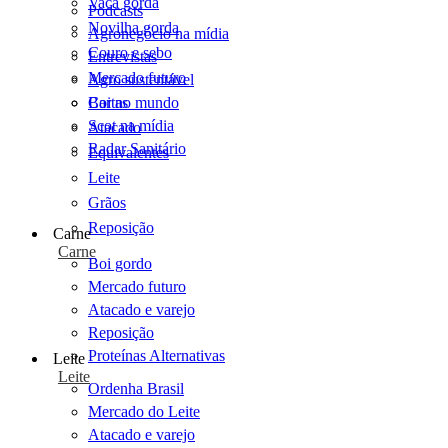
Vaca gorda
Podcasts
Novilha gorda
Agronegócio na mídia
Couro e sebo
Entrevistas
Mercado futuro
Agro sustentável
Cartas
Boi no mundo
Scot na mídia
Atacado
Radar Sanitário
Equivalentes
Leite
Grãos
Reposição
Carne
Carne
Boi gordo
Mercado futuro
Atacado e varejo
Reposição
Proteínas Alternativas
Leite
Leite
Ordenha Brasil
Mercado do Leite
Atacado e varejo