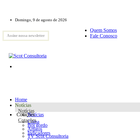
Domingo, 9 de agosto de 2026
Quem Somos
Fale Conosco
Assine nossa newsletter
Home
Notícias
Notícias
Cotações
Notícias
Cotações
Clima
Boi gordo
Artigos
Indicadores
TV Scot Consultoria