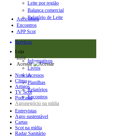
Leite por região
Balança comercial
Relatório de Leite
Agricultura
Encontros
APP Scot
Serviços
Loja
Loja
Informativos
Acessar
Livros
Notícias
Acessos
Clima
Planilhas
Artigos
Relatórios
TV Scot
Encontros
Podcasts
Agronegócio na mídia
Entrevistas
Agro sustentável
Cartas
Scot na mídia
Radar Sanitário