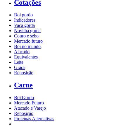
Cotações
Boi gordo
Indicadores
Vaca gorda
Novilha gorda
Couro e sebo
Mercado futuro
Boi no mundo
Atacado
Equivalentes
Leite
Grãos
Reposição
Carne
Boi Gordo
Mercado Futuro
Atacado e Varejo
Reposição
Proteínas Alternativas