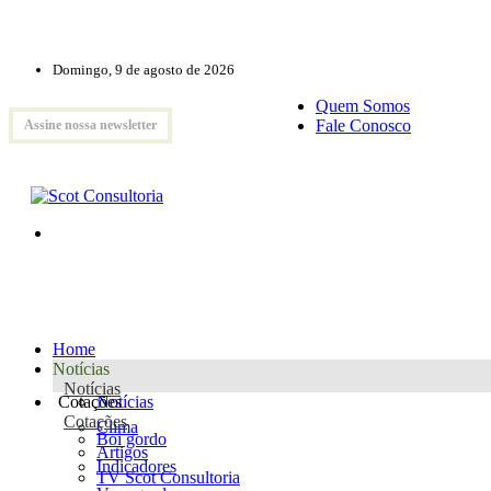
Domingo, 9 de agosto de 2026
Quem Somos
Fale Conosco
Assine nossa newsletter
Home
Notícias
Notícias
Cotações
Notícias
Cotações
Clima
Boi gordo
Artigos
Indicadores
TV Scot Consultoria