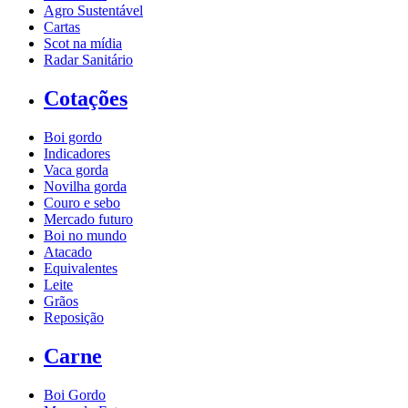
Agro Sustentável
Cartas
Scot na mídia
Radar Sanitário
Cotações
Boi gordo
Indicadores
Vaca gorda
Novilha gorda
Couro e sebo
Mercado futuro
Boi no mundo
Atacado
Equivalentes
Leite
Grãos
Reposição
Carne
Boi Gordo