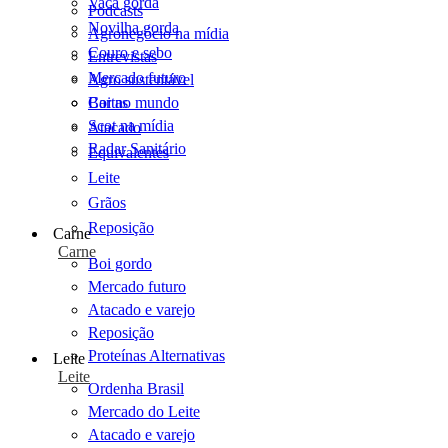
Vaca gorda
Podcasts
Novilha gorda
Agronegócio na mídia
Couro e sebo
Entrevistas
Mercado futuro
Agro sustentável
Cartas
Boi no mundo
Scot na mídia
Atacado
Radar Sanitário
Equivalentes
Leite
Grãos
Reposição
Carne
Carne
Boi gordo
Mercado futuro
Atacado e varejo
Reposição
Proteínas Alternativas
Leite
Leite
Ordenha Brasil
Mercado do Leite
Atacado e varejo