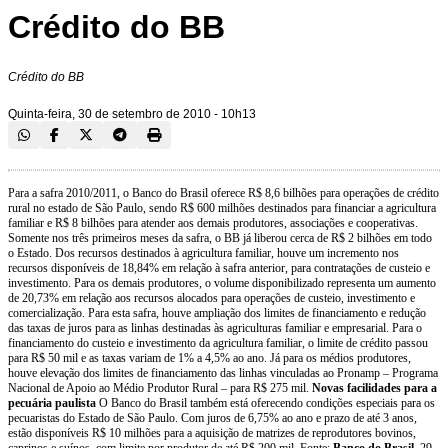
Crédito do BB
Crédito do BB
Quinta-feira, 30 de setembro de 2010 - 10h13
Para a safra 2010/2011, o Banco do Brasil oferece R$ 8,6 bilhões para operações de crédito
rural no estado de São Paulo, sendo R$ 600 milhões destinados para financiar a agricultura
familiar e R$ 8 bilhões para atender aos demais produtores, associações e cooperativas.
Somente nos três primeiros meses da safra, o BB já liberou cerca de R$ 2 bilhões em todo
o Estado. Dos recursos destinados à agricultura familiar, houve um incremento nos
recursos disponíveis de 18,84% em relação à safra anterior, para contratações de custeio e
investimento. Para os demais produtores, o volume disponibilizado representa um aumento
de 20,73% em relação aos recursos alocados para operações de custeio, investimento e
comercialização. Para esta safra, houve ampliação dos limites de financiamento e redução
das taxas de juros para as linhas destinadas às agriculturas familiar e empresarial. Para o
financiamento do custeio e investimento da agricultura familiar, o limite de crédito passou
para R$ 50 mil e as taxas variam de 1% a 4,5% ao ano. Já para os médios produtores,
houve elevação dos limites de financiamento das linhas vinculadas ao Pronamp – Programa
Nacional de Apoio ao Médio Produtor Rural – para R$ 275 mil.
Novas facilidades para a
pecuária paulista
O Banco do Brasil também está oferecendo condições especiais para os
pecuaristas do Estado de São Paulo. Com juros de 6,75% ao ano e prazo de até 3 anos,
estão disponíveis R$ 10 milhões para a aquisição de matrizes de reprodutores bovinos,
caprinos e suínos, com limite por produtor de até R$ 200 mil. Fonte:
Banco do Brasil
. 29