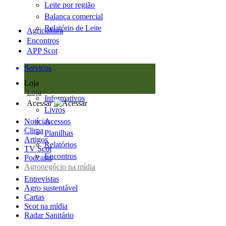
Leite por região
Balança comercial
Relatório de Leite
Agricultura
Encontros
APP Scot
Serviços
Loja
Loja
Informativos
Acessar
Livros
Notícias
Acessos
Clima
Planilhas
Artigos
Relatórios
TV Scot
Encontros
Podcasts
Agronegócio na mídia
Entrevistas
Agro sustentável
Cartas
Scot na mídia
Radar Sanitário