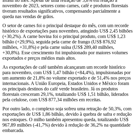
Brasil no mês. Apesar de uma retração de 5,8% em relação a
novembro de 2023, setores como carnes, café e produtos florestais
tiveram resultados significativos, compensando parcialmente a
queda nas vendas de grãos.
O setor de carnes foi o principal destaque do mês, com um recorde
histórico de exportações para novembro, atingindo US$ 2,45 bilhões
(+30,2%). A carne bovina foi o principal produto, com US$ 1,23
bilhão (+29,9%), seguida pela carne de frango (US$ 876,92
milhões, +31,8%) e pela carne suína (US$ 289,40 milhões,
+30,8%). Esse crescimento foi impulsionado por maiores volumes
exportados e preços médios mais altos.
As exportações de café também alcançaram um recorde histórico
para novembro, com US$ 1,47 bilhão (+84,4%), impulsionadas por
um aumento de 21,8% no volume exportado e de 51,4% nos preços
internacionais. A União Europeia, Estados Unidos e México foram
os principais destinos do café verde brasileiro. Já os produtos
florestais cresceram 29,1%, totalizando US$ 1,51 bilhão, liderados
pela celulose, com US$ 877,34 milhões em receitas.
Por outro lado, o complexo soja sofreu uma retração de 50,3%, com
exportações de US$ 1,86 bilhão, devido à quebra de safra e redução
nos estoques. O milho também apresentou queda, totalizando US$
967,89 milhões (-41,7%) devido à redução de 36,2% na quantidade
embarcada.