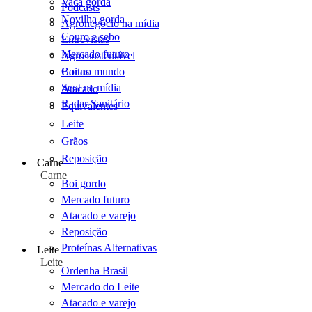
Vaca gorda
Podcasts
Novilha gorda
Agronegócio na mídia
Couro e sebo
Entrevistas
Mercado futuro
Agro sustentável
Cartas
Boi no mundo
Scot na mídia
Atacado
Radar Sanitário
Equivalentes
Leite
Grãos
Reposição
Carne
Carne
Boi gordo
Mercado futuro
Atacado e varejo
Reposição
Proteínas Alternativas
Leite
Leite
Ordenha Brasil
Mercado do Leite
Atacado e varejo