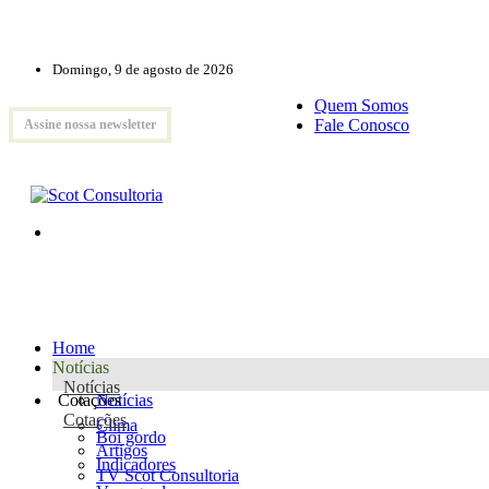
Domingo, 9 de agosto de 2026
Quem Somos
Fale Conosco
Assine nossa newsletter
Home
Notícias
Notícias
Cotações
Notícias
Cotações
Clima
Boi gordo
Artigos
Indicadores
TV Scot Consultoria