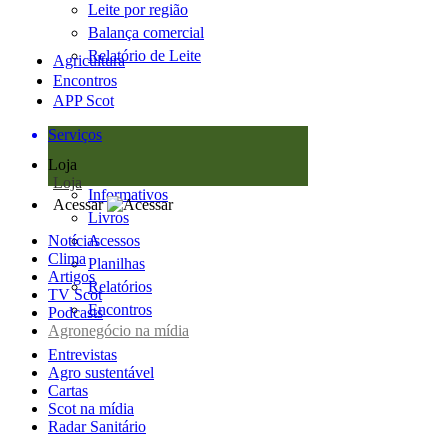
Leite por região
Balança comercial
Relatório de Leite
Agricultura
Encontros
APP Scot
Serviços
Loja
Loja
Informativos
Acessar
Livros
Notícias
Acessos
Clima
Planilhas
Artigos
Relatórios
TV Scot
Encontros
Podcasts
Agronegócio na mídia
Entrevistas
Agro sustentável
Cartas
Scot na mídia
Radar Sanitário