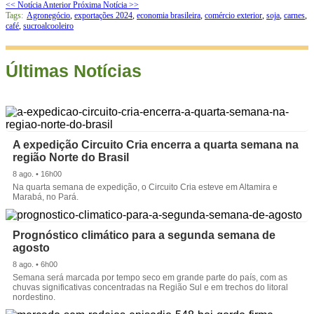
<< Notícia Anterior
Próxima Notícia >>
Tags:
Agronegócio
,
exportações 2024
,
economia brasileira
,
comércio exterior
,
soja
,
carnes
,
café
,
sucroalcooleiro
Últimas Notícias
A expedição Circuito Cria encerra a quarta semana na
região Norte do Brasil
8 ago. • 16h00
Na quarta semana de expedição, o Circuito Cria esteve em Altamira e
Marabá, no Pará.
Prognóstico climático para a segunda semana de
agosto
8 ago. • 6h00
Semana será marcada por tempo seco em grande parte do país, com as
chuvas significativas concentradas na Região Sul e em trechos do litoral
nordestino.