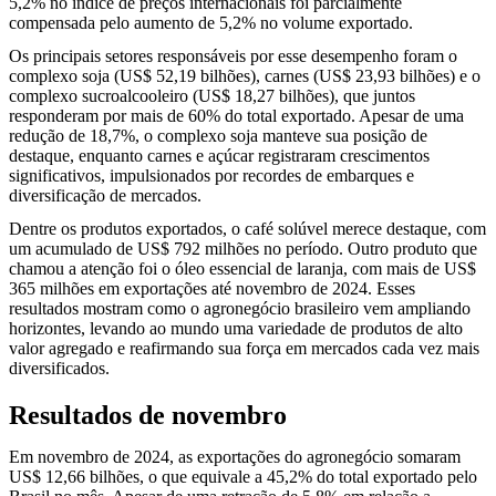
5,2% no índice de preços internacionais foi parcialmente
compensada pelo aumento de 5,2% no volume exportado.
Os principais setores responsáveis por esse desempenho foram o
complexo soja (US$ 52,19 bilhões), carnes (US$ 23,93 bilhões) e o
complexo sucroalcooleiro (US$ 18,27 bilhões), que juntos
responderam por mais de 60% do total exportado. Apesar de uma
redução de 18,7%, o complexo soja manteve sua posição de
destaque, enquanto carnes e açúcar registraram crescimentos
significativos, impulsionados por recordes de embarques e
diversificação de mercados.
Dentre os produtos exportados, o café solúvel merece destaque, com
um acumulado de US$ 792 milhões no período. Outro produto que
chamou a atenção foi o óleo essencial de laranja, com mais de US$
365 milhões em exportações até novembro de 2024. Esses
resultados mostram como o agronegócio brasileiro vem ampliando
horizontes, levando ao mundo uma variedade de produtos de alto
valor agregado e reafirmando sua força em mercados cada vez mais
diversificados.
Resultados de novembro
Em novembro de 2024, as exportações do agronegócio somaram
US$ 12,66 bilhões, o que equivale a 45,2% do total exportado pelo