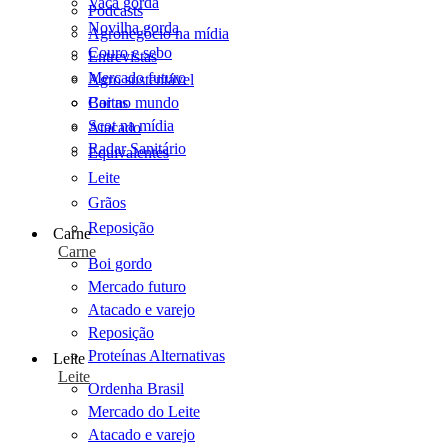
Vaca gorda
Podcasts
Novilha gorda
Agronegócio na mídia
Couro e sebo
Entrevistas
Mercado futuro
Agro sustentável
Cartas
Boi no mundo
Scot na mídia
Atacado
Radar Sanitário
Equivalentes
Leite
Grãos
Reposição
Carne
Carne
Boi gordo
Mercado futuro
Atacado e varejo
Reposição
Proteínas Alternativas
Leite
Leite
Ordenha Brasil
Mercado do Leite
Atacado e varejo