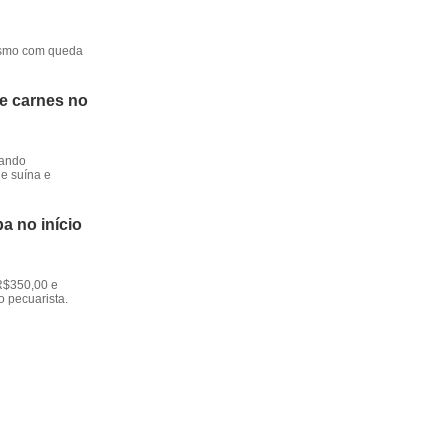
mesmo com queda
de carnes no
dando
e suína e
a no início
R$350,00 e
o pecuarista.