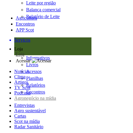
Leite por região
Balança comercial
Relatório de Leite
Agricultura
Encontros
APP Scot
Serviços
Loja
Loja
Informativos
Acessar
Livros
Notícias
Acessos
Clima
Planilhas
Artigos
Relatórios
TV Scot
Encontros
Podcasts
Agronegócio na mídia
Entrevistas
Agro sustentável
Cartas
Scot na mídia
Radar Sanitário