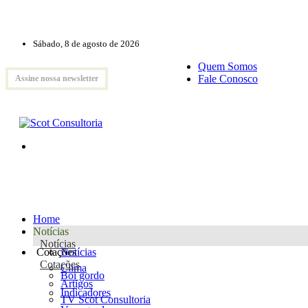
Sábado, 8 de agosto de 2026
Quem Somos
Fale Conosco
Assine nossa newsletter
Home
Notícias
Notícias
Cotações
Notícias
Cotações
Clima
Boi gordo
Artigos
Indicadores
TV Scot Consultoria