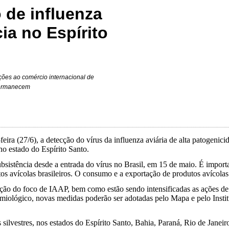
 de influenza
ia no Espírito
ições ao comércio internacional de
 permanecem
feira (27/6), a detecção do vírus da influenza aviária de alta patogen
no estado do Espírito Santo.
bsistência desde a entrada do vírus no Brasil, em 15 de maio. É impor
dutos avícolas brasileiros. O consumo e a exportação de produtos avícol
ação do foco de IAAP, bem como estão sendo intensificadas as ações de
emiológico, novas medidas poderão ser adotadas pelo Mapa e pelo Instit
ilvestres, nos estados do Espírito Santo, Bahia, Paraná, Rio de Janeir