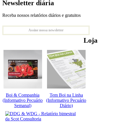
Newsletter diária
Receba nossos relatórios diários e gratuitos
Assine nossa newsletter
Loja
Boi & Companhia
Tem Boi na Linha
(Informativo Pecuário
(Informativo Pecuário
Semanal)
Diário)