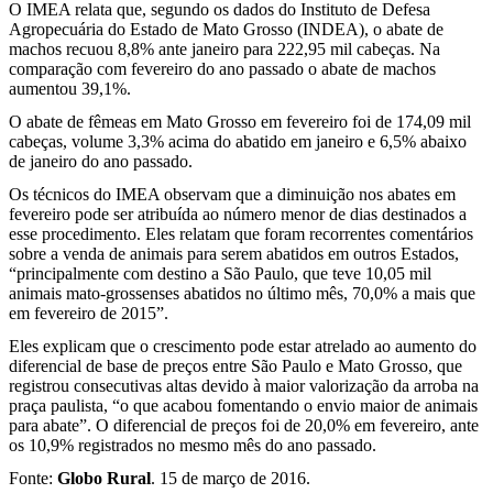
O IMEA relata que, segundo os dados do Instituto de Defesa
Agropecuária do Estado de Mato Grosso (INDEA), o abate de
machos recuou 8,8% ante janeiro para 222,95 mil cabeças. Na
comparação com fevereiro do ano passado o abate de machos
aumentou 39,1%.
O abate de fêmeas em Mato Grosso em fevereiro foi de 174,09 mil
cabeças, volume 3,3% acima do abatido em janeiro e 6,5% abaixo
de janeiro do ano passado.
Os técnicos do IMEA observam que a diminuição nos abates em
fevereiro pode ser atribuída ao número menor de dias destinados a
esse procedimento. Eles relatam que foram recorrentes comentários
sobre a venda de animais para serem abatidos em outros Estados,
“principalmente com destino a São Paulo, que teve 10,05 mil
animais mato-grossenses abatidos no último mês, 70,0% a mais que
em fevereiro de 2015”.
Eles explicam que o crescimento pode estar atrelado ao aumento do
diferencial de base de preços entre São Paulo e Mato Grosso, que
registrou consecutivas altas devido à maior valorização da arroba na
praça paulista, “o que acabou fomentando o envio maior de animais
para abate”. O diferencial de preços foi de 20,0% em fevereiro, ante
os 10,9% registrados no mesmo mês do ano passado.
Fonte:
Globo Rural
. 15 de março de 2016.