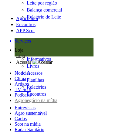
Leite por região
Balança comercial
Relatório de Leite
Agricultura
Encontros
APP Scot
Serviços
Loja
Loja
Informativos
Acessar
Livros
Notícias
Acessos
Clima
Planilhas
Artigos
Relatórios
TV Scot
Encontros
Podcasts
Agronegócio na mídia
Entrevistas
Agro sustentável
Cartas
Scot na mídia
Radar Sanitário