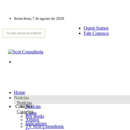
Sexta-feira, 7 de agosto de 2026
Quem Somos
Fale Conosco
Assine nossa newsletter
Home
Notícias
Notícias
Cotações
Notícias
Cotações
Clima
Boi gordo
Artigos
Indicadores
TV Scot Consultoria