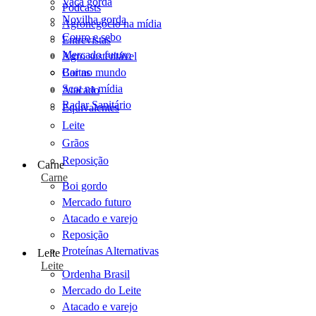
Vaca gorda
Podcasts
Novilha gorda
Agronegócio na mídia
Couro e sebo
Entrevistas
Mercado futuro
Agro sustentável
Cartas
Boi no mundo
Scot na mídia
Atacado
Radar Sanitário
Equivalentes
Leite
Grãos
Reposição
Carne
Carne
Boi gordo
Mercado futuro
Atacado e varejo
Reposição
Proteínas Alternativas
Leite
Leite
Ordenha Brasil
Mercado do Leite
Atacado e varejo