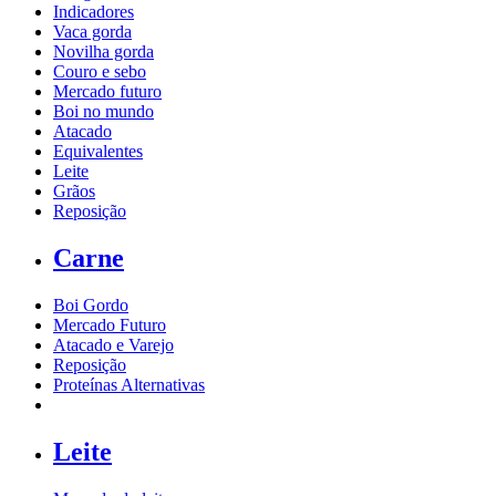
Indicadores
Vaca gorda
Novilha gorda
Couro e sebo
Mercado futuro
Boi no mundo
Atacado
Equivalentes
Leite
Grãos
Reposição
Carne
Boi Gordo
Mercado Futuro
Atacado e Varejo
Reposição
Proteínas Alternativas
Leite