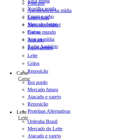
Vaca gorda
Podcasts
Novilha gorda
Agronegócio na mídia
Couro e sebo
Entrevistas
Mercado futuro
Agro sustentável
Cartas
Boi no mundo
Scot na mídia
Atacado
Radar Sanitário
Equivalentes
Leite
Grãos
Reposição
Carne
Carne
Boi gordo
Mercado futuro
Atacado e varejo
Reposição
Proteínas Alternativas
Leite
Leite
Ordenha Brasil
Mercado do Leite
Atacado e varejo