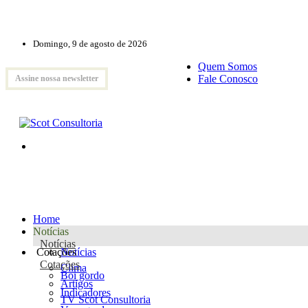
Domingo, 9 de agosto de 2026
Quem Somos
Fale Conosco
Assine nossa newsletter
Home
Notícias
Notícias
Cotações
Notícias
Cotações
Clima
Boi gordo
Artigos
Indicadores
TV Scot Consultoria