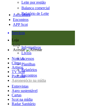
Leite por região
Balança comercial
Relatório de Leite
Agricultura
Encontros
APP Scot
Serviços
Loja
Loja
Informativos
Acessar
Livros
Notícias
Acessos
Clima
Planilhas
Artigos
Relatórios
TV Scot
Encontros
Podcasts
Agronegócio na mídia
Entrevistas
Agro sustentável
Cartas
Scot na mídia
Radar Sanitário