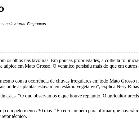
o
os nas lavouras. Em poucas
m os olhos nas lavouras. Em poucas propriedades, a colheita foi inici
te atípica em Mato Grosso. O veranico persistiu mais do que em outros
, mesmo com a ocorrência de chuvas irregulares em todo Mato Grosso no
is onde as plantas estavam em estádio vegetativo”, explica Nery Ribas,
tima-las. “O que observamos é que houve replantio. O agricultor precisa
soja em pelo menos 30 dias. “É cedo também para afirmar que haverá r
retor técnico.