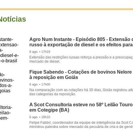
Notícias
Agro Num Instante - Episódio 805 - Extensão 
russo à exportação de diesel e os efeitos para
6 ago. • 17h19
Extensão das restrições russas reforça a pressão e a preocupa
mercado de diesel.
Fique Sabendo - Cotações de bovinos Nelore
à reposição em Goiás
6 ago. • 17h00
Na comparação com as cotações há 30 dias, Goiás registrou alt
das categorias da reposição.
A Scot Consultoria esteve no 58º Leilão Tour
em Cotegipe (BA)
6 ago. • 16h10
Felipe Fabbri, coordenador da equipe de inteligência da Scot Co
ministrou palestra sobre mercado da pecuária de cria e de genét