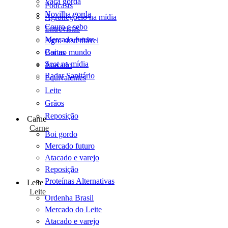
Vaca gorda
Podcasts
Novilha gorda
Agronegócio na mídia
Couro e sebo
Entrevistas
Mercado futuro
Agro sustentável
Cartas
Boi no mundo
Scot na mídia
Atacado
Radar Sanitário
Equivalentes
Leite
Grãos
Reposição
Carne
Carne
Boi gordo
Mercado futuro
Atacado e varejo
Reposição
Proteínas Alternativas
Leite
Leite
Ordenha Brasil
Mercado do Leite
Atacado e varejo