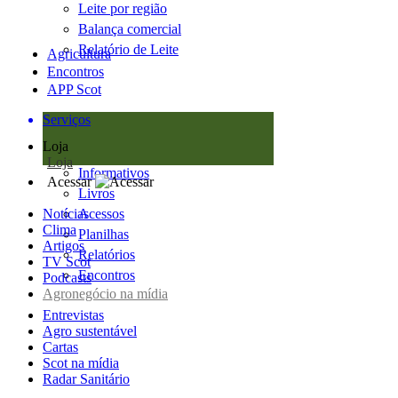
Leite por região
Balança comercial
Relatório de Leite
Agricultura
Encontros
APP Scot
Serviços
Loja
Loja
Informativos
Acessar
Livros
Notícias
Acessos
Clima
Planilhas
Artigos
Relatórios
TV Scot
Encontros
Podcasts
Agronegócio na mídia
Entrevistas
Agro sustentável
Cartas
Scot na mídia
Radar Sanitário