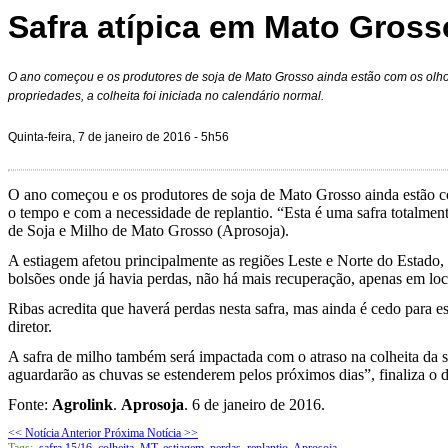
Safra atípica em Mato Gross
O ano começou e os produtores de soja de Mato Grosso ainda estão com os olh
propriedades, a colheita foi iniciada no calendário normal.
Quinta-feira, 7 de janeiro de 2016 - 5h56
O ano começou e os produtores de soja de Mato Grosso ainda estão co
o tempo e com a necessidade de replantio. “Esta é uma safra totalmen
de Soja e Milho de Mato Grosso (Aprosoja).
A estiagem afetou principalmente as regiões Leste e Norte do Estado
bolsões onde já havia perdas, não há mais recuperação, apenas em loca
Ribas acredita que haverá perdas nesta safra, mas ainda é cedo para es
diretor.
A safra de milho também será impactada com o atraso na colheita da 
aguardarão as chuvas se estenderem pelos próximos dias”, finaliza o di
Fonte:
Agrolink
.
Aprosoja
. 6
de janeiro de 2016.
<< Notícia Anterior
Próxima Notícia >>
Tags:
safra 15/16
,
colheita
,
MT
,
estiagem
,
perdas
,
replantio
,
Aprosoja