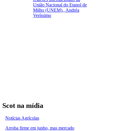
União Nacional do Etanol de
Milho (UNEM)., Andréa
Veríssimo
Scot na mídia
Notícias Agrícolas
Arroba firme em junho, mas mercado