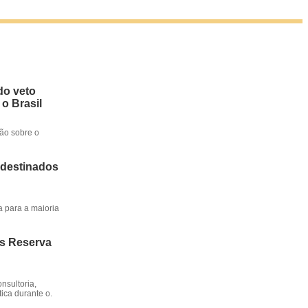
do veto
 o Brasil
ção sobre o
 destinados
a para a maioria
os Reserva
nsultoria,
ica durante o.