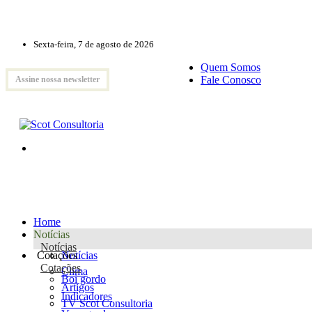
Sexta-feira, 7 de agosto de 2026
Quem Somos
Fale Conosco
Assine nossa newsletter
Home
Notícias
Notícias
Cotações
Notícias
Cotações
Clima
Boi gordo
Artigos
Indicadores
TV Scot Consultoria