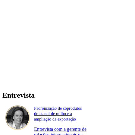
Entrevista
Padronização de coprodutos
do etanol de milho e a
ampliação da exportação
Entrevista com a gerente de
relações internacionais na