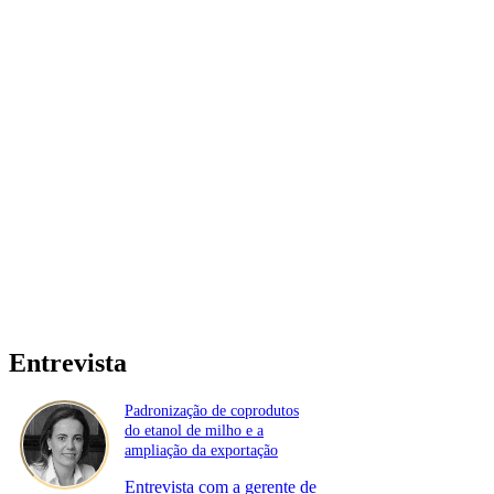
Entrevista
Padronização de coprodutos
do etanol de milho e a
ampliação da exportação
Entrevista com a gerente de