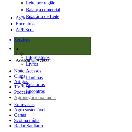
Leite por região
Balança comercial
Relatório de Leite
Agricultura
Encontros
APP Scot
Serviços
Loja
Loja
Informativos
Acessar
Livros
Notícias
Acessos
Clima
Planilhas
Artigos
Relatórios
TV Scot
Encontros
Podcasts
Agronegócio na mídia
Entrevistas
Agro sustentável
Cartas
Scot na mídia
Radar Sanitário