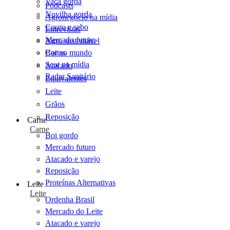
Vaca gorda
Podcasts
Novilha gorda
Agronegócio na mídia
Couro e sebo
Entrevistas
Mercado futuro
Agro sustentável
Cartas
Boi no mundo
Scot na mídia
Atacado
Radar Sanitário
Equivalentes
Leite
Grãos
Reposição
Carne
Carne
Boi gordo
Mercado futuro
Atacado e varejo
Reposição
Proteínas Alternativas
Leite
Leite
Ordenha Brasil
Mercado do Leite
Atacado e varejo