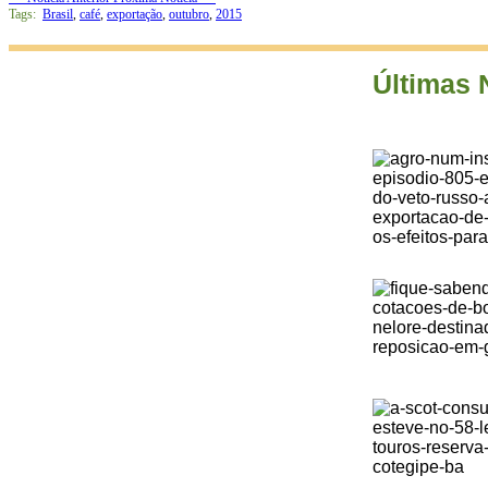
Tags:
Brasil
,
café
,
exportação
,
outubro
,
2015
Últimas 