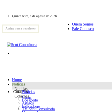
Quinta-feira, 6 de agosto de 2026
Quem Somos
Fale Conosco
Assine nossa newsletter
Home
Notícias
Notícias
Cotações
Notícias
Cotações
Clima
Boi gordo
Artigos
Indicadores
TV Scot Consultoria