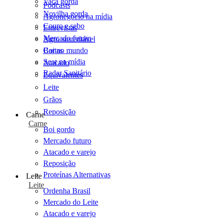
Vaca gorda
Podcasts
Novilha gorda
Agronegócio na mídia
Couro e sebo
Entrevistas
Mercado futuro
Agro sustentável
Cartas
Boi no mundo
Scot na mídia
Atacado
Radar Sanitário
Equivalentes
Leite
Grãos
Reposição
Carne
Carne
Boi gordo
Mercado futuro
Atacado e varejo
Reposição
Proteínas Alternativas
Leite
Leite
Ordenha Brasil
Mercado do Leite
Atacado e varejo