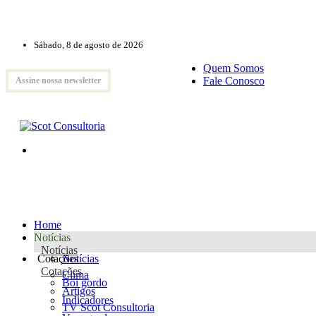
Sábado, 8 de agosto de 2026
Quem Somos
Fale Conosco
Assine nossa newsletter
Home
Notícias
Notícias
Cotações
Notícias
Cotações
Clima
Boi gordo
Artigos
Indicadores
TV Scot Consultoria