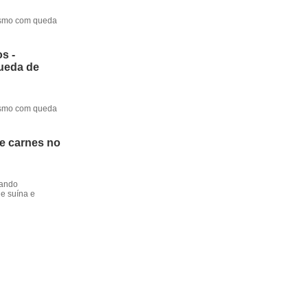
mesmo com queda
s -
queda de
mesmo com queda
de carnes no
dando
e suína e