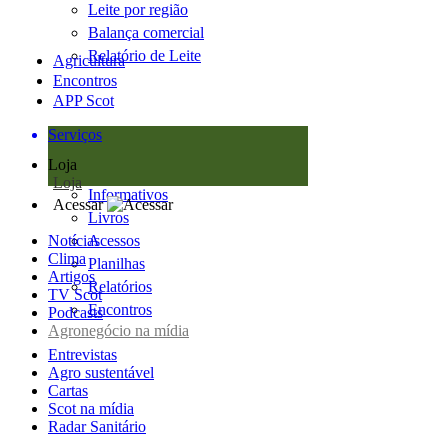
Leite por região
Balança comercial
Relatório de Leite
Agricultura
Encontros
APP Scot
Serviços
Loja
Loja
Informativos
Acessar
Livros
Notícias
Acessos
Clima
Planilhas
Artigos
Relatórios
TV Scot
Encontros
Podcasts
Agronegócio na mídia
Entrevistas
Agro sustentável
Cartas
Scot na mídia
Radar Sanitário