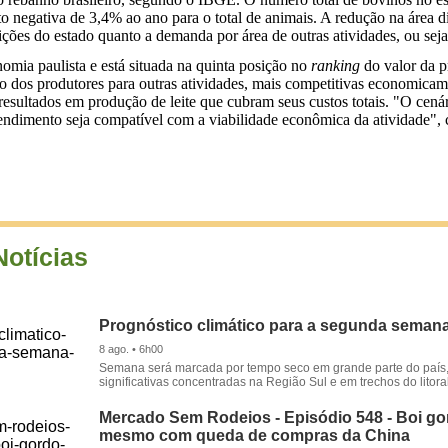
negativa de 3,4% ao ano para o total de animais. A redução na área di
ições do estado quanto a demanda por área de outras atividades, ou seja
omia paulista e está situada na quinta posição no
ranking
do valor da p
ão dos produtores para outras atividades, mais competitivas economica
sultados em produção de leite que cubram seus custos totais. "O cenár
endimento seja compatível com a viabilidade econômica da atividade", 
Notícias
Prognóstico climático para a segunda seman
8 ago. • 6h00
Semana será marcada por tempo seco em grande parte do país
significativas concentradas na Região Sul e em trechos do litora
Mercado Sem Rodeios - Episódio 548 - Boi gor
mesmo com queda de compras da China