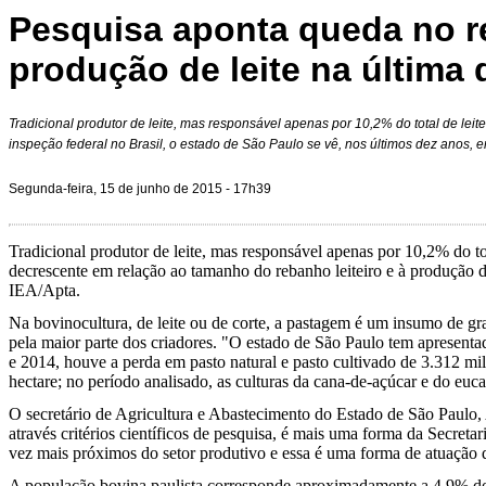
Pesquisa aponta queda no r
produção de leite na última
Tradicional produtor de leite, mas responsável apenas por 10,2% do total de leite
inspeção federal no Brasil, o estado de São Paulo se vê, nos últimos dez anos, e
Segunda-feira, 15 de junho de 2015 - 17h39
Tradicional produtor de leite, mas responsável apenas por 10,2% do tota
decrescente em relação ao tamanho do rebanho leiteiro e à produção d
IEA/Apta.
Na bovinocultura, de leite ou de corte, a pastagem é um insumo de gra
pela maior parte dos criadores. "O estado de São Paulo tem apresent
e 2014, houve a perda em pasto natural e pasto cultivado de 3.312 mi
hectare; no período analisado, as culturas da cana-de-açúcar e do e
O secretário de Agricultura e Abastecimento do Estado de São Paulo, 
através critérios científicos de pesquisa, é mais uma forma da Secret
vez mais próximos do setor produtivo e essa é uma forma de atuação d
A população bovina paulista corresponde aproximadamente a 4,9% do 