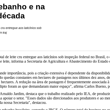
ebanho e na
 década
 cru entregue aos laticínios sob
m traj
l de leite cru entregue aos laticínios sob inspeção federal no Brasil, o
e leite, informa a Secretaria de Agricultura e Abastecimento do Estado
nde importância, pois a criação extensiva é dependente da disponibilida
ado quedas constantes em hectares de pastagens nos últimos dez anos, 
l hectares. A redução na área de pastagem é frequentemente associada à
ucalipto foram as que demandaram maior espaço", afirma Carlos Bueno, 
Arnaldo Jardim, destaca que o trabalho realizado pelo IEA, de produzir
aria apoiar o setor. "Esses dados são direcionados aos produtores e ao 
a nossa Secretaria", destacou.
rebanho brasileiro, segundo o IBGE. O número total de bovinos no est