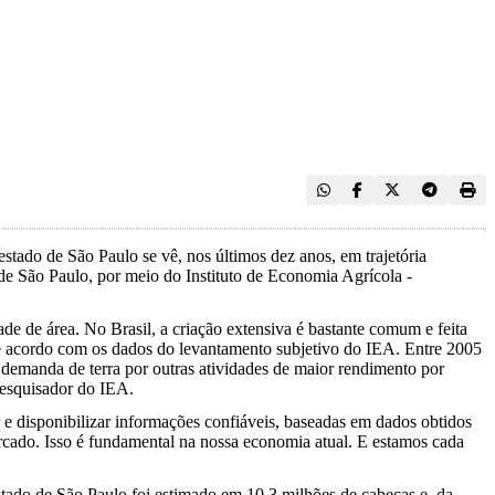
 estado de São Paulo se vê, nos últimos dez anos, em trajetória
 de São Paulo, por meio do Instituto de Economia Agrícola -
de de área. No Brasil, a criação extensiva é bastante comum e feita
de acordo com os dados do levantamento subjetivo do IEA. Entre 2005
 demanda de terra por outras atividades de maior rendimento por
pesquisador do IEA.
 e disponibilizar informações confiáveis, baseadas em dados obtidos
mercado. Isso é fundamental na nossa economia atual. E estamos cada
ado de São Paulo foi estimado em 10,3 milhões de cabeças e, da