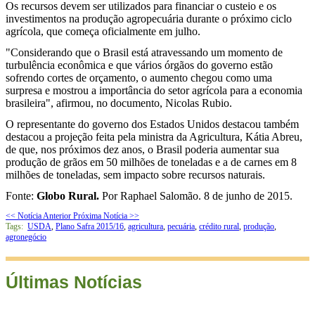
Os recursos devem ser utilizados para financiar o custeio e os
investimentos na produção agropecuária durante o próximo ciclo
agrícola, que começa oficialmente em julho.
"Considerando que o Brasil está atravessando um momento de
turbulência econômica e que vários órgãos do governo estão
sofrendo cortes de orçamento, o aumento chegou como uma
surpresa e mostrou a importância do setor agrícola para a economia
brasileira", afirmou, no documento, Nicolas Rubio.
O representante do governo dos Estados Unidos destacou também
destacou a projeção feita pela ministra da Agricultura, Kátia Abreu,
de que, nos próximos dez anos, o Brasil poderia aumentar sua
produção de grãos em 50 milhões de toneladas e a de carnes em 8
milhões de toneladas, sem impacto sobre recursos naturais.
Fonte:
Globo Rural.
Por Raphael Salomão. 8 de junho de 2015.
<< Notícia Anterior
Próxima Notícia >>
Tags:
USDA
,
Plano Safra 2015/16
,
agricultura
,
pecuária
,
crédito rural
,
produção
,
agronegócio
Últimas Notícias