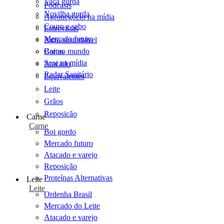
Vaca gorda
Podcasts
Novilha gorda
Agronegócio na mídia
Couro e sebo
Entrevistas
Mercado futuro
Agro sustentável
Cartas
Boi no mundo
Scot na mídia
Atacado
Radar Sanitário
Equivalentes
Leite
Grãos
Reposição
Carne
Carne
Boi gordo
Mercado futuro
Atacado e varejo
Reposição
Proteínas Alternativas
Leite
Leite
Ordenha Brasil
Mercado do Leite
Atacado e varejo