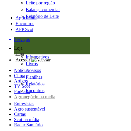
Leite por região
Balança comercial
Relatório de Leite
Agricultura
Encontros
APP Scot
Serviços
Loja
Loja
Informativos
Acessar
Livros
Notícias
Acessos
Clima
Planilhas
Artigos
Relatórios
TV Scot
Encontros
Podcasts
Agronegócio na mídia
Entrevistas
Agro sustentável
Cartas
Scot na mídia
Radar Sanitário