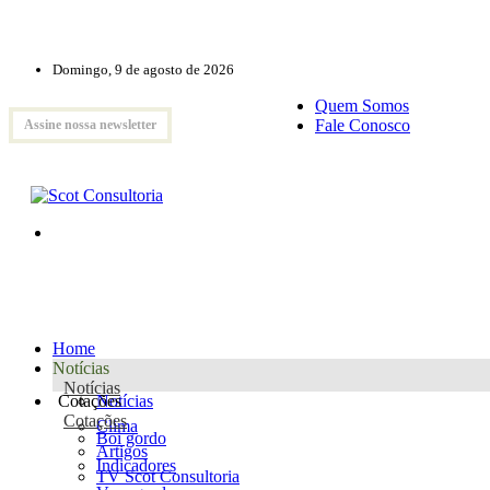
Domingo, 9 de agosto de 2026
Quem Somos
Fale Conosco
Assine nossa newsletter
Home
Notícias
Notícias
Cotações
Notícias
Cotações
Clima
Boi gordo
Artigos
Indicadores
TV Scot Consultoria