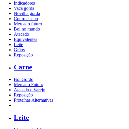
Indicadores
Vaca gorda
Novilha gorda
Couro e sebo
Mercado futuro
Boi no mundo
Atacado
Equivalentes
Leite
Grãos
Reposição
Carne
Boi Gordo
Mercado Futuro
Atacado e Varejo
Reposição
Proteínas Alternativas
Leite