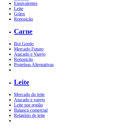
Equivalentes
Leite
Grãos
Reposição
Carne
Boi Gordo
Mercado Futuro
Atacado e Varejo
Reposição
Proteínas Alternativas
Leite
Mercado do leite
Atacado e varejo
Leite por região
Balança comercial
Relatório de leite