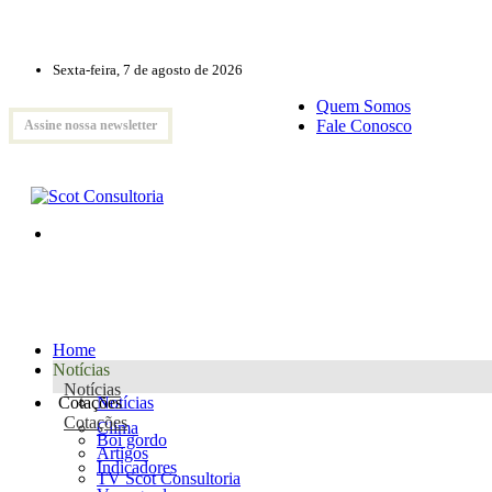
Sexta-feira, 7 de agosto de 2026
Quem Somos
Fale Conosco
Assine nossa newsletter
Home
Notícias
Notícias
Cotações
Notícias
Cotações
Clima
Boi gordo
Artigos
Indicadores
TV Scot Consultoria