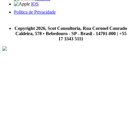
IOS
Política de Privacidade
A Scot Consultoria não se responsabiliza por negócios realizados a partir das informações contidas em
nosso site.
Copyright 2026, Scot Consultoria, Rua Coronel Conrado
Caldeira, 578 • Bebedouro - SP - Brasil - 14701-000 | +55
17 3343 5111