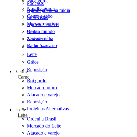
Vaca gorda
Podcasts
Novilha gorda
Agronegócio na mídia
Couro e sebo
Entrevistas
Mercado futuro
Agro sustentável
Cartas
Boi no mundo
Scot na mídia
Atacado
Radar Sanitário
Equivalentes
Leite
Grãos
Reposição
Carne
Carne
Boi gordo
Mercado futuro
Atacado e varejo
Reposição
Proteínas Alternativas
Leite
Leite
Ordenha Brasil
Mercado do Leite
Atacado e varejo