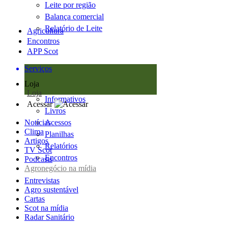
Leite por região
Balança comercial
Relatório de Leite
Agricultura
Encontros
APP Scot
Serviços
Loja
Loja
Informativos
Acessar
Livros
Notícias
Acessos
Clima
Planilhas
Artigos
Relatórios
TV Scot
Encontros
Podcasts
Agronegócio na mídia
Entrevistas
Agro sustentável
Cartas
Scot na mídia
Radar Sanitário