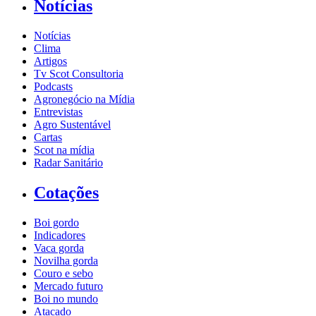
Notícias
Notícias
Clima
Artigos
Tv Scot Consultoria
Podcasts
Agronegócio na Mídia
Entrevistas
Agro Sustentável
Cartas
Scot na mídia
Radar Sanitário
Cotações
Boi gordo
Indicadores
Vaca gorda
Novilha gorda
Couro e sebo
Mercado futuro
Boi no mundo
Atacado