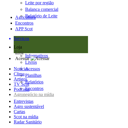
Leite por região
Balança comercial
Relatório de Leite
Agricultura
Encontros
APP Scot
Serviços
Loja
Loja
Informativos
Acessar
Livros
Notícias
Acessos
Clima
Planilhas
Artigos
Relatórios
TV Scot
Encontros
Podcasts
Agronegócio na mídia
Entrevistas
Agro sustentável
Cartas
Scot na mídia
Radar Sanitário