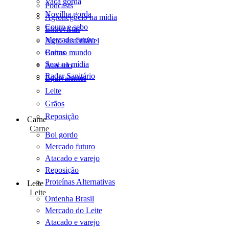
Vaca gorda
Podcasts
Novilha gorda
Agronegócio na mídia
Couro e sebo
Entrevistas
Mercado futuro
Agro sustentável
Cartas
Boi no mundo
Scot na mídia
Atacado
Radar Sanitário
Equivalentes
Leite
Grãos
Reposição
Carne
Carne
Boi gordo
Mercado futuro
Atacado e varejo
Reposição
Proteínas Alternativas
Leite
Leite
Ordenha Brasil
Mercado do Leite
Atacado e varejo