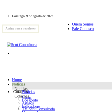
Domingo, 9 de agosto de 2026
Quem Somos
Fale Conosco
Assine nossa newsletter
Home
Notícias
Notícias
Cotações
Notícias
Cotações
Clima
Boi gordo
Artigos
Indicadores
TV Scot Consultoria