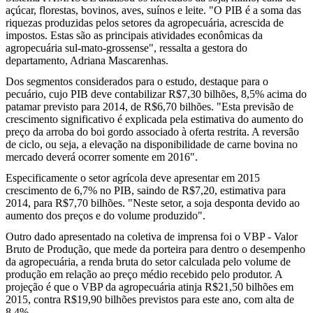
açúcar, florestas, bovinos, aves, suínos e leite. "O PIB é a soma das
riquezas produzidas pelos setores da agropecuária, acrescida de
impostos. Estas são as principais atividades econômicas da
agropecuária sul-mato-grossense", ressalta a gestora do
departamento, Adriana Mascarenhas.
Dos segmentos considerados para o estudo, destaque para o
pecuário, cujo PIB deve contabilizar R$7,30 bilhões, 8,5% acima do
patamar previsto para 2014, de R$6,70 bilhões. "Esta previsão de
crescimento significativo é explicada pela estimativa do aumento do
preço da arroba do boi gordo associado à oferta restrita. A reversão
de ciclo, ou seja, a elevação na disponibilidade de carne bovina no
mercado deverá ocorrer somente em 2016".
Especificamente o setor agrícola deve apresentar em 2015
crescimento de 6,7% no PIB, saindo de R$7,20, estimativa para
2014, para R$7,70 bilhões. "Neste setor, a soja desponta devido ao
aumento dos preços e do volume produzido".
Outro dado apresentado na coletiva de imprensa foi o VBP - Valor
Bruto de Produção, que mede da porteira para dentro o desempenho
da agropecuária, a renda bruta do setor calculada pelo volume de
produção em relação ao preço médio recebido pelo produtor. A
projeção é que o VBP da agropecuária atinja R$21,50 bilhões em
2015, contra R$19,90 bilhões previstos para este ano, com alta de
8,4%.