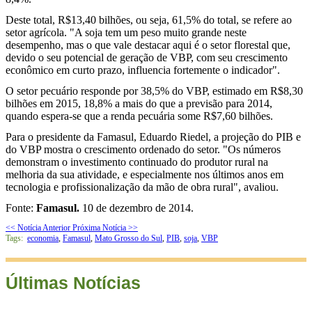
Deste total, R$13,40 bilhões, ou seja, 61,5% do total, se refere ao
setor agrícola. "A soja tem um peso muito grande neste
desempenho, mas o que vale destacar aqui é o setor florestal que,
devido o seu potencial de geração de VBP, com seu crescimento
econômico em curto prazo, influencia fortemente o indicador".
O setor pecuário responde por 38,5% do VBP, estimado em R$8,30
bilhões em 2015, 18,8% a mais do que a previsão para 2014,
quando espera-se que a renda pecuária some R$7,60 bilhões.
Para o presidente da Famasul, Eduardo Riedel, a projeção do PIB e
do VBP mostra o crescimento ordenado do setor. "Os números
demonstram o investimento continuado do produtor rural na
melhoria da sua atividade, e especialmente nos últimos anos em
tecnologia e profissionalização da mão de obra rural", avaliou.
Fonte:
Famasul.
10 de dezembro de 2014.
<< Notícia Anterior
Próxima Notícia >>
Tags:
economia
,
Famasul
,
Mato Grosso do Sul
,
PIB
,
soja
,
VBP
Últimas Notícias