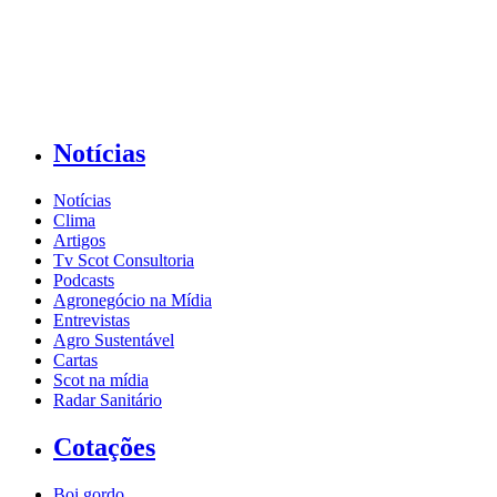
Notícias
Notícias
Clima
Artigos
Tv Scot Consultoria
Podcasts
Agronegócio na Mídia
Entrevistas
Agro Sustentável
Cartas
Scot na mídia
Radar Sanitário
Cotações
Boi gordo