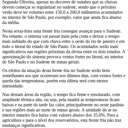
Segundo Oliveira, apenas no decorrer de outubro que as chuvas
devem começar se regularizar no sudeste, sendo que o próximo
verão deve ter volumes entre 150,0 a 200,0 milímetros acumulados
no interior de São Paulo, por exemplo, valor que ainda fica abaixo
da média.
Nesta sexta-feira uma frente fria consegue avançar para o Sudeste.
No entanto, o sistema vai passar mais pela costa e deixar o tempo
mais nublado do que com chuva entre o oeste do rio de janeiro e em
todo o litoral do estado de São Paulo. Os acumulados serão mais
significativos nas regiões próximas da divisa entre os dois estados. A
aproximação do sistema provoca ventos fortes no litoral, no interior
de São Paulo e no Sudeste de minas gerais.
Os efeitos da atuação desta frente fria no Sudeste serão bem
semelhantes aos que ocorreram nos últimos dias, com ventos fortes e
queda das temperaturas, porém esta última será com menor
intensidade.
Nas demais áreas da região, o tempo fica firme e ensolarado, com
amplitude térmica alta, ou seja, pela manhã as temperaturas ficam
baixas e na parte da tarde faz calor, principalmente no oeste paulista
e nas regiões mais ao norte de minas gerais. A umidade do ar no
interior mineiro fica baixa com valores abaixo dos 35,0%. Para a
agricultura e para o nível dos reservatórios, esta frente fria não traz
mudanças significativas.