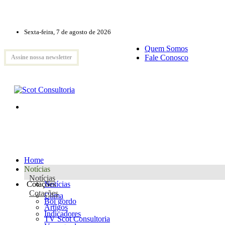
Sexta-feira, 7 de agosto de 2026
Quem Somos
Fale Conosco
Assine nossa newsletter
Home
Notícias
Notícias
Cotações
Notícias
Cotações
Clima
Boi gordo
Artigos
Indicadores
TV Scot Consultoria