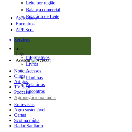
Leite por região
Balança comercial
Relatório de Leite
Agricultura
Encontros
APP Scot
Serviços
Loja
Loja
Informativos
Acessar
Livros
Notícias
Acessos
Clima
Planilhas
Artigos
Relatórios
TV Scot
Encontros
Podcasts
Agronegócio na mídia
Entrevistas
Agro sustentável
Cartas
Scot na mídia
Radar Sanitário