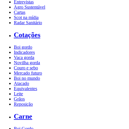
Entrevistas
Agro Sustentável
Cartas
Scot na mídia
Radar Sanitário
Cotações
Boi gordo
Indicadores
Vaca gorda
Novilha gorda
Couro e sebo
Mercado futuro
Boi no mundo
Atacado
Equivalentes
Leite
Grãos
Reposição
Carne
Boi Gordo