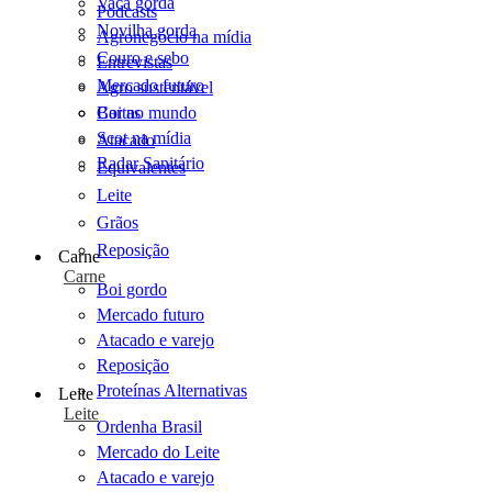
Vaca gorda
Podcasts
Novilha gorda
Agronegócio na mídia
Couro e sebo
Entrevistas
Mercado futuro
Agro sustentável
Cartas
Boi no mundo
Scot na mídia
Atacado
Radar Sanitário
Equivalentes
Leite
Grãos
Reposição
Carne
Carne
Boi gordo
Mercado futuro
Atacado e varejo
Reposição
Proteínas Alternativas
Leite
Leite
Ordenha Brasil
Mercado do Leite
Atacado e varejo