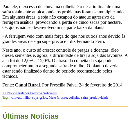
Para ele, o excesso de chuva na colheita é o desafio final de uma
safra totalmente atípica, onde os problemas foram se multiplicando.
Em algumas áreas, a soja não escapou do ataque agressivo da
ferrugem asiática, provocando a perda de cinco sacas por hectare.
Os grãos não se desenvolveram na parte baixa da planta.
- A ferrugem veio com mais força do que nos outros anos devido às
grandes áreas de soja superprecoce - diz Fernando Ferri.
Neste ano, o custo só cresce: controle de pragas e doenças, óleo
diesel, sementes e, agora, a dificuldade de tirar a soja das lavouras. A
alta foi de 12,0% a 15,0%. O atraso da colheita da soja pode
comprometer muito a segunda safra de milho. O plantio deveria
estar sendo finalizado dentro do período recomendado pelos
técnicos.
Fonte:
Canal Rural
. Por Pryscilla Paiva. 24 de fevereiro de 2014.
<< Notícia Anterior
Próxima Notícia >>
Tags:
chuvas
,
milho
,
soja
,
grãos
,
Mato Grosso
,
colheita
,
safra
,
produtividade
Últimas Notícias