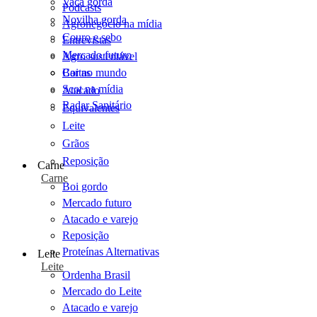
Vaca gorda
Podcasts
Novilha gorda
Agronegócio na mídia
Couro e sebo
Entrevistas
Mercado futuro
Agro sustentável
Cartas
Boi no mundo
Scot na mídia
Atacado
Radar Sanitário
Equivalentes
Leite
Grãos
Reposição
Carne
Carne
Boi gordo
Mercado futuro
Atacado e varejo
Reposição
Proteínas Alternativas
Leite
Leite
Ordenha Brasil
Mercado do Leite
Atacado e varejo