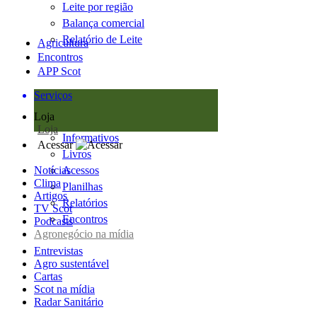
Leite por região
Balança comercial
Relatório de Leite
Agricultura
Encontros
APP Scot
Serviços
Loja
Loja
Informativos
Acessar
Livros
Notícias
Acessos
Clima
Planilhas
Artigos
Relatórios
TV Scot
Encontros
Podcasts
Agronegócio na mídia
Entrevistas
Agro sustentável
Cartas
Scot na mídia
Radar Sanitário