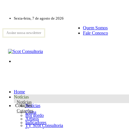
Sexta-feira, 7 de agosto de 2026
Quem Somos
Fale Conosco
Assine nossa newsletter
Home
Notícias
Notícias
Cotações
Notícias
Cotações
Clima
Boi gordo
Artigos
Indicadores
TV Scot Consultoria