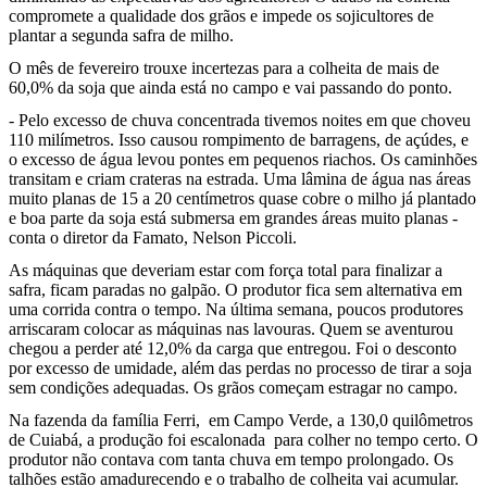
compromete a qualidade dos grãos e impede os sojicultores de
plantar a segunda safra de milho.
O mês de fevereiro trouxe incertezas para a colheita de mais de
60,0% da soja que ainda está no campo e vai passando do ponto.
- Pelo excesso de chuva concentrada tivemos noites em que choveu
110 milímetros. Isso causou rompimento de barragens, de açúdes, e
o excesso de água levou pontes em pequenos riachos. Os caminhões
transitam e criam crateras na estrada. Uma lâmina de água nas áreas
muito planas de 15 a 20 centímetros quase cobre o milho já plantado
e boa parte da soja está submersa em grandes áreas muito planas -
conta o diretor da Famato, Nelson Piccoli.
As máquinas que deveriam estar com força total para finalizar a
safra, ficam paradas no galpão. O produtor fica sem alternativa em
uma corrida contra o tempo. Na última semana, poucos produtores
arriscaram colocar as máquinas nas lavouras. Quem se aventurou
chegou a perder até 12,0% da carga que entregou. Foi o desconto
por excesso de umidade, além das perdas no processo de tirar a soja
sem condições adequadas. Os grãos começam estragar no campo.
Na fazenda da família Ferri, em Campo Verde, a 130,0 quilômetros
de Cuiabá, a produção foi escalonada para colher no tempo certo. O
produtor não contava com tanta chuva em tempo prolongado. Os
talhões estão amadurecendo e o trabalho de colheita vai acumular.