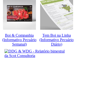
Boi & Companhia
Tem Boi na Linha
(Informativo Pecuário
(Informativo Pecuário
Semanal)
Diário)