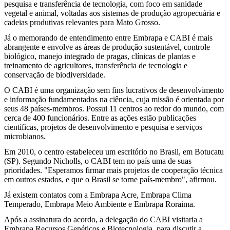
pesquisa e transferência de tecnologia, com foco em sanidade
vegetal e animal, voltadas aos sistemas de produção agropecuária e
cadeias produtivas relevantes para Mato Grosso.
Já o memorando de entendimento entre Embrapa e CABI é mais
abrangente e envolve as áreas de produção sustentável, controle
biológico, manejo integrado de pragas, clínicas de plantas e
treinamento de agricultores, transferência de tecnologia e
conservação de biodiversidade.
O CABI é uma organização sem fins lucrativos de desenvolvimento
e informação fundamentados na ciência, cuja missão é orientada por
seus 48 países-membros. Possui 11 centros ao redor do mundo, com
cerca de 400 funcionários. Entre as ações estão publicações
científicas, projetos de desenvolvimento e pesquisa e serviços
microbianos.
Em 2010, o centro estabeleceu um escritório no Brasil, em Botucatu
(SP). Segundo Nicholls, o CABI tem no país uma de suas
prioridades. "Esperamos firmar mais projetos de cooperação técnica
em outros estados, e que o Brasil se torne país-membro", afirmou.
Já existem contatos com a Embrapa Acre, Embrapa Clima
Temperado, Embrapa Meio Ambiente e Embrapa Roraima.
Após a assinatura do acordo, a delegação do CABI visitaria a
Embrapa Recursos Genéticos e Biotecnologia, para discutir a