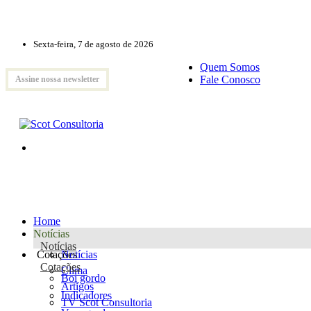
Sexta-feira, 7 de agosto de 2026
Quem Somos
Fale Conosco
Assine nossa newsletter
Home
Notícias
Notícias
Cotações
Notícias
Cotações
Clima
Boi gordo
Artigos
Indicadores
TV Scot Consultoria