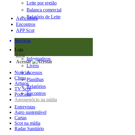
Leite por região
Balança comercial
Relatório de Leite
Agricultura
Encontros
APP Scot
Serviços
Loja
Loja
Informativos
Acessar
Livros
Notícias
Acessos
Clima
Planilhas
Artigos
Relatórios
TV Scot
Encontros
Podcasts
Agronegócio na mídia
Entrevistas
Agro sustentável
Cartas
Scot na mídia
Radar Sanitário