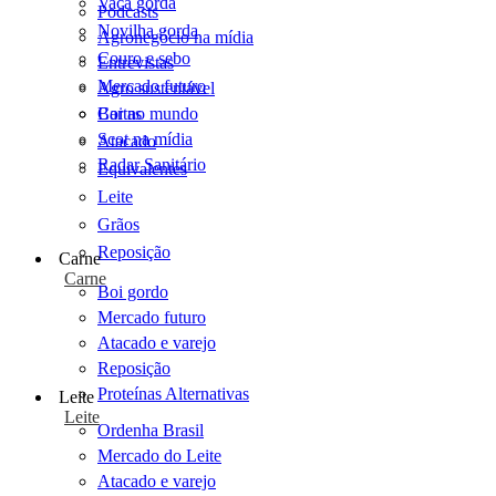
Vaca gorda
Podcasts
Novilha gorda
Agronegócio na mídia
Couro e sebo
Entrevistas
Mercado futuro
Agro sustentável
Cartas
Boi no mundo
Scot na mídia
Atacado
Radar Sanitário
Equivalentes
Leite
Grãos
Reposição
Carne
Carne
Boi gordo
Mercado futuro
Atacado e varejo
Reposição
Proteínas Alternativas
Leite
Leite
Ordenha Brasil
Mercado do Leite
Atacado e varejo