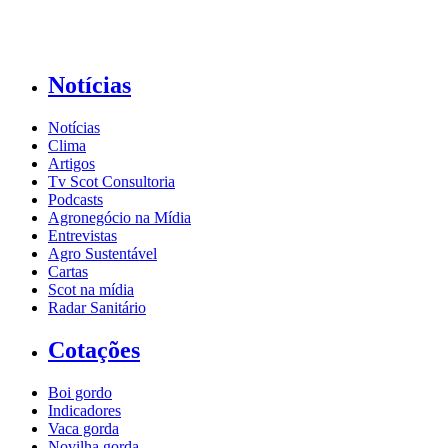
Notícias
Notícias
Clima
Artigos
Tv Scot Consultoria
Podcasts
Agronegócio na Mídia
Entrevistas
Agro Sustentável
Cartas
Scot na mídia
Radar Sanitário
Cotações
Boi gordo
Indicadores
Vaca gorda
Novilha gorda