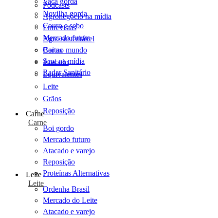
Vaca gorda
Podcasts
Novilha gorda
Agronegócio na mídia
Couro e sebo
Entrevistas
Mercado futuro
Agro sustentável
Cartas
Boi no mundo
Scot na mídia
Atacado
Radar Sanitário
Equivalentes
Leite
Grãos
Reposição
Carne
Carne
Boi gordo
Mercado futuro
Atacado e varejo
Reposição
Proteínas Alternativas
Leite
Leite
Ordenha Brasil
Mercado do Leite
Atacado e varejo