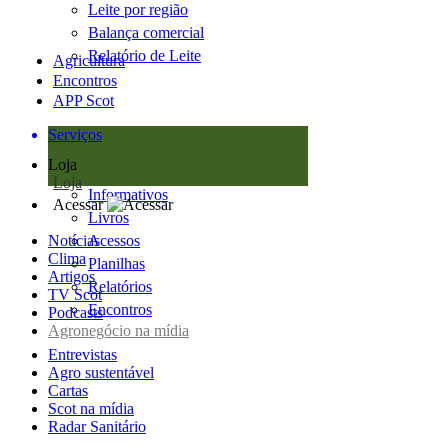
Leite por região
Balança comercial
Relatório de Leite
Agricultura
Encontros
APP Scot
Serviços
Loja
Loja
Informativos
Acessar
Livros
Notícias
Acessos
Clima
Planilhas
Artigos
Relatórios
TV Scot
Encontros
Podcasts
Agronegócio na mídia
Entrevistas
Agro sustentável
Cartas
Scot na mídia
Radar Sanitário