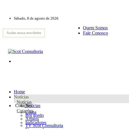
Sábado, 8 de agosto de 2026
Quem Somos
Fale Conosco
Assine nossa newsletter
Home
Notícias
Notícias
Cotações
Notícias
Cotações
Clima
Boi gordo
Artigos
Indicadores
TV Scot Consultoria