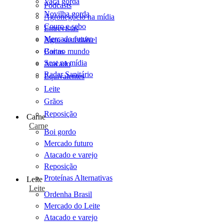
Vaca gorda
Podcasts
Novilha gorda
Agronegócio na mídia
Couro e sebo
Entrevistas
Mercado futuro
Agro sustentável
Cartas
Boi no mundo
Scot na mídia
Atacado
Radar Sanitário
Equivalentes
Leite
Grãos
Reposição
Carne
Carne
Boi gordo
Mercado futuro
Atacado e varejo
Reposição
Proteínas Alternativas
Leite
Leite
Ordenha Brasil
Mercado do Leite
Atacado e varejo