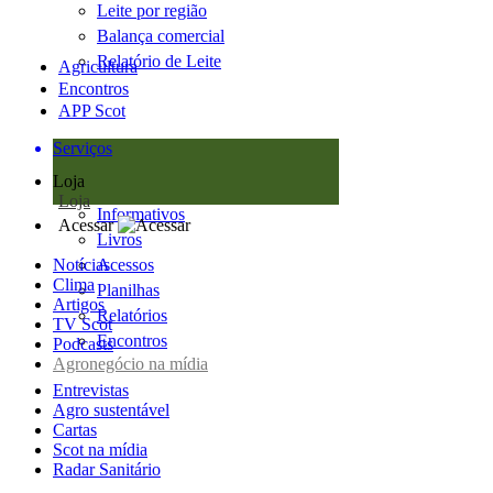
Leite por região
Balança comercial
Relatório de Leite
Agricultura
Encontros
APP Scot
Serviços
Loja
Loja
Informativos
Acessar
Livros
Notícias
Acessos
Clima
Planilhas
Artigos
Relatórios
TV Scot
Encontros
Podcasts
Agronegócio na mídia
Entrevistas
Agro sustentável
Cartas
Scot na mídia
Radar Sanitário