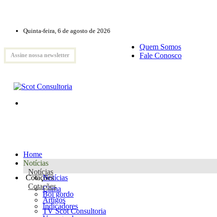
Quinta-feira, 6 de agosto de 2026
Quem Somos
Fale Conosco
Assine nossa newsletter
Home
Notícias
Notícias
Cotações
Notícias
Cotações
Clima
Boi gordo
Artigos
Indicadores
TV Scot Consultoria