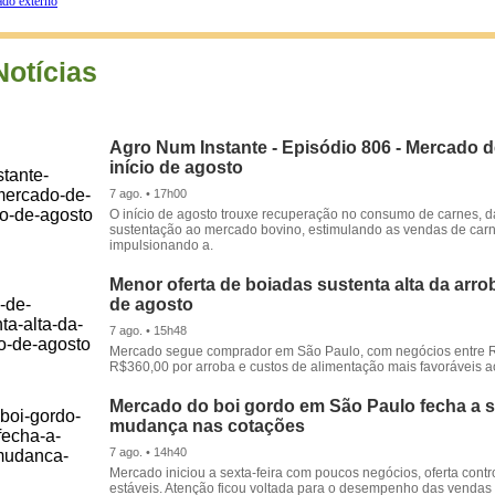
do externo
Notícias
Agro Num Instante - Episódio 806 - Mercado 
início de agosto
7 ago. • 17h00
O início de agosto trouxe recuperação no consumo de carnes, 
sustentação ao mercado bovino, estimulando as vendas de carn
impulsionando a.
Menor oferta de boiadas sustenta alta da arrob
de agosto
7 ago. • 15h48
Mercado segue comprador em São Paulo, com negócios entre 
R$360,00 por arroba e custos de alimentação mais favoráveis a
Mercado do boi gordo em São Paulo fecha a
mudança nas cotações
7 ago. • 14h40
Mercado iniciou a sexta-feira com poucos negócios, oferta cont
estáveis. Atenção ficou voltada para o desempenho das vendas d