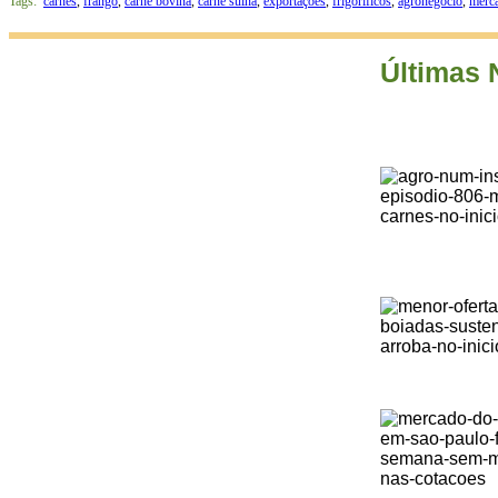
Tags:
carnes
,
frango
,
carne bovina
,
carne suína
,
exportações
,
frigoríficos
,
agronegócio
,
merca
Últimas 