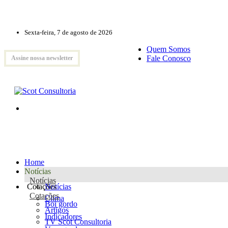
Sexta-feira, 7 de agosto de 2026
Quem Somos
Fale Conosco
Assine nossa newsletter
Home
Notícias
Notícias
Cotações
Notícias
Cotações
Clima
Boi gordo
Artigos
Indicadores
TV Scot Consultoria