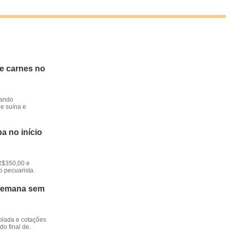
de carnes no
dando
e suína e
a no início
R$350,00 e
o pecuarista.
 semana sem
rolada e cotações
o final de.