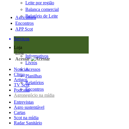
Leite por região
Balança comercial
Relatório de Leite
Agricultura
Encontros
APP Scot
Serviços
Loja
Loja
Informativos
Acessar
Livros
Notícias
Acessos
Clima
Planilhas
Artigos
Relatórios
TV Scot
Encontros
Podcasts
Agronegócio na mídia
Entrevistas
Agro sustentável
Cartas
Scot na mídia
Radar Sanitário