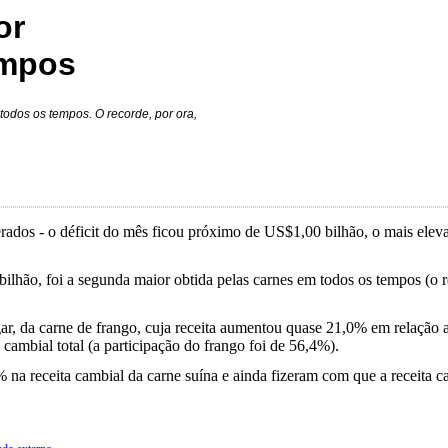
or
empos
todos os tempos. O recorde, por ora,
perados - o déficit do mês ficou próximo de US$1,00 bilhão, o mais elev
ilhão, foi a segunda maior obtida pelas carnes em todos os tempos (o 
gar, da carne de frango, cuja receita aumentou quase 21,0% em relação a
cambial total (a participação do frango foi de 56,4%).
% na receita cambial da carne suína e ainda fizeram com que a receita c