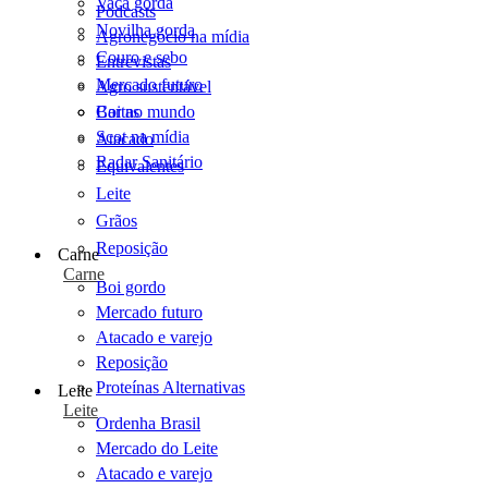
Vaca gorda
Podcasts
Novilha gorda
Agronegócio na mídia
Couro e sebo
Entrevistas
Mercado futuro
Agro sustentável
Cartas
Boi no mundo
Scot na mídia
Atacado
Radar Sanitário
Equivalentes
Leite
Grãos
Reposição
Carne
Carne
Boi gordo
Mercado futuro
Atacado e varejo
Reposição
Proteínas Alternativas
Leite
Leite
Ordenha Brasil
Mercado do Leite
Atacado e varejo