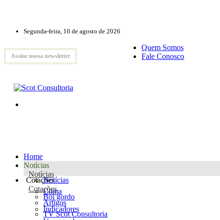
Segunda-feira, 10 de agosto de 2026
Quem Somos
Fale Conosco
Assine nossa newsletter
Home
Notícias
Notícias
Cotações
Notícias
Cotações
Clima
Boi gordo
Artigos
Indicadores
TV Scot Consultoria