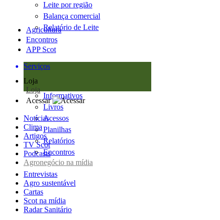
Leite por região
Balança comercial
Relatório de Leite
Agricultura
Encontros
APP Scot
Serviços
Loja
Loja
Informativos
Acessar
Livros
Notícias
Acessos
Clima
Planilhas
Artigos
Relatórios
TV Scot
Encontros
Podcasts
Agronegócio na mídia
Entrevistas
Agro sustentável
Cartas
Scot na mídia
Radar Sanitário