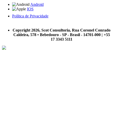
Android
IOS
Política de Privacidade
A Scot Consultoria não se responsabiliza por negócios realizados a partir das informações contidas em
nosso site.
Copyright 2026, Scot Consultoria, Rua Coronel Conrado
Caldeira, 578 • Bebedouro - SP - Brasil - 14701-000 | +55
17 3343 5111