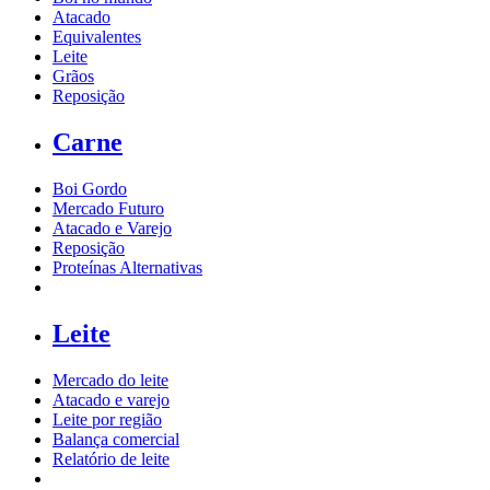
Atacado
Equivalentes
Leite
Grãos
Reposição
Carne
Boi Gordo
Mercado Futuro
Atacado e Varejo
Reposição
Proteínas Alternativas
Leite
Mercado do leite
Atacado e varejo
Leite por região
Balança comercial
Relatório de leite