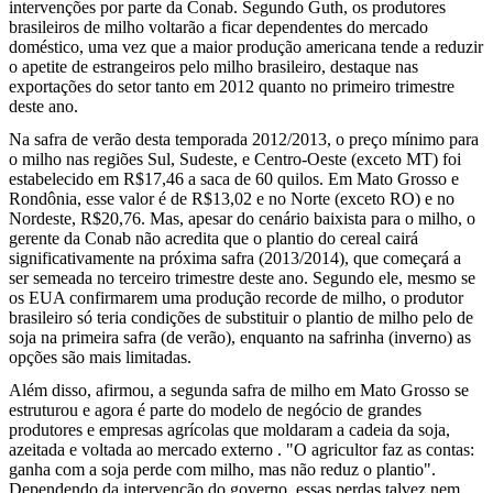
intervenções por parte da Conab. Segundo Guth, os produtores
brasileiros de milho voltarão a ficar dependentes do mercado
doméstico, uma vez que a maior produção americana tende a reduzir
o apetite de estrangeiros pelo milho brasileiro, destaque nas
exportações do setor tanto em 2012 quanto no primeiro trimestre
deste ano.
Na safra de verão desta temporada 2012/2013, o preço mínimo para
o milho nas regiões Sul, Sudeste, e Centro-Oeste (exceto MT) foi
estabelecido em R$17,46 a saca de 60 quilos. Em Mato Grosso e
Rondônia, esse valor é de R$13,02 e no Norte (exceto RO) e no
Nordeste, R$20,76. Mas, apesar do cenário baixista para o milho, o
gerente da Conab não acredita que o plantio do cereal cairá
significativamente na próxima safra (2013/2014), que começará a
ser semeada no terceiro trimestre deste ano. Segundo ele, mesmo se
os EUA confirmarem uma produção recorde de milho, o produtor
brasileiro só teria condições de substituir o plantio de milho pelo de
soja na primeira safra (de verão), enquanto na safrinha (inverno) as
opções são mais limitadas.
Além disso, afirmou, a segunda safra de milho em Mato Grosso se
estruturou e agora é parte do modelo de negócio de grandes
produtores e empresas agrícolas que moldaram a cadeia da soja,
azeitada e voltada ao mercado externo . "O agricultor faz as contas:
ganha com a soja perde com milho, mas não reduz o plantio".
Dependendo da intervenção do governo, essas perdas talvez nem