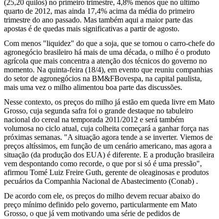
(25,20 quilos) no primeiro trimestre, 4,8% menos que no último
quarto de 2012, mas ainda 17,4% acima da média do primeiro
trimestre do ano passado. Mas também aqui a maior parte das
apostas é de quedas mais significativas a partir de agosto.
Com menos "liquidez" do que a soja, que se tornou o carro-chefe do
agronegócio brasileiro há mais de uma década, o milho é o produto
agrícola que mais concentra a atenção dos técnicos do governo no
momento. Na quinta-feira (18/4), em evento que reuniu companhias
do setor de agronegócios na BM&FBovespa, na capital paulista,
mais uma vez o milho alimentou boa parte das discussões.
Nesse contexto, os preços do milho já estão em queda livre em Mato
Grosso, cuja segunda safra foi o grande destaque no tabuleiro
nacional do cereal na temporada 2011/2012 e será também
volumosa no ciclo atual, cuja colheita começará a ganhar força nas
próximas semanas. "A situação agora tende a se inverter. Viemos de
preços altíssimos, em função de um cenário americano, mas agora a
situação (da produção dos EUA) é diferente. E a produção brasileira
vem despontando como recorde, o que por si só é uma pressão",
afirmou Tomé Luiz Freire Guth, gerente de oleaginosas e produtos
pecuários da Companhia Nacional de Abastecimento (Conab) .
De acordo com ele, os preços do milho devem recuar abaixo do
preço mínimo definido pelo governo, particularmente em Mato
Grosso, o que já vem motivando uma série de pedidos de