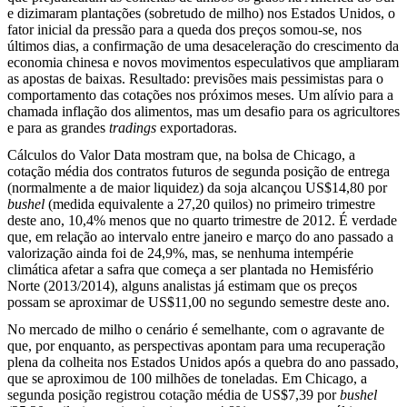
e dizimaram plantações (sobretudo de milho) nos Estados Unidos, o
fator inicial da pressão para a queda dos preços somou-se, nos
últimos dias, a confirmação de uma desaceleração do crescimento da
economia chinesa e novos movimentos especulativos que ampliaram
as apostas de baixas. Resultado: previsões mais pessimistas para o
comportamento das cotações nos próximos meses. Um alívio para a
chamada inflação dos alimentos, mas um desafio para os agricultores
e para as grandes
tradings
exportadoras.
Cálculos do Valor Data mostram que, na bolsa de Chicago, a
cotação média dos contratos futuros de segunda posição de entrega
(normalmente a de maior liquidez) da soja alcançou US$14,80 por
bushel
(medida equivalente a 27,20 quilos) no primeiro trimestre
deste ano, 10,4% menos que no quarto trimestre de 2012. É verdade
que, em relação ao intervalo entre janeiro e março do ano passado a
valorização ainda foi de 24,9%, mas, se nenhuma intempérie
climática afetar a safra que começa a ser plantada no Hemisfério
Norte (2013/2014), alguns analistas já estimam que os preços
possam se aproximar de US$11,00 no segundo semestre deste ano.
No mercado de milho o cenário é semelhante, com o agravante de
que, por enquanto, as perspectivas apontam para uma recuperação
plena da colheita nos Estados Unidos após a quebra do ano passado,
que se aproximou de 100 milhões de toneladas. Em Chicago, a
segunda posição registrou cotação média de US$7,39 por
bushel