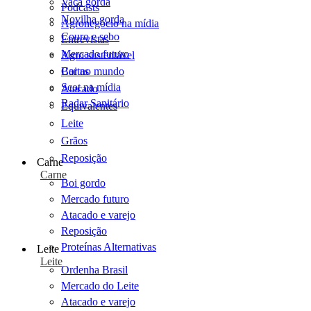
Vaca gorda
Podcasts
Novilha gorda
Agronegócio na mídia
Couro e sebo
Entrevistas
Mercado futuro
Agro sustentável
Cartas
Boi no mundo
Scot na mídia
Atacado
Radar Sanitário
Equivalentes
Leite
Grãos
Reposição
Carne
Carne
Boi gordo
Mercado futuro
Atacado e varejo
Reposição
Proteínas Alternativas
Leite
Leite
Ordenha Brasil
Mercado do Leite
Atacado e varejo