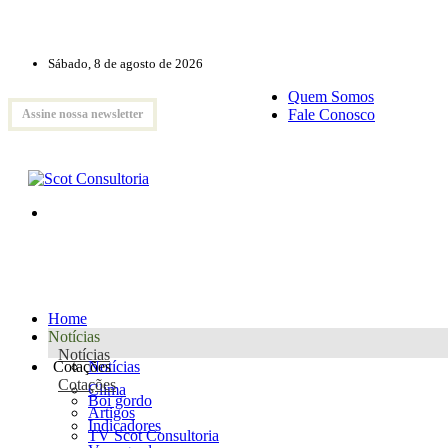
Sábado, 8 de agosto de 2026
Quem Somos
Fale Conosco
Assine nossa newsletter
Home
Notícias
Notícias
Cotações
Notícias
Cotações
Clima
Boi gordo
Artigos
Indicadores
TV Scot Consultoria