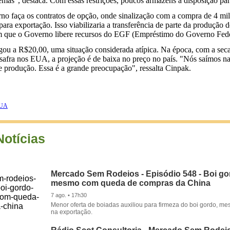
lemas", destaca. Com essas restrições, poucos armazéns a disposição par
o faça os contratos de opção, onde sinalização com a compra de 4 milh
ara exportação. Isso viabilizaria a transferência de parte da produçã
am que o Governo libere recursos do EGF (Empréstimo do Governo Feder
egou a R$20,00, uma situação considerada atípica. Na época, com a sec
safra nos EUA, a projeção é de baixa no preço no país. "Nós saímos n
e produção. Essa é a grande preocupação", ressalta Cinpak.
EUA
Notícias
Mercado Sem Rodeios - Episódio 548 - Boi gor
mesmo com queda de compras da China
7 ago. • 17h30
Menor oferta de boiadas auxiliou para firmeza do boi gordo, 
na exportação.