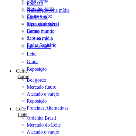
Vaca gorda
Podcasts
Novilha gorda
Agronegócio na mídia
Couro e sebo
Entrevistas
Mercado futuro
Agro sustentável
Cartas
Boi no mundo
Scot na mídia
Atacado
Radar Sanitário
Equivalentes
Leite
Grãos
Reposição
Carne
Carne
Boi gordo
Mercado futuro
Atacado e varejo
Reposição
Proteínas Alternativas
Leite
Leite
Ordenha Brasil
Mercado do Leite
Atacado e varejo