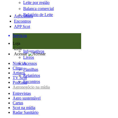
Leite por região
Balança comercial
Relatório de Leite
Agricultura
Encontros
APP Scot
Serviços
Loja
Loja
Informativos
Acessar
Livros
Notícias
Acessos
Clima
Planilhas
Artigos
Relatórios
TV Scot
Encontros
Podcasts
Agronegócio na mídia
Entrevistas
Agro sustentável
Cartas
Scot na mídia
Radar Sanitário