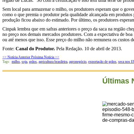
região de Lucas. "Só com a certificação e isso tem uma série de prob
Sem local para armazenar o milho, os produtores esperam que o govern
como o que premia o produtor pela qualidade alcançada em produtos p
produção ficou abaixo do estimado. Por último, os produtores esper
Cinpak lembra que em safras anteriores o preço da saca na região ch
no preço nos demais mercados produtores. Com a expectativa de boa 
ou até menos que isso. Esse preço do milho não remunera os custos d
Fonte:
Canal do Produtor.
Pela Redação. 10 de abril de 2013.
<< Notícia Anterior
Próxima Notícia >>
Tags:
milho
,
soja
,
grãos
,
agricultura brasileira
,
agronegócio
,
exportação de grãos
,
seca nos 
Últimas 