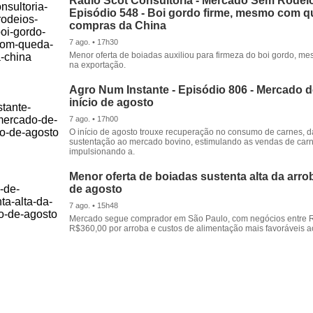
Rádio Scot Consultoria - Mercado Sem Rodeio
Episódio 548 - Boi gordo firme, mesmo com 
compras da China
7 ago. • 17h30
Menor oferta de boiadas auxiliou para firmeza do boi gordo, 
na exportação.
Agro Num Instante - Episódio 806 - Mercado 
início de agosto
7 ago. • 17h00
O início de agosto trouxe recuperação no consumo de carnes, 
sustentação ao mercado bovino, estimulando as vendas de carn
impulsionando a.
Menor oferta de boiadas sustenta alta da arrob
de agosto
7 ago. • 15h48
Mercado segue comprador em São Paulo, com negócios entre 
R$360,00 por arroba e custos de alimentação mais favoráveis a