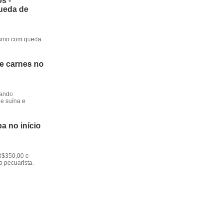
s -
queda de
mesmo com queda
de carnes no
dando
e suína e
a no início
R$350,00 e
o pecuarista.