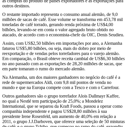
as compras do produto de países exportadores e as exportações para
outros destinos.
O restante importado representa o consumo anual alemão, de 9,0
milhões de sacas de café. Esse volume se transforma em 453,78 mil
toneladas de café torrado, gerando renda próxima de US$4,00
bilhões, levando-se em conta o valor agregado bruto obtido no
atacado, de acordo com o economista-chefe da OIC, Denis Seudieu.
Assim, com US$2,50 bilhões em importações por ano, a Alemanha
faturou US$5,80 bilhões, ou seja, mais do dobro por meio de
reexportação e de vendas pelos torrefadores para o varejo alemão.
Em comparação, o Brasil obteve receita cambial de US$6,30 bilhões
no ano passado com as exportações de 28,20 milhões de sacas, que
em parte tomaram o rumo do mercado alemão.
Na Alemanha, um dos maiores ganhadores no negócio do café é a
rede de supermercados Aldi, com 9,8 mil pontos de venda no
mundo e que na Europa compete com a Tesco e com o Carrefour.
Outros ganhadores são o grupo torrefador Alois Dallmayr Kaffee,
no qual a Nestlé tem participação de 25,0%; a Mondelez
International, que se separou da Kraft Foods, passou a operar como
companhia independente e pagou US$28,80 milhões à sua
presidente Irene Rosenfeld, um aumento de 40,0% em relação a
2011, o grupo J.J.Darboven, que oferece uma seleção de 50 misturas
de café; e o grupo Tchibo, que começou no ramo do café, expandiu-