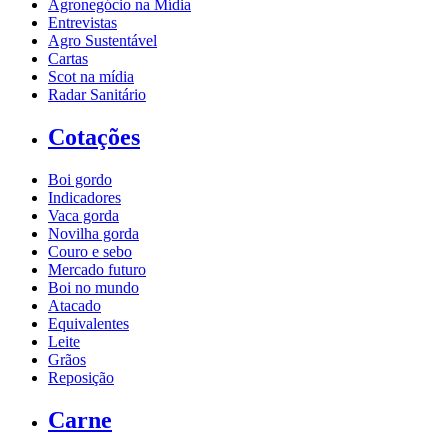
Agronegócio na Mídia
Entrevistas
Agro Sustentável
Cartas
Scot na mídia
Radar Sanitário
Cotações
Boi gordo
Indicadores
Vaca gorda
Novilha gorda
Couro e sebo
Mercado futuro
Boi no mundo
Atacado
Equivalentes
Leite
Grãos
Reposição
Carne