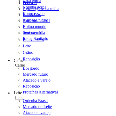
Vaca gorda
Podcasts
Novilha gorda
Agronegócio na mídia
Couro e sebo
Entrevistas
Mercado futuro
Agro sustentável
Cartas
Boi no mundo
Scot na mídia
Atacado
Radar Sanitário
Equivalentes
Leite
Grãos
Reposição
Carne
Carne
Boi gordo
Mercado futuro
Atacado e varejo
Reposição
Proteínas Alternativas
Leite
Leite
Ordenha Brasil
Mercado do Leite
Atacado e varejo