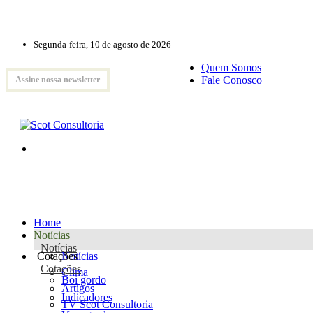
Segunda-feira, 10 de agosto de 2026
Quem Somos
Fale Conosco
Assine nossa newsletter
Home
Notícias
Notícias
Cotações
Notícias
Cotações
Clima
Boi gordo
Artigos
Indicadores
TV Scot Consultoria