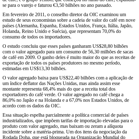
se para o varejo e faturou €3,50 bilhões no ano passado.
Em fevereiro de 2011, o conselho diretor da OIC examinou um
estudo de seus economistas sobre a cadeia de valor do café em nove
países (Alemanha, Espanha, Estados Unidos, França, Itália, Japão,
Holanda, Reino Unido e Suécia), que representam 70,0% do
consumo de todos os importadores.
O estudo concluiu que esses países ganharam US$28,80 bilhões
com o valor agregado para um consumo de 56,30 milhões de sacas
de café em 2009. O ganho deles é muito maior do que as receitas de
exportação de todos os países produtores no mesmo período,
estimadas em US$13,30 bilhões.
O valor agregado baixa para US$22,40 bilhões com a aplicação de
um índice deflator das Nações Unidas, mas ainda assim esse
montante representa 68,4% mais do que a receita total dos
exportadores do café verde. O valor agregado no café chega a
86,0% no Japão e na Holanda e a 67,0% nos Estados Unidos, de
acordo com os dados da OIC.
Essa situação espelha parcialmente a política comercial de países
industrializados, que impõem tarifas de importação elevadas para o
produto com valor agregado, mas baixam ou zeram a alíquota
incidente sobre a matéria-prima. Um dos itens da negociação da
Rodada Doha, que está bloqueada na Organização Mundial do