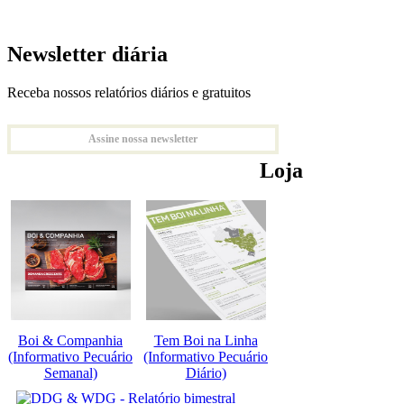
Newsletter diária
Receba nossos relatórios diários e gratuitos
Assine nossa newsletter
Loja
Boi & Companhia
Tem Boi na Linha
(Informativo Pecuário
(Informativo Pecuário
Semanal)
Diário)