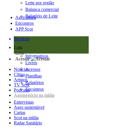
Leite por região
Balança comercial
Relatório de Leite
Agricultura
Encontros
APP Scot
Serviços
Loja
Loja
Informativos
Acessar
Livros
Notícias
Acessos
Clima
Planilhas
Artigos
Relatórios
TV Scot
Encontros
Podcasts
Agronegócio na mídia
Entrevistas
Agro sustentável
Cartas
Scot na mídia
Radar Sanitário