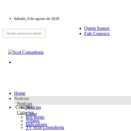
Sábado, 8 de agosto de 2026
Quem Somos
Fale Conosco
Assine nossa newsletter
Home
Notícias
Notícias
Cotações
Notícias
Cotações
Clima
Boi gordo
Artigos
Indicadores
TV Scot Consultoria