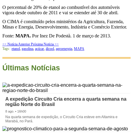
O percentual de 20% de etanol ao combustível dos automóveis
vigora desde outubro de 2011 e vai se estender até 30 de abril.
O CIMA é constituído pelos ministérios da Agricultura, Fazenda,
Minas e Energia, Desenvolvimento, Indústria e Comércio Exterior.
Fonte:
MAPA.
Por Inez De Podestà. 1 de março de 2013.
<< Notícia Anterior
Próxima Notícia >>
Tags:
etanol
,
gasolina
,
açúcar
,
álcool
,
agroenergia
,
MAPA
Últimas Notícias
A expedição Circuito Cria encerra a quarta semana na
região Norte do Brasil
8 ago. • 16h00
Na quarta semana de expedição, o Circuito Cria esteve em Altamira e
Marabá, no Pará.