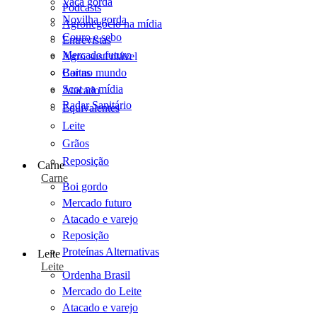
Vaca gorda
Podcasts
Novilha gorda
Agronegócio na mídia
Couro e sebo
Entrevistas
Mercado futuro
Agro sustentável
Cartas
Boi no mundo
Scot na mídia
Atacado
Radar Sanitário
Equivalentes
Leite
Grãos
Reposição
Carne
Carne
Boi gordo
Mercado futuro
Atacado e varejo
Reposição
Proteínas Alternativas
Leite
Leite
Ordenha Brasil
Mercado do Leite
Atacado e varejo