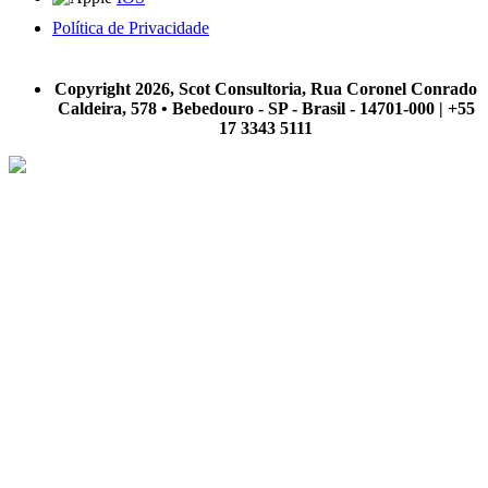
Política de Privacidade
A Scot Consultoria não se responsabiliza por negócios realizados a partir das informações contidas em
nosso site.
Copyright 2026, Scot Consultoria, Rua Coronel Conrado
Caldeira, 578 • Bebedouro - SP - Brasil - 14701-000 | +55
17 3343 5111