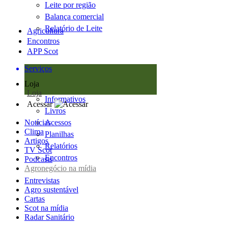
Leite por região
Balança comercial
Relatório de Leite
Agricultura
Encontros
APP Scot
Serviços
Loja
Loja
Informativos
Acessar
Livros
Notícias
Acessos
Clima
Planilhas
Artigos
Relatórios
TV Scot
Encontros
Podcasts
Agronegócio na mídia
Entrevistas
Agro sustentável
Cartas
Scot na mídia
Radar Sanitário