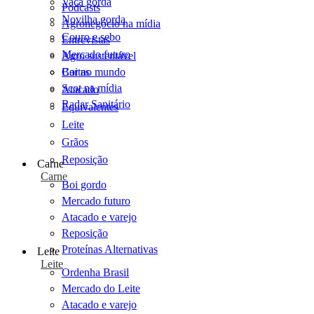
Vaca gorda
Podcasts
Novilha gorda
Agronegócio na mídia
Couro e sebo
Entrevistas
Mercado futuro
Agro sustentável
Cartas
Boi no mundo
Scot na mídia
Atacado
Radar Sanitário
Equivalentes
Leite
Grãos
Reposição
Carne
Carne
Boi gordo
Mercado futuro
Atacado e varejo
Reposição
Proteínas Alternativas
Leite
Leite
Ordenha Brasil
Mercado do Leite
Atacado e varejo