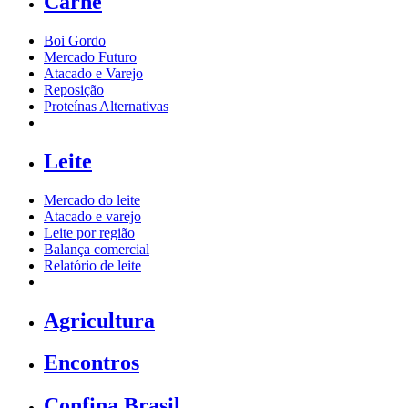
Carne
Boi Gordo
Mercado Futuro
Atacado e Varejo
Reposição
Proteínas Alternativas
Leite
Mercado do leite
Atacado e varejo
Leite por região
Balança comercial
Relatório de leite
Agricultura
Encontros
Confina Brasil