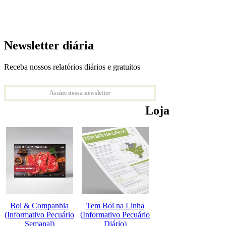
Newsletter diária
Receba nossos relatórios diários e gratuitos
Assine nossa newsletter
Loja
Boi & Companhia
Tem Boi na Linha
(Informativo Pecuário
(Informativo Pecuário
Semanal)
Diário)