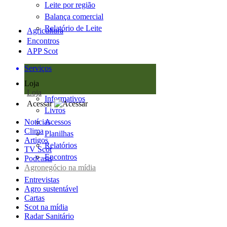
Leite por região
Balança comercial
Relatório de Leite
Agricultura
Encontros
APP Scot
Serviços
Loja
Loja
Informativos
Acessar
Livros
Notícias
Acessos
Clima
Planilhas
Artigos
Relatórios
TV Scot
Encontros
Podcasts
Agronegócio na mídia
Entrevistas
Agro sustentável
Cartas
Scot na mídia
Radar Sanitário