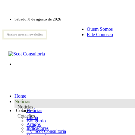
Sábado, 8 de agosto de 2026
Quem Somos
Fale Conosco
Assine nossa newsletter
Home
Notícias
Notícias
Cotações
Notícias
Cotações
Clima
Boi gordo
Artigos
Indicadores
TV Scot Consultoria