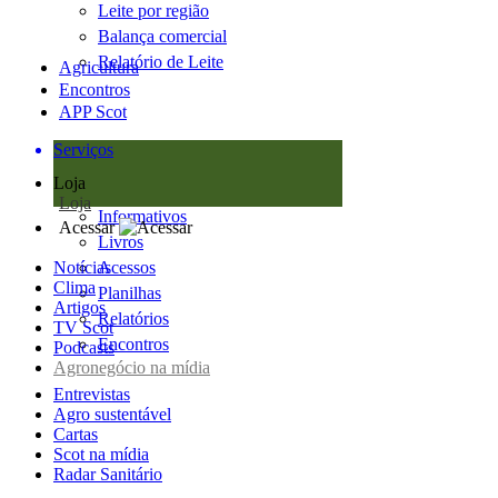
Leite por região
Balança comercial
Relatório de Leite
Agricultura
Encontros
APP Scot
Serviços
Loja
Loja
Informativos
Acessar
Livros
Notícias
Acessos
Clima
Planilhas
Artigos
Relatórios
TV Scot
Encontros
Podcasts
Agronegócio na mídia
Entrevistas
Agro sustentável
Cartas
Scot na mídia
Radar Sanitário