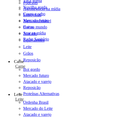
Vaca gorda
Podcasts
Novilha gorda
Agronegócio na mídia
Couro e sebo
Entrevistas
Mercado futuro
Agro sustentável
Cartas
Boi no mundo
Scot na mídia
Atacado
Radar Sanitário
Equivalentes
Leite
Grãos
Reposição
Carne
Carne
Boi gordo
Mercado futuro
Atacado e varejo
Reposição
Proteínas Alternativas
Leite
Leite
Ordenha Brasil
Mercado do Leite
Atacado e varejo