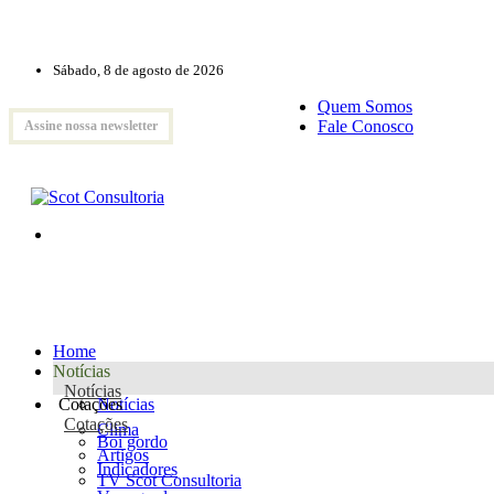
Sábado, 8 de agosto de 2026
Quem Somos
Fale Conosco
Assine nossa newsletter
Home
Notícias
Notícias
Cotações
Notícias
Cotações
Clima
Boi gordo
Artigos
Indicadores
TV Scot Consultoria