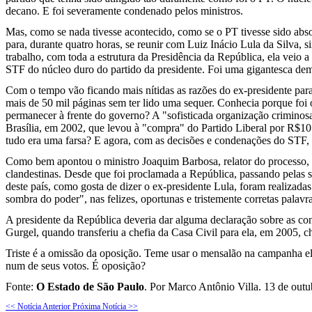
decano. E foi severamente condenado pelos ministros.
Mas, como se nada tivesse acontecido, como se o PT tivesse sido absol
para, durante quatro horas, se reunir com Luiz Inácio Lula da Silva, 
trabalho, com toda a estrutura da Presidência da República, ela veio
STF do núcleo duro do partido da presidente. Foi uma gigantesca dem
Com o tempo vão ficando mais nítidas as razões do ex-presidente para 
mais de 50 mil páginas sem ter lido uma sequer. Conhecia porque foi o 
permanecer à frente do governo? A "sofisticada organização criminosa
Brasília, em 2002, que levou à "compra" do Partido Liberal por R$10 
tudo era uma farsa? E agora, com as decisões e condenações do STF,
Como bem apontou o ministro Joaquim Barbosa, relator do processo, o
clandestinas. Desde que foi proclamada a República, passando pelas s
deste país, como gosta de dizer o ex-presidente Lula, foram realizada
sombra do poder", nas felizes, oportunas e tristemente corretas palavr
A presidente da República deveria dar alguma declaração sobre as con
Gurgel, quando transferiu a chefia da Casa Civil para ela, em 2005, 
Triste é a omissão da oposição. Teme usar o mensalão na campanha el
num de seus votos. É oposição?
Fonte:
O Estado de São Paulo
. Por Marco Antônio Villa. 13 de outu
<< Notícia Anterior
Próxima Notícia >>