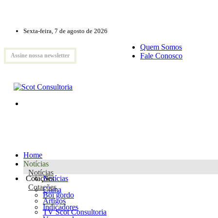
Sexta-feira, 7 de agosto de 2026
Quem Somos
Fale Conosco
Assine nossa newsletter
Home
Notícias
Notícias
Cotações
Notícias
Cotações
Clima
Boi gordo
Artigos
Indicadores
TV Scot Consultoria