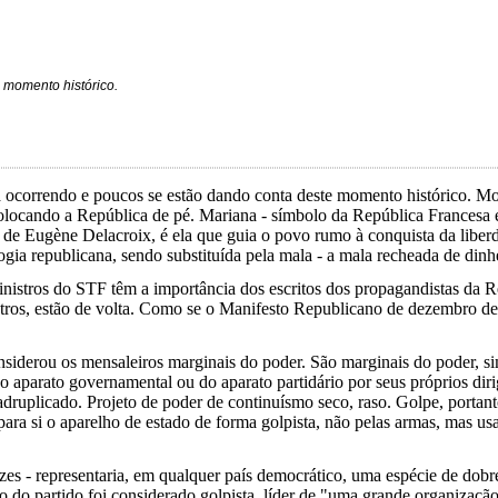
 momento histórico.
 ocorrendo e poucos se estão dando conta deste momento histórico. Mo
olocando a República de pé. Mariana - símbolo da República Francesa e 
 de Eugène Delacroix, é ela que guia o povo rumo à conquista da libe
gia republicana, sendo substituída pela mala - a mala recheada de dinhe
inistros do STF têm a importância dos escritos dos propagandistas da 
utros, estão de volta. Como se o Manifesto Republicano de dezembro de 
nsiderou os mensaleiros marginais do poder. São marginais do poder, s
 aparato governamental ou do aparato partidário por seus próprios diri
ruplicado. Projeto de poder de continuísmo seco, raso. Golpe, portan
r para si o aparelho de estado de forma golpista, não pelas armas, mas
ezes - representaria, em qualquer país democrático, uma espécie de dob
o do partido foi considerado golpista, líder de "uma grande organizaçã