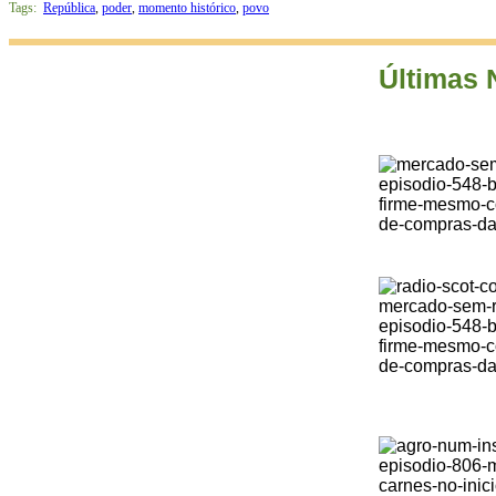
Tags:
República
,
poder
,
momento histórico
,
povo
Últimas 