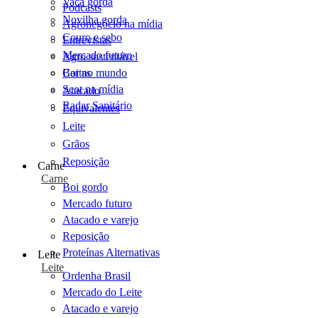
Vaca gorda
Podcasts
Novilha gorda
Agronegócio na mídia
Couro e sebo
Entrevistas
Mercado futuro
Agro sustentável
Cartas
Boi no mundo
Scot na mídia
Atacado
Radar Sanitário
Equivalentes
Leite
Grãos
Reposição
Carne
Carne
Boi gordo
Mercado futuro
Atacado e varejo
Reposição
Proteínas Alternativas
Leite
Leite
Ordenha Brasil
Mercado do Leite
Atacado e varejo