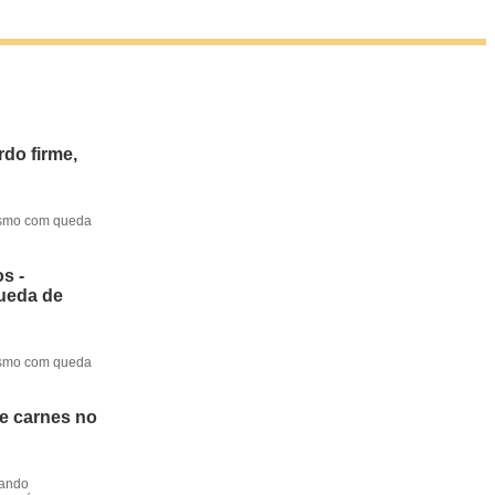
do firme,
mesmo com queda
s -
queda de
mesmo com queda
de carnes no
dando