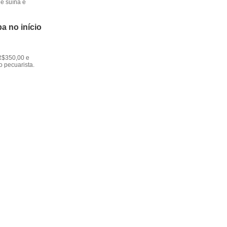
e suína e
a no início
R$350,00 e
o pecuarista.