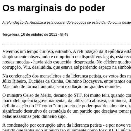
Os marginais do poder
A refundação da República está ocorrendo e poucos se estão dando conta deste
Terça-feira, 16 de outubro de 2012 - 8h49
Vivemos um tempo curioso, estranho. A refundação da República está
simplesmente observando e cumprindo os dispositivos legais, está rec
nossas moedas - havia sido esquecida, desprezada. No célebre quadro
corrupção. Viu, desiludida, que estava até perdendo espaço na simbolo
Na condenação dos mensaleiros e da liderança petista, os votos dos m
Júlio Ribeiro, Euclides da Cunha, Quintino Bocayuva, entre tantos o
Mas tudo de forma tranquila, sem exaltação ou grandes reuniões.
O ministro Celso de Mello, decano do STF, foi muito feliz quando co
macrodelinquência governamental, da utilização abusiva, criminosa, do
definiu a ação do PT como "um projeto de poder quadrienalmente quad
significado destrutivo da estratégia de um partido que desejava toma
balas assassinas pelo dinheiro sujo.
A condenação por corrupção ativa da liderança petista - e por nove v
partido que tenha sido atingido tão duramente como foi o PT. O núcle