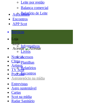
Leite por região
Balança comercial
Relatório de Leite
Agricultura
Encontros
APP Scot
Serviços
Loja
Loja
Informativos
Acessar
Livros
Notícias
Acessos
Clima
Planilhas
Artigos
Relatórios
TV Scot
Encontros
Podcasts
Agronegócio na mídia
Entrevistas
Agro sustentável
Cartas
Scot na mídia
Radar Sanitário