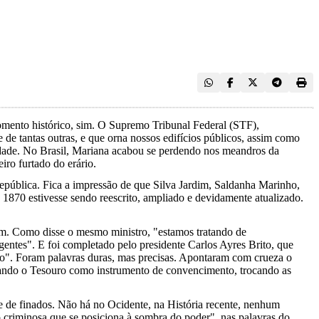
mento histórico, sim. O Supremo Tribunal Federal (STF),
de tantas outras, e que orna nossos edifícios públicos, assim como
rdade. No Brasil, Mariana acabou se perdendo nos meandros da
iro furtado do erário.
República. Fica a impressão de que Silva Jardim, Saldanha Marinho,
1870 estivesse sendo reescrito, ampliado e devidamente atualizado.
im. Como disse o mesmo ministro, "estamos tratando de
gentes". E foi completado pelo presidente Carlos Ayres Brito, que
to". Foram palavras duras, mas precisas. Apontaram com crueza o
 usando o Tesouro como instrumento de convencimento, trocando as
re de finados. Não há no Ocidente, na História recente, nenhum
o criminosa que se posiciona à sombra do poder", nas palavras do