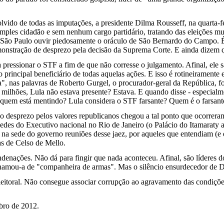
vido de todas as imputações, a presidente Dilma Rousseff, na quarta-fe
simples cidadão e sem nenhum cargo partidário, tratando das eleições mu
 a São Paulo ouvir piedosamente o oráculo de São Bernardo do Campo. É
onstração de desprezo pela decisão da Suprema Corte. E ainda dizem qu
pressionar o STF a fim de que não corresse o julgamento. Afinal, ele s
principal beneficiário de todas aquelas ações. E isso é rotineiramente 
", nas palavras de Roberto Gurgel, o procurador-geral da República, foi
milhões, Lula não estava presente? Estava. E quando disse - especialm
 quem está mentindo? Lula considera o STF farsante? Quem é o farsante
 desprezo pelos valores republicanos chegou a tal ponto que ocorreram
edes do Executivo nacional no Rio de Janeiro (o Palácio do Itamaraty at
s na sede do governo reuniões desse jaez, por aqueles que entendiam (e 
as de Celso de Mello.
denações. Não dá para fingir que nada aconteceu. Afinal, são líderes d
chamou-a de "companheira de armas". Mas o silêncio ensurdecedor de Dil
eitoral. Não consegue associar corrupção ao agravamento das condiçõe
bro de 2012.