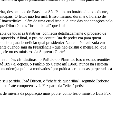
ira, deslocou-se de Brasília a São Paulo, no horário do expediente,
nicipais. O leitor não leu mal. É isso mesmo: durante o horário de
 inacreditável, além de uma cruel ironia, diante das condenações pelo
e Dilma é mais "institucional" que Lula...
abia de todas as tratativas, conhecia detalhadamente o processo de
esquecido. Afinal, o projeto continuísta de poder era para quem
 criada para beneficiar qual presidente? Na reunião realizada em
ente quando saiu da Presidência - que não existiu o mensalão, que
, ele ou os ministros da Suprema Corte?
 reuniões clandestinas no Palácio do Planalto. Isso mesmo, reuniões
é 1897 e, depois, o Palácio do Catete até 1960), nunca na História
entendem) a política motivados "por práticas criminosas perpetradas à
o seu partido. José Dirceu, o "chefe da quadrilha", segundo Roberto
ma é até compreensível. Faz parte da "ética" petista.
s de miséria da população mais pobre, como fez o ministro Luiz Fux