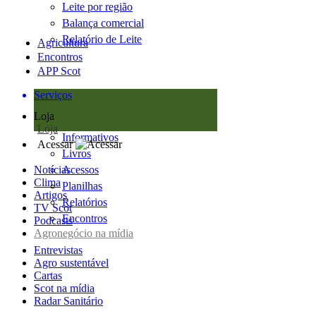
Leite por região
Balança comercial
Relatório de Leite
Agricultura
Encontros
APP Scot
Serviços
Loja
Loja
Informativos
Acessar
Livros
Notícias
Acessos
Clima
Planilhas
Artigos
Relatórios
TV Scot
Encontros
Podcasts
Agronegócio na mídia
Entrevistas
Agro sustentável
Cartas
Scot na mídia
Radar Sanitário