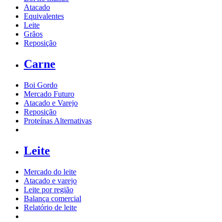
Atacado
Equivalentes
Leite
Grãos
Reposição
Carne
Boi Gordo
Mercado Futuro
Atacado e Varejo
Reposição
Proteínas Alternativas
Leite
Mercado do leite
Atacado e varejo
Leite por região
Balança comercial
Relatório de leite