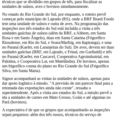
técnicos que se dividirão em grupos de três, para fiscalizar as
unidades de suínos, aves e bovinos simultaneamente.
No estado do Rio Grande do Sul, por enquanto, o roteiro prevê
começar pelo município de Lajeado (RS), onde a BRF Brasil Foods
tem uma unidade de suínos e outra de aves. Na programação das
inspeções nos três estados do Sul está incluída a visita a três
unidades gaúchas de suínos (além da BRF, a Alibem, em Santa
Rosa e em Santo Ângelo), duas em Santa Catarina (Frigorífico
Riosulense, em Rio do Sul, e Seara/Marfrig, em Itapiranga), e uma
no Paraná (Kaefer, em Laranjeiras do Sul). De aves, devem ser duas
unidades gaúchas (BRF, em Lajeado, e Frinal, em Garibaldi) e três
no Paraná (Kaefer, em Cascavel, Cooperativa Agroindustrial, em
Palotina, e Cooperativa Lar, em Matelândia). De bovinos, apenas
um frigorífico consta do plano no Rio Grande do Sul (Frigorífico
Silva, em Santa Maria).
Signor acompanhará as visitas às unidades de suínos, apenas para
dar apoio logístico à missão. "A previsão de um parecer final para a
retomada das exportações ainda não existe", ressalta o
superintendente. Após a visita aos estados do Sul, a missão prevê a
ida a unidades de carnes em Mato Grosso, Goiás e até algumas no
Pará (bovinos).
A expectativa é de que os grupos que acompanharão as inspeções
sejam pequenos: além dos três russos, técnicos do serviço de