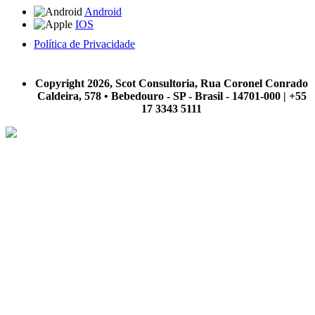
Android
IOS
Política de Privacidade
A Scot Consultoria não se responsabiliza por negócios realizados a partir das informações contidas em
nosso site.
Copyright 2026, Scot Consultoria, Rua Coronel Conrado
Caldeira, 578 • Bebedouro - SP - Brasil - 14701-000 | +55
17 3343 5111