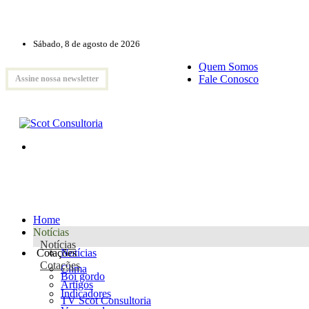
Sábado, 8 de agosto de 2026
Quem Somos
Fale Conosco
Assine nossa newsletter
Home
Notícias
Notícias
Cotações
Notícias
Cotações
Clima
Boi gordo
Artigos
Indicadores
TV Scot Consultoria