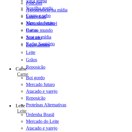
Vaca gorda
Podcasts
Novilha gorda
Agronegócio na mídia
Couro e sebo
Entrevistas
Mercado futuro
Agro sustentável
Cartas
Boi no mundo
Scot na mídia
Atacado
Radar Sanitário
Equivalentes
Leite
Grãos
Reposição
Carne
Carne
Boi gordo
Mercado futuro
Atacado e varejo
Reposição
Proteínas Alternativas
Leite
Leite
Ordenha Brasil
Mercado do Leite
Atacado e varejo