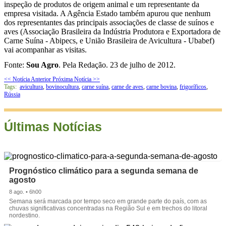
inspeção de produtos de origem animal e um representante da
empresa visitada. A Agência Estado também apurou que nenhum
dos representantes das principais associações de classe de suínos e
aves (Associação Brasileira da Indústria Produtora e Exportadora de
Carne Suína - Abipecs, e União Brasileira de Avicultura - Ubabef)
vai acompanhar as visitas.
Fonte:
Sou Agro
. Pela Redação. 23 de julho de 2012.
<< Notícia Anterior
Próxima Notícia >>
Tags:
avicultura
,
bovinocultura
,
carne suína
,
carne de aves
,
carne bovina
,
frigoríficos
,
Rússia
Últimas Notícias
Prognóstico climático para a segunda semana de
agosto
8 ago. • 6h00
Semana será marcada por tempo seco em grande parte do país, com as
chuvas significativas concentradas na Região Sul e em trechos do litoral
nordestino.