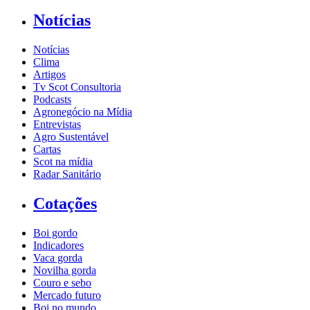
Notícias
Notícias
Clima
Artigos
Tv Scot Consultoria
Podcasts
Agronegócio na Mídia
Entrevistas
Agro Sustentável
Cartas
Scot na mídia
Radar Sanitário
Cotações
Boi gordo
Indicadores
Vaca gorda
Novilha gorda
Couro e sebo
Mercado futuro
Boi no mundo