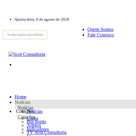
Quinta-feira, 6 de agosto de 2026
Quem Somos
Fale Conosco
Assine nossa newsletter
Home
Notícias
Notícias
Cotações
Notícias
Cotações
Clima
Boi gordo
Artigos
Indicadores
TV Scot Consultoria