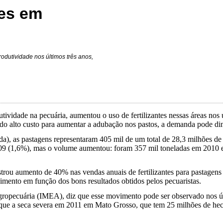
tes em
odutividade nos últimos três anos,
utividade na pecuária, aumentou o uso de fertilizantes nessas áreas n
do alto custo para aumentar a adubação nos pastos, a demanda pode dim
 as pastagens representaram 405 mil de um total de 28,3 milhões de to
2009 (1,6%), mas o volume aumentou: foram 357 mil toneladas em 2010 
strou aumento de 40% nas vendas anuais de fertilizantes para pastagens
cimento em função dos bons resultados obtidos pelos pecuaristas.
ropecuária (IMEA), diz que esse movimento pode ser observado nos últ
que a seca severa em 2011 em Mato Grosso, que tem 25 milhões de hect