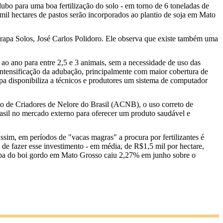
ubo para uma boa fertilização do solo - em torno de 6 toneladas de
il hectares de pastos serão incorporados ao plantio de soja em Mato
rapa Solos, José Carlos Polidoro. Ele observa que existe também uma
ao ano para entre 2,5 e 3 animais, sem a necessidade de uso das
ntensificação da adubação, principalmente com maior cobertura de
pa disponibiliza a técnicos e produtores um sistema de computador
ção de Criadores de Nelore do Brasil (ACNB), o uso correto de
rasil no mercado externo para oferecer um produto saudável e
sim, em períodos de "vacas magras" a procura por fertilizantes é
 de fazer esse investimento - em média, de R$1,5 mil por hectare,
rroba do boi gordo em Mato Grosso caiu 2,27% em junho sobre o