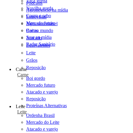
Vaca gorda
Podcasts
Novilha gorda
Agronegócio na mídia
Couro e sebo
Entrevistas
Mercado futuro
Agro sustentável
Cartas
Boi no mundo
Scot na mídia
Atacado
Radar Sanitário
Equivalentes
Leite
Grãos
Reposição
Carne
Carne
Boi gordo
Mercado futuro
Atacado e varejo
Reposição
Proteínas Alternativas
Leite
Leite
Ordenha Brasil
Mercado do Leite
Atacado e varejo