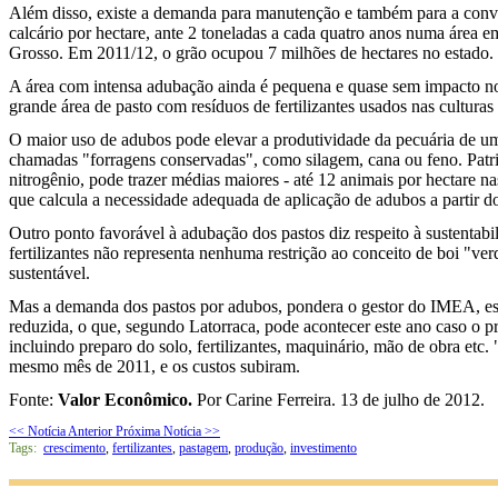
Além disso, existe a demanda para manutenção e também para a convers
calcário por hectare, ante 2 toneladas a cada quatro anos numa área
Grosso. Em 2011/12, o grão ocupou 7 milhões de hectares no estado.
A área com intensa adubação ainda é pequena e quase sem impacto no
grande área de pasto com resíduos de fertilizantes usados nas culturas
O maior uso de adubos pode elevar a produtividade da pecuária de um
chamadas "forragens conservadas", como silagem, cana ou feno. Patri
nitrogênio, pode trazer médias maiores - até 12 animais por hectare 
que calcula a necessidade adequada de aplicação de adubos a partir do
Outro ponto favorável à adubação dos pastos diz respeito à sustentab
fertilizantes não representa nenhuma restrição ao conceito de boi "v
sustentável.
Mas a demanda dos pastos por adubos, pondera o gestor do IMEA, está 
reduzida, o que, segundo Latorraca, pode acontecer este ano caso o pr
incluindo preparo do solo, fertilizantes, maquinário, mão de obra e
mesmo mês de 2011, e os custos subiram.
Fonte:
Valor Econômico.
Por Carine Ferreira. 13 de julho de 2012.
<< Notícia Anterior
Próxima Notícia >>
Tags:
crescimento
,
fertilizantes
,
pastagem
,
produção
,
investimento