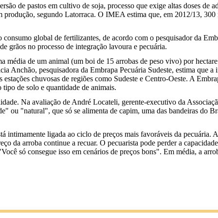
ão de pastos em cultivo de soja, processo que exige altas doses de ad
 em produção, segundo Latorraca. O IMEA estima que, em 2012/13, 300 m
 consumo global de fertilizantes, de acordo com o pesquisador da Emb
 de grãos no processo de integração lavoura e pecuária.
a média de um animal (um boi de 15 arrobas de peso vivo) por hectare 
cia Anchão, pesquisadora da Embrapa Pecuária Sudeste, estima que a i
nas estações chuvosas de regiões como Sudeste e Centro-Oeste. A Embra
 tipo de solo e quantidade de animais.
ilidade. Na avaliação de André Locateli, gerente-executivo da Associa
erde" ou "natural", que só se alimenta de capim, uma das bandeiras do B
intimamente ligada ao ciclo de preços mais favoráveis da pecuária. As
eço da arroba continue a recuar. O pecuarista pode perder a capacidade
tc. "Você só consegue isso em cenários de preços bons". Em média, a a