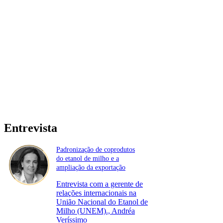
Entrevista
Padronização de coprodutos
do etanol de milho e a
ampliação da exportação
Entrevista com a gerente de
relações internacionais na
União Nacional do Etanol de
Milho (UNEM)., Andréa
Veríssimo