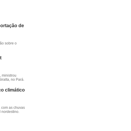
portação de
ção sobre o
t
 ministrou
iralta, no Pará.
o climático
, com as chuvas
l nordestino.