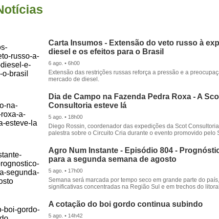
Notícias
Carta Insumos - Extensão do veto russo à ex
diesel e os efeitos para o Brasil
6 ago. • 6h00
Extensão das restrições russas reforça a pressão e a preocupa
mercado de diesel.
Dia de Campo na Fazenda Pedra Roxa - A Sco
Consultoria esteve lá
5 ago. • 18h00
Diego Rossin, coordenador das expedições da Scot Consultoria,
palestra sobre o Circuito Cria durante o evento promovido pelo S
Agro Num Instante - Episódio 804 - Prognóstic
para a segunda semana de agosto
5 ago. • 17h00
Semana será marcada por tempo seco em grande parte do país
significativas concentradas na Região Sul e em trechos do litora
A cotação do boi gordo continua subindo
5 ago. • 14h42