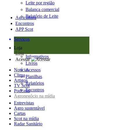
Leite por região
Balança comercial
Relatório de Leite
Agricultura
Encontros
APP Scot
Serviços
Loja
Loja
Informativos
Acessar
Livros
Notícias
Acessos
Clima
Planilhas
Artigos
Relatórios
TV Scot
Encontros
Podcasts
Agronegócio na mídia
Entrevistas
Agro sustentável
Cartas
Scot na mídia
Radar Sanitário